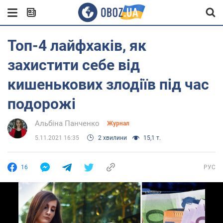
Топ-4 лайфхаків, як
захистити себе від
кишенькових злодіїв під час
подорожі
Альбіна Панченко
Журнал
5.11.2021 16:35
2 хвилини
15,1 т.
16
РУС