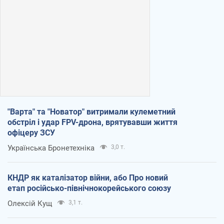
"Варта" та "Новатор" витримали кулеметний
обстріл і удар FPV-дрона, врятувавши життя
офіцеру ЗСУ
Українська Бронетехніка
3,0 т.
КНДР як каталізатор війни, або Про новий
етап російсько-північнокорейського союзу
Олексій Кущ
3,1 т.