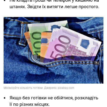
Не кладіть гроші чи телефон у кишеню на
штанях. Звідти їх витягти легше простого.
Якщо без готівки не обійтися, розкладіть
її по різних місцях.