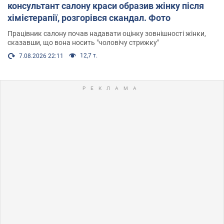
консультант салону краси образив жінку після
хімієтерапії, розгорівся скандал. Фото
Працівник салону почав надавати оцінку зовнішності жінки,
сказавши, що вона носить "чоловічу стрижку"
12,7 т.
7.08.2026 22:11