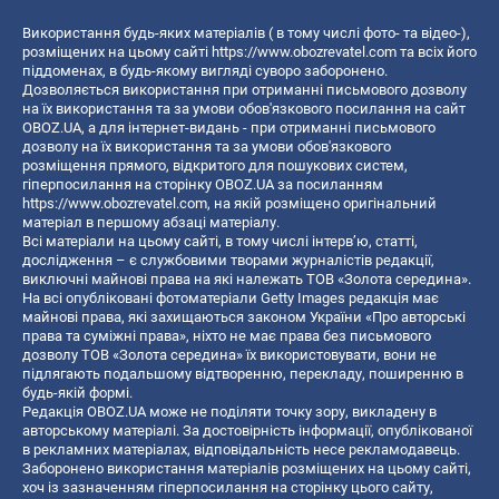
Використання будь-яких матеріалів ( в тому числі фото- та відео-),
розміщених на цьому сайті
https://www.obozrevatel.com
та всіх його
піддоменах, в будь-якому вигляді суворо заборонено.
Дозволяється використання при отриманні письмового дозволу
на їх використання та за умови обов'язкового посилання на сайт
OBOZ.UA, а для інтернет-видань - при отриманні письмового
дозволу на їх використання та за умови обов'язкового
розміщення прямого, відкритого для пошукових систем,
гіперпосилання на сторінку OBOZ.UA за посиланням
https://www.obozrevatel.com
, на якій розміщено оригінальний
матеріал в першому абзаці матеріалу.
Всі матеріали на цьому сайті, в тому числі інтерв’ю, статті,
дослідження – є службовими творами журналістів редакції,
виключні майнові права на які належать ТОВ «Золота середина».
На всі опубліковані фотоматеріали Getty Images редакція має
майнові права, які захищаються законом України «Про авторські
права та суміжні права», ніхто не має права без письмового
дозволу ТОВ «Золота середина» їх використовувати, вони не
підлягають подальшому відтворенню, перекладу, поширенню в
будь-якій формі.
Редакція OBOZ.UA може не поділяти точку зору, викладену в
авторському матеріалі. За достовірність інформації, опублікованої
в рекламних матеріалах, відповідальність несе рекламодавець.
Заборонено використання матеріалів розміщених на цьому сайті,
хоч із зазначенням гіперпосилання на сторінку цього сайту,