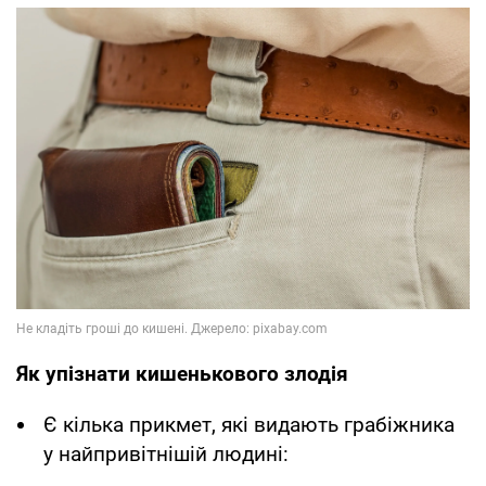
Як упізнати кишенькового злодія
Є кілька прикмет, які видають грабіжника
у найпривітнішій людині: