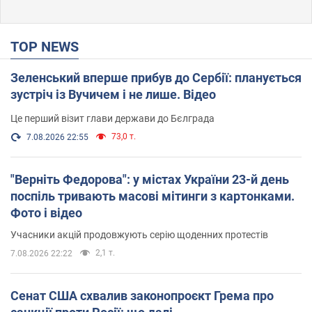
TOP NEWS
Зеленський вперше прибув до Сербії: планується
зустріч із Вучичем і не лише. Відео
Це перший візит глави держави до Бєлграда
73,0 т.
7.08.2026 22:55
"Верніть Федорова": у містах України 23-й день
поспіль тривають масові мітинги з картонками.
Фото і відео
Учасники акцій продовжують серію щоденних протестів
2,1 т.
7.08.2026 22:22
Сенат США схвалив законопроєкт Грема про