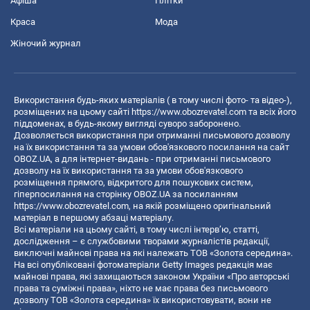
Афіша
Плітки
Краса
Мода
Жіночий журнал
Використання будь-яких матеріалів ( в тому числі фото- та відео-),
розміщених на цьому сайті
https://www.obozrevatel.com
та всіх його
піддоменах, в будь-якому вигляді суворо заборонено.
Дозволяється використання при отриманні письмового дозволу
на їх використання та за умови обов'язкового посилання на сайт
OBOZ.UA, а для інтернет-видань - при отриманні письмового
дозволу на їх використання та за умови обов'язкового
розміщення прямого, відкритого для пошукових систем,
гіперпосилання на сторінку OBOZ.UA за посиланням
https://www.obozrevatel.com
, на якій розміщено оригінальний
матеріал в першому абзаці матеріалу.
Всі матеріали на цьому сайті, в тому числі інтерв’ю, статті,
дослідження – є службовими творами журналістів редакції,
виключні майнові права на які належать ТОВ «Золота середина».
На всі опубліковані фотоматеріали Getty Images редакція має
майнові права, які захищаються законом України «Про авторські
права та суміжні права», ніхто не має права без письмового
дозволу ТОВ «Золота середина» їх використовувати, вони не