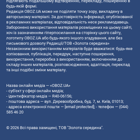
підлягають подальшому відтворенню, перекладу, поширенню в
будь-якій формі.
Редакція OBOZ.UA може не поділяти точку зору, викладену в
авторському матеріалі. За достовірність інформації, опублікованої
в рекламних матеріалах, відповідальність несе рекламодавець.
Заборонено використання матеріалів розміщених на цьому сайті,
хоч із зазначенням гіперпосилання на сторінку цього сайту,
логотипу OBOZ.UA або будь-якого іншого згадування, але без
письмового дозволу Редакції/ТОВ «Золота середина»
Незаконним використанням матеріалів буде вважатися: будь-яке
копiювання, публiкацiя, передрук, наступне поширення,
використання, переробка з використанням, включенням до
складу інших матеріалів, розповсюдження, адаптація, переклад
та інші подібні зміни матеріалу.
Назва онлайн медіа — «OBOZ.UA»
- суб'єкт у сфері онлайн медіа;
- ідентифікатор медіа — R40-06156;
- поштова адреса — вул. Деревообробна, буд. 7, м. Київ, 01013;
- адреса електронної пошти —
[email protected]
; - телефон — (044)
585 46 20
© 2026 Всі права захищені, ТОВ "Золота середина".