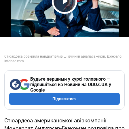
Play Video
Будьте першими у курсі головного —
підпишіться на Новини на OBOZ.UA у
Google
Підписатися
Стюардеса американської авіакомпанії
Монсеррат Андуджар-Геакоман розповіла про