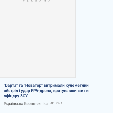
"Варта" та "Новатор" витримали кулеметний
обстріл і удар FPV-дрона, врятувавши життя
офіцеру ЗСУ
Українська Бронетехніка
2,6 т.