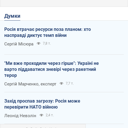
Думки
Росія втрачає ресурси поза планом: хто
насправді диктує темп війни
Сергій Місюра
7,8 т.
"Ми вже проходили через гірше": Україні не
варто піддаватися зневірі через ракетний
терор
Сергій Марченко, експерт
7,7 т.
Захід проспав загрозу: Росія може
перевірити НАТО війною
Леонід Невзлін
2,4 т.