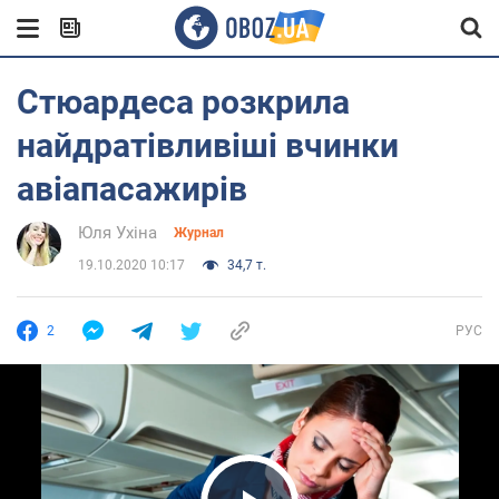
Стюардеса розкрила
найдратівливіші вчинки
авіапасажирів
Юля Ухіна
Журнал
19.10.2020 10:17
34,7 т.
2
РУС