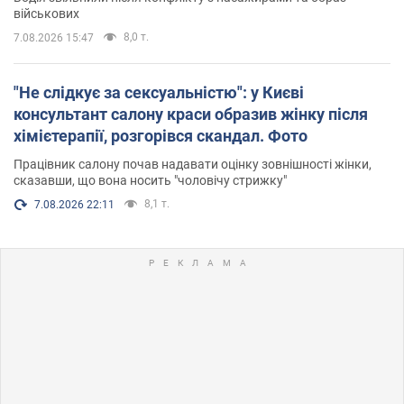
військових
8,0 т.
7.08.2026 15:47
"Не слідкує за сексуальністю": у Києві
консультант салону краси образив жінку після
хімієтерапії, розгорівся скандал. Фото
Працівник салону почав надавати оцінку зовнішності жінки,
сказавши, що вона носить "чоловічу стрижку"
8,1 т.
7.08.2026 22:11