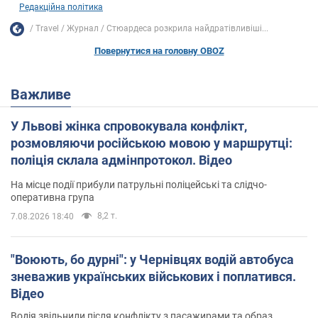
Редакційна політика
Travel
Журнал
Стюардеса розкрила найдратівливіші...
Повернутися на головну OBOZ
Важливе
У Львові жінка спровокувала конфлікт,
розмовляючи російською мовою у маршрутці:
поліція склала адмінпротокол. Відео
На місце події прибули патрульні поліцейські та слідчо-
оперативна група
8,2 т.
7.08.2026 18:40
"Воюють, бо дурні": у Чернівцях водій автобуса
зневажив українських військових і поплатився.
Відео
Водія звільнили після конфлікту з пасажирами та образ