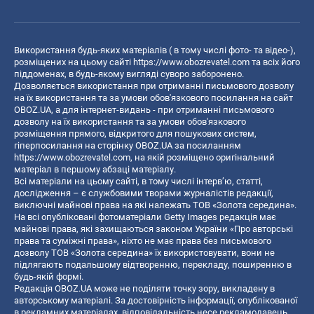
Використання будь-яких матеріалів ( в тому числі фото- та відео-),
розміщених на цьому сайті
https://www.obozrevatel.com
та всіх його
піддоменах, в будь-якому вигляді суворо заборонено.
Дозволяється використання при отриманні письмового дозволу
на їх використання та за умови обов'язкового посилання на сайт
OBOZ.UA, а для інтернет-видань - при отриманні письмового
дозволу на їх використання та за умови обов'язкового
розміщення прямого, відкритого для пошукових систем,
гіперпосилання на сторінку OBOZ.UA за посиланням
https://www.obozrevatel.com
, на якій розміщено оригінальний
матеріал в першому абзаці матеріалу.
Всі матеріали на цьому сайті, в тому числі інтерв’ю, статті,
дослідження – є службовими творами журналістів редакції,
виключні майнові права на які належать ТОВ «Золота середина».
На всі опубліковані фотоматеріали Getty Images редакція має
майнові права, які захищаються законом України «Про авторські
права та суміжні права», ніхто не має права без письмового
дозволу ТОВ «Золота середина» їх використовувати, вони не
підлягають подальшому відтворенню, перекладу, поширенню в
будь-якій формі.
Редакція OBOZ.UA може не поділяти точку зору, викладену в
авторському матеріалі. За достовірність інформації, опублікованої
в рекламних матеріалах, відповідальність несе рекламодавець.