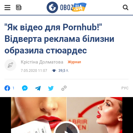
"Як відео для Pornhub!"
Відверта реклама білизни
образила стюардес
Крістіна Долматова
Журнал
7.05.2020 11:07
39,5 т.
1
РУС