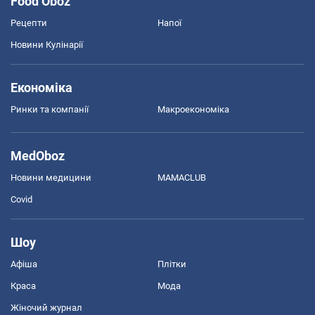
Food Oboz
Рецепти
Напої
Новини Кулінарії
Економіка
Ринки та компанії
Макроекономіка
MedOboz
Новини медицини
MAMACLUB
Covid
Шоу
Афіша
Плітки
Краса
Мода
Жіночий журнал