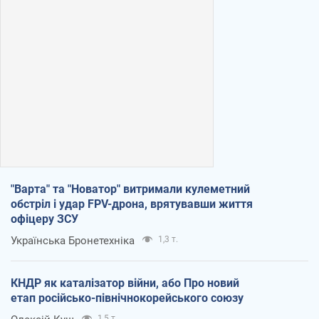
"Варта" та "Новатор" витримали кулеметний
обстріл і удар FPV-дрона, врятувавши життя
офіцеру ЗСУ
Українська Бронетехніка
1,3 т.
КНДР як каталізатор війни, або Про новий
етап російсько-північнокорейського союзу
1,5 т.