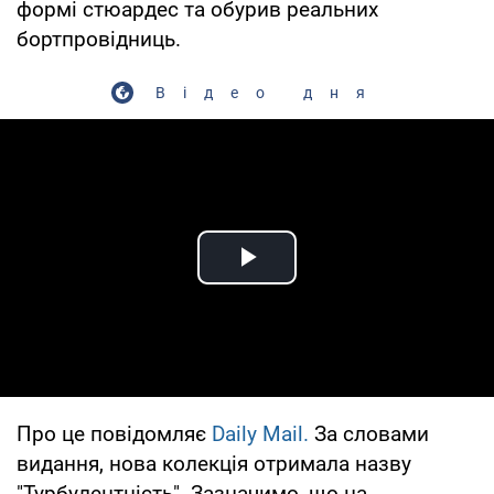
формі стюардес та обурив реальних
бортпровідниць.
Відео дня
Play Video
Про це повідомляє
Daily Mail.
За словами
видання, нова колекція отримала назву
"Турбулентність". Зазначимо, що на