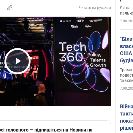
Як на 
Читать на русском
пальн
7.08.20
"Біли
влас
США 
буді
зали
Play Video
Трамп 
подаст
"жахли
7.08.20
Війн
такт
пока
ріше
сі головного — підпишіться на Новини на