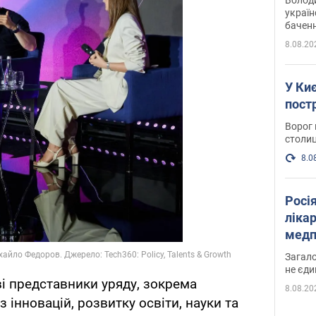
україн
баченн
у боро
8.08.20
У Киє
пост
Ворог 
столиц
8.0
Росі
ліка
медп
Загало
не єди
і представники уряду, зокрема
8.08.20
з інновацій, розвитку освіти, науки та