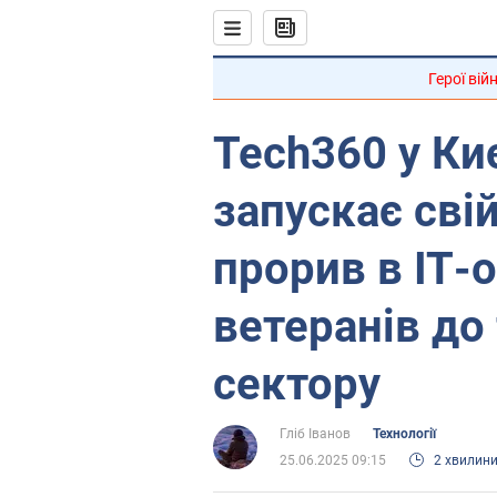
Герої вій
Tech360 у Киє
запускає свій
прорив в ІТ-о
ветеранів до
сектору
Гліб Іванов
Технології
25.06.2025 09:15
2 хвилин