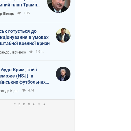
мний план Трампа
тіна?
105
ор Швець
ськ готується до
кціонування в умовах
штабної воєнної кризи
1,9 т.
сандр Левченко
 буде Крим, той і
еможе (NSJ), а
аїнських футбольних
овників можуть
474
сандр Кірш
вати вбивцями