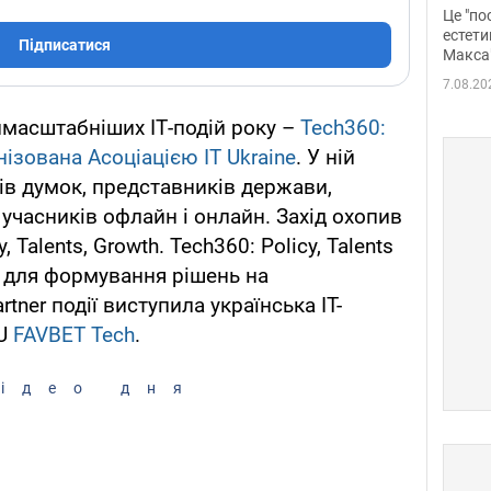
росі
Це "по
Фото
естети
Підписатися
Макса
7.08.20
ймасштабніших ІТ-подій року –
Tech360:
нізована Асоціацією IT Ukraine
. У ній
ів думок, представників держави,
0 учасників офлайн і онлайн. Захід охопив
, Talents, Growth. Tech360: Policy, Talents
 для формування рішень на
rtner події виступила українська IT-
TU
FAVBET Tech
.
ідео дня