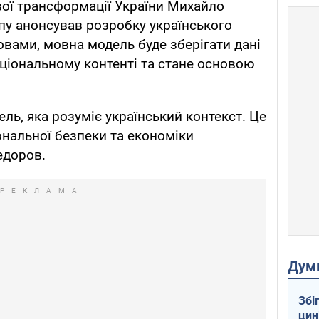
вої трансформації України Михайло
упу анонсував розробку українського
овами, мовна модель буде зберігати дані
аціональному контенті та стане основою
ль, яка розуміє український контекст. Це
нальної безпеки та економіки
едоров.
Дум
Збі
цин