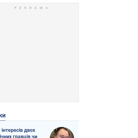
ки
г інтересів двох
ічних гравців чи