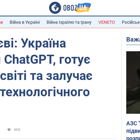
ни
Війна в Україні
Війна Ізраїлю та Ірану
VENETO
Російськ
Важ
ві: Україна
 ChatGPT, готує
світі та залучає
 технологічного
АЗС 
підв
и
468
розпо