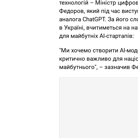
технологій – Міністр цифро
Федоров, який під час вист
аналога ChatGPT. За його сл
в Україні, вчитиметься на н
для майбутніх AI-стартапів:
"Ми хочемо створити AI-моде
критично важливо для націо
майбутнього", – зазначив Ф