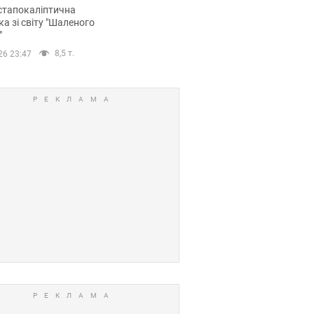
йських FPV-дронів.
стапокаліптична
ка зі світу "Шаленого
"
8,5 т.
26 23:47