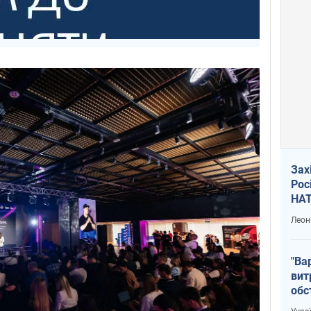
Зах
Рос
НАТ
Леон
"Ва
вит
обс
вря