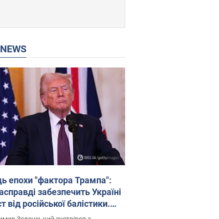
P NEWS
ць епохи "фактора Трампа":
насправді забезпечить Україні
т від російської балістики.
рв’ю з Безсмертним
мир Зеленський зустрівся з