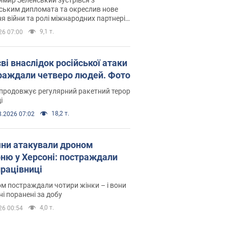
ським дипломата та окреслив нове
я війни та ролі міжнародних партнерів
тьбі з Росією
9,1 т.
26 07:00
ві внаслідок російської атаки
раждали четверо людей. Фото
продовжує регулярний ракетний терор
і
18,2 т.
8.2026 07:02
яни атакували дроном
рню у Херсоні: постраждали
рацівниці
м постраждали чотири жінки – і вони
ні поранені за добу
4,0 т.
26 00:54