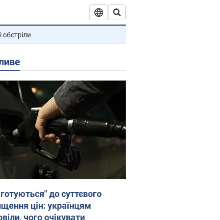
і обстріли
ливе
"готуються" до суттєвого
ищення цін: українцям
віли, чого очікувати