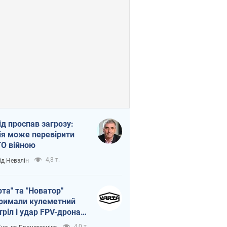
ід проспав загрозу:
ія може перевірити
О війною
4,8 т.
ід Невзлін
рта" та "Новатор"
римали кулеметний
тріл і удар FPV-дрона,
тувавши життя
4,0 т.