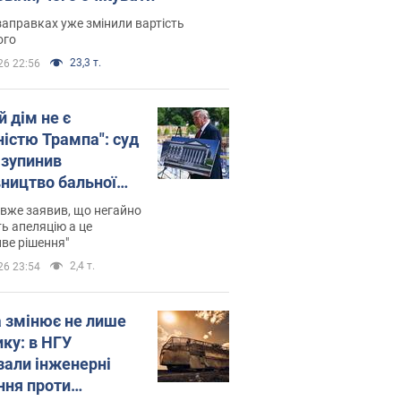
заправках уже змінили вартість
ого
23,3 т.
26 22:56
й дім не є
ністю Трампа": суд
зупинив
вництво бальної
 за $400 млн
вже заявив, що негайно
ь апеляцію а це
ве рішення"
2,4 т.
26 23:54
а змінює не лише
ику: в НГУ
зали інженерні
ння проти