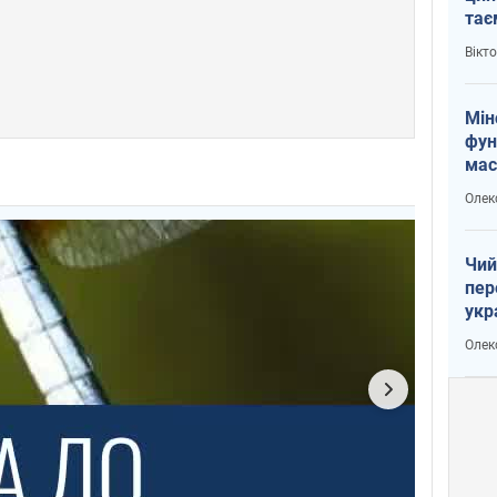
тає
і Пу
Вікт
Мін
фун
мас
Олек
Чий
пер
укр
чин
Олек
наз