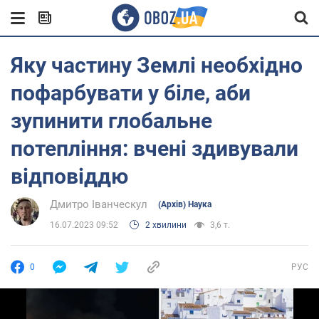
Яку частину Землі необхідно
пофарбувати у біле, аби
зупинити глобальне
потепління: вчені здивували
відповіддю
Дмитро Іванческул
(Архів) Наука
16.07.2023 09:52
2 хвилини
3,6 т.
0
РУС