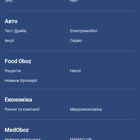
ЗНО
НМТ
Авто
Тест Драйв
Електромобілі
Акції
Сервіс
Food Oboz
Рецепти
Напої
Новини Кулінарії
Економіка
Ринки та компанії
Макроекономіка
MedOboz
Новини медицини
MAMACLUB