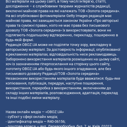
Всі матеріали на цьому сайті, в тому числі інтерв’ю, статті,
дослідження – є службовими творами журналістів редакції,
виключні майнові права на які належать ТОВ «Золота середина».
На всі опубліковані фотоматеріали Getty Images редакція має
майнові права, які захищаються законом України «Про авторські
права та суміжні права», ніхто не має права без письмового
дозволу ТОВ «Золота середина» їх використовувати, вони не
підлягають подальшому відтворенню, перекладу, поширенню в
будь-якій формі.
Редакція OBOZ.UA може не поділяти точку зору, викладену в
авторському матеріалі. За достовірність інформації, опублікованої
в рекламних матеріалах, відповідальність несе рекламодавець.
Заборонено використання матеріалів розміщених на цьому сайті,
хоч із зазначенням гіперпосилання на сторінку цього сайту,
логотипу OBOZ.UA або будь-якого іншого згадування, але без
письмового дозволу Редакції/ТОВ «Золота середина»
Незаконним використанням матеріалів буде вважатися: будь-яке
копiювання, публiкацiя, передрук, наступне поширення,
використання, переробка з використанням, включенням до
складу інших матеріалів, розповсюдження, адаптація, переклад
та інші подібні зміни матеріалу.
Назва онлайн медіа — «OBOZ.UA»
- суб'єкт у сфері онлайн медіа;
- ідентифікатор медіа — R40-06156;
- поштова адреса — вул. Деревообробна, буд. 7, м. Київ, 01013;