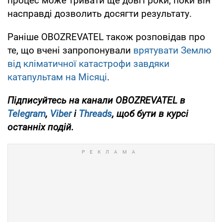
процес може тривати ще довгі роки, поки він
насправді дозволить досягти результату.
Раніше OBOZREVATEL також розповідав про
те, що вчені запропонували
врятувати Землю
від кліматичної катастрофи завдяки
катапультам на Місяці
.
Підписуйтесь на канали OBOZREVATEL
в
Telegram
,
Viber
і
Threads
, щоб бути в курсі
останніх подій.