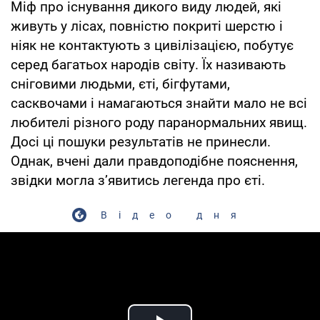
Міф про існування дикого виду людей, які
живуть у лісах, повністю покриті шерстю і
ніяк не контактують з цивілізацією, побутує
серед багатьох народів світу. Їх називають
сніговими людьми, єті, бігфутами,
сасквочами і намагаються знайти мало не всі
любителі різного роду паранормальних явищ.
Досі ці пошуки результатів не принесли.
Однак, вчені дали правдоподібне пояснення,
звідки могла з’явитись легенда про єті.
Відео дня