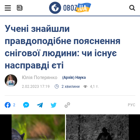
Учені знайшли
правдоподібне пояснення
снігової людини: чи існує
насправді єті
Юлія Потерянко
(Архів) Наука
2.02.2023 17:19
2 хвилини
4,1 т.
2
РУС