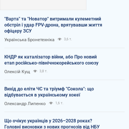
"Варта" та "Новатор" витримали кулеметний
обстріл і удар FPV-дрона, врятувавши життя
офіцеру ЗСУ
Українська Бронетехніка
3,6 т.
КНДР як каталізатор війни, або Про новий
етап російсько-північнокорейського союзу
Олексій Кущ
3,8 т.
Вихід до еліти ЧС та тріумф "Сокола": що
відбувається в українському хокеї
Олександр Липенко
1,6 т.
Що очікує українців у 2026–2028 роках?
Головні висновки з нових прогнозів від НБУ