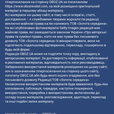
гіперпосилання на сторінку OBOZ.UA за посиланням
https://www.obozrevatel.com
, на якій розміщено оригінальний
матеріал в першому абзаці матеріалу.
Всі матеріали на цьому сайті, в тому числі інтерв’ю, статті,
дослідження – є службовими творами журналістів редакції,
виключні майнові права на які належать ТОВ «Золота середина».
На всі опубліковані фотоматеріали Getty Images редакція має
майнові права, які захищаються законом України «Про авторські
права та суміжні права», ніхто не має права без письмового
дозволу ТОВ «Золота середина» їх використовувати, вони не
підлягають подальшому відтворенню, перекладу, поширенню в
будь-якій формі.
Редакція OBOZ.UA може не поділяти точку зору, викладену в
авторському матеріалі. За достовірність інформації, опублікованої
в рекламних матеріалах, відповідальність несе рекламодавець.
Заборонено використання матеріалів розміщених на цьому сайті,
хоч із зазначенням гіперпосилання на сторінку цього сайту,
логотипу OBOZ.UA або будь-якого іншого згадування, але без
письмового дозволу Редакції/ТОВ «Золота середина»
Незаконним використанням матеріалів буде вважатися: будь-яке
копiювання, публiкацiя, передрук, наступне поширення,
використання, переробка з використанням, включенням до
складу інших матеріалів, розповсюдження, адаптація, переклад
та інші подібні зміни матеріалу.