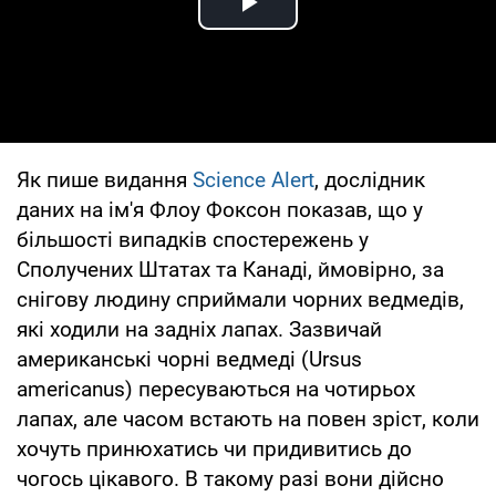
Play Video
Як пише видання
Science Alert
, дослідник
даних на ім'я Флоу Фоксон показав, що у
більшості випадків спостережень у
Сполучених Штатах та Канаді, ймовірно, за
снігову людину сприймали чорних ведмедів,
які ходили на задніх лапах. Зазвичай
американські чорні ведмеді (Ursus
americanus) пересуваються на чотирьох
лапах, але часом встають на повен зріст, коли
хочуть принюхатись чи придивитись до
чогось цікавого. В такому разі вони дійсно