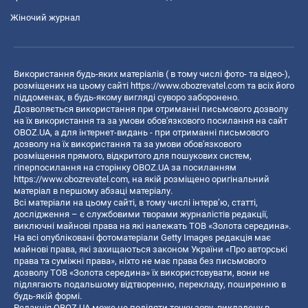
Жіночий журнал
Використання будь-яких матеріалів ( в тому числі фото- та відео-),
розміщених на цьому сайті
https://www.obozrevatel.com
та всіх його
піддоменах, в будь-якому вигляді суворо заборонено.
Дозволяється використання при отриманні письмового дозволу
на їх використання та за умови обов'язкового посилання на сайт
OBOZ.UA, а для інтернет-видань - при отриманні письмового
дозволу на їх використання та за умови обов'язкового
розміщення прямого, відкритого для пошукових систем,
гіперпосилання на сторінку OBOZ.UA за посиланням
https://www.obozrevatel.com
, на якій розміщено оригінальний
матеріал в першому абзаці матеріалу.
Всі матеріали на цьому сайті, в тому числі інтерв’ю, статті,
дослідження – є службовими творами журналістів редакції,
виключні майнові права на які належать ТОВ «Золота середина».
На всі опубліковані фотоматеріали Getty Images редакція має
майнові права, які захищаються законом України «Про авторські
права та суміжні права», ніхто не має права без письмового
дозволу ТОВ «Золота середина» їх використовувати, вони не
підлягають подальшому відтворенню, перекладу, поширенню в
будь-якій формі.
Редакція OBOZ.UA може не поділяти точку зору, викладену в