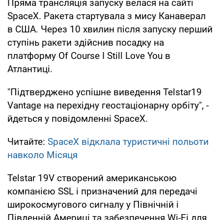
Пряма трансляція запуску велася на сайті
SpaceX. Ракета стартувала з мису Канаверал
в США. Через 10 хвилин після запуску перший
ступінь ракети здійснив посадку на
платформу Of Course I Still Love You в
Атлантиці.
"Підтверджено успішне виведення Telstar19
Vantage на перехідну геостаціонарну орбіту", -
йдеться у повідомленні SpaceX.
Читайте:
SpaceX відклала туристичні польоти
навколо Місяця
Telstar 19V створений американською
компанією SSL і призначений для передачі
широкосмугового сигналу у Північній і
Південній Америці та забезпечення Wi-Fi для