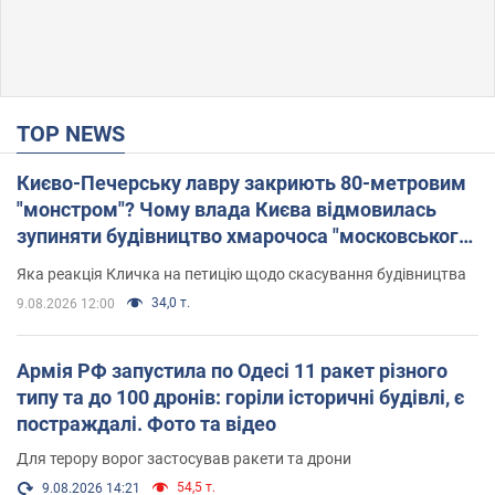
TOP NEWS
Києво-Печерську лавру закриють 80-метровим
"монстром"? Чому влада Києва відмовилась
зупиняти будівництво хмарочоса "московського
вірянина"
Яка реакція Кличка на петицію щодо скасування будівництва
34,0 т.
9.08.2026 12:00
Армія РФ запустила по Одесі 11 ракет різного
типу та до 100 дронів: горіли історичні будівлі, є
постраждалі. Фото та відео
Для терору ворог застосував ракети та дрони
54,5 т.
9.08.2026 14:21