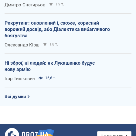
Дмитро Снєгирьов
1,9 т.
Рекрутинг: оновлений і, схоже, корисний
ворожий досвід, або Діалектика вибагливого
боягузтва
Олександр Кірш
1,8 т.
Ні зброї, ні людей: як Лукашенко будує
нову армію
Ігар Тишкевич
16,6 т.
Всі думки
На початок