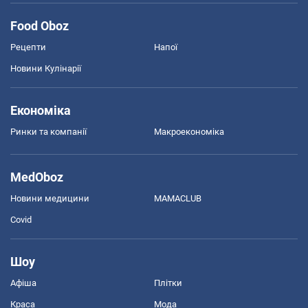
Food Oboz
Рецепти
Напої
Новини Кулінарії
Економіка
Ринки та компанії
Макроекономіка
MedOboz
Новини медицини
MAMACLUB
Covid
Шоу
Афіша
Плітки
Краса
Мода