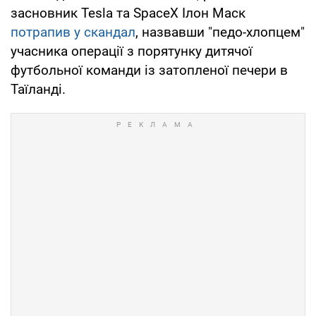
засновник Tesla та SpaceX Ілон Маск
потрапив у скандал
, назвавши "педо-хлопцем"
учасника операції з порятунку дитячої
футбольної команди із затопленої печери в
Таїланді.