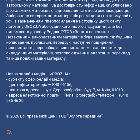
авторському матеріалі. За достовірність інформації, опублікованої
в рекламних матеріалах, відповідальність несе рекламодавець.
Заборонено використання матеріалів розміщених на цьому сайті,
хоч із зазначенням гіперпосилання на сторінку цього сайту,
логотипу OBOZ.UA або будь-якого іншого згадування, але без
письмового дозволу Редакції/ТОВ «Золота середина»
Незаконним використанням матеріалів буде вважатися: будь-яке
копiювання, публiкацiя, передрук, наступне поширення,
використання, переробка з використанням, включенням до
складу інших матеріалів, розповсюдження, адаптація, переклад
та інші подібні зміни матеріалу.
Назва онлайн медіа — «OBOZ.UA»
- суб'єкт у сфері онлайн медіа;
- ідентифікатор медіа — R40-06156;
- поштова адреса — вул. Деревообробна, буд. 7, м. Київ, 01013;
- адреса електронної пошти —
[email protected]
; - телефон — (044)
585 46 20
© 2026 Всі права захищені, ТОВ "Золота середина".