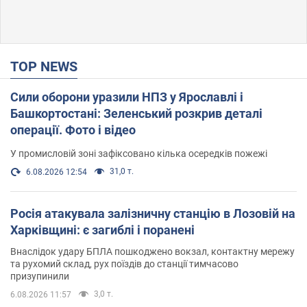
TOP NEWS
Сили оборони уразили НПЗ у Ярославлі і
Башкортостані: Зеленський розкрив деталі
операції. Фото і відео
У промисловій зоні зафіксовано кілька осередків пожежі
31,0 т.
6.08.2026 12:54
Росія атакувала залізничну станцію в Лозовій на
Харківщині: є загиблі і поранені
Внаслідок удару БПЛА пошкоджено вокзал, контактну мережу
та рухомий склад, рух поїздів до станції тимчасово
призупинили
3,0 т.
6.08.2026 11:57