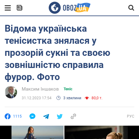
Відома українська
тенісистка знялася у
прозорій сукні та своєю
зовнішністю справила
фурор. Фото
Максим Іншаков
Теніс
31.12.2023 17:54
3 хвилини
80,0 т.
1115
РУС