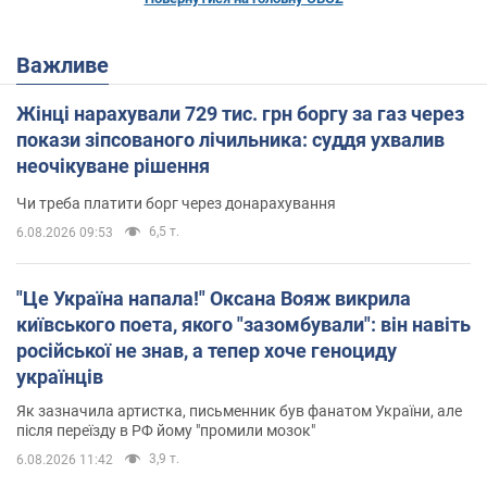
Важливе
Жінці нарахували 729 тис. грн боргу за газ через
покази зіпсованого лічильника: суддя ухвалив
неочікуване рішення
Чи треба платити борг через донарахування
6,5 т.
6.08.2026 09:53
"Це Україна напала!" Оксана Вояж викрила
київського поета, якого "зазомбували": він навіть
російської не знав, а тепер хоче геноциду
українців
Як зазначила артистка, письменник був фанатом України, але
після переїзду в РФ йому "промили мозок"
3,9 т.
6.08.2026 11:42