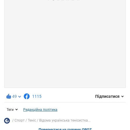
49
1115
Підписатися
Теги
Редакційна політика
Спорт
Теніс
Відома українська тенісистка...
Повернутися на головну OBOZ