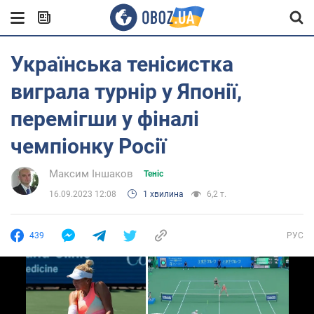
Українська тенісистка
виграла турнір у Японії,
перемігши у фіналі
чемпіонку Росії
Максим Іншаков
Теніс
16.09.2023 12:08
1 хвилина
6,2 т.
439
РУС