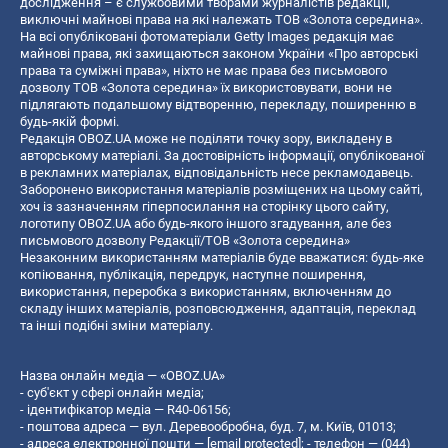
дослідження – є службовими творами журналістів редакції,
виключні майнові права на які належать ТОВ «Золота середина».
На всі опубліковані фотоматеріали Getty Images редакція має
майнові права, які захищаються законом України «Про авторські
права та суміжні права», ніхто не має права без письмового
дозволу ТОВ «Золота середина» їх використовувати, вони не
підлягають подальшому відтворенню, перекладу, поширенню в
будь-якій формі.
Редакція OBOZ.UA може не поділяти точку зору, викладену в
авторському матеріалі. За достовірність інформації, опублікованої
в рекламних матеріалах, відповідальність несе рекламодавець.
Заборонено використання матеріалів розміщених на цьому сайті,
хоч із зазначенням гіперпосилання на сторінку цього сайту,
логотипу OBOZ.UA або будь-якого іншого згадування, але без
письмового дозволу Редакції/ТОВ «Золота середина»
Незаконним використанням матеріалів буде вважатися: будь-яке
копiювання, публiкацiя, передрук, наступне поширення,
використання, переробка з використанням, включенням до
складу інших матеріалів, розповсюдження, адаптація, переклад
та інші подібні зміни матеріалу.
Назва онлайн медіа — «OBOZ.UA»
- суб'єкт у сфері онлайн медіа;
- ідентифікатор медіа — R40-06156;
- поштова адреса — вул. Деревообробна, буд. 7, м. Київ, 01013;
- адреса електронної пошти —
[email protected]
; - телефон — (044)