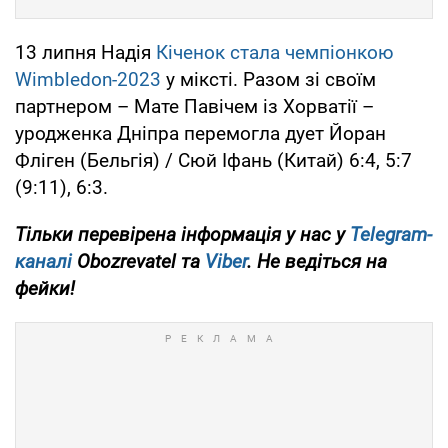
13 липня Надія
Кіченок стала чемпіонкою
Wimbledon-2023
у міксті. Разом зі своїм
партнером – Мате Павічем із Хорватії –
уродженка Дніпра перемогла дует Йоран
Фліген (Бельгія) / Сюй Іфань (Китай) 6:4, 5:7
(9:11), 6:3.
Тільки
перевірена інформація у нас у
Telegram-
каналі
Obozrevatel
та
Viber
. Не ведіться на
фейки!