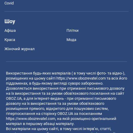
Covid
Шоу
Афіша
Плітки
Краса
Мода
Жіночий журнал
Використання будь-яких матеріалів ( в тому числі фото- та відео-),
розміщених на цьому сайті
https://www.obozrevatel.com
та всіх його
піддоменах, в будь-якому вигляді суворо заборонено.
Дозволяється використання при отриманні письмового дозволу
на їх використання та за умови обов'язкового посилання на сайт
OBOZ.UA, а для інтернет-видань - при отриманні письмового
дозволу на їх використання та за умови обов'язкового
розміщення прямого, відкритого для пошукових систем,
гіперпосилання на сторінку OBOZ.UA за посиланням
https://www.obozrevatel.com
, на якій розміщено оригінальний
матеріал в першому абзаці матеріалу.
Всі матеріали на цьому сайті, в тому числі інтерв’ю, статті,