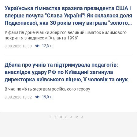
Українська гімнастка вразила президента США і
вперше почула "Слава Україні"! Як склалася доля
Подкопаєвої, яка 30 років тому виграла "золото"
Олімпіади
У фанатів донеччанки зберігся великий шматок килимового
покриття з надписом "Атланта-1996"
12,3 т.
8.08.2026 18:30
Дбала про учнів та підтримувала педагогів:
внаслідок удару РФ по Київщині загинула
директорка київського ліцею, її чоловік та онук
Вічна пам'ять жертвам російського терору
19,0 т.
8.08.2026 13:32