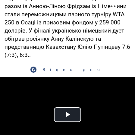
разом із Анною-Ліною Фрідзам із Німеччини
стали переможницями парного турніру WTA
250 в Осаці із призовим фондом у 259 000
доларів. У фіналі українсько-німецький дует
обіграв росіянку Анну Калінскую та
представницю Казахстану Юлію Путінцеву 7:6
(7:3), 6:3..
Відео дня
Play Video