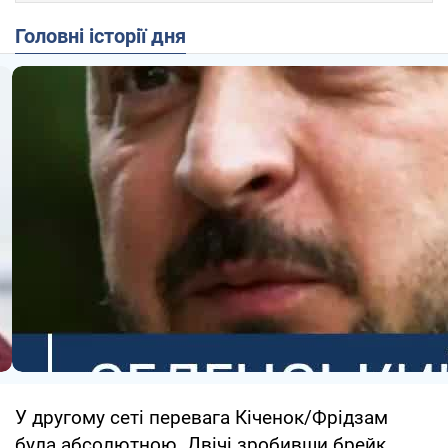
Головні історії дня
У другому сеті перевага Кіченок/Фрідзам
була абсолютною. Двічі зробивши брейк