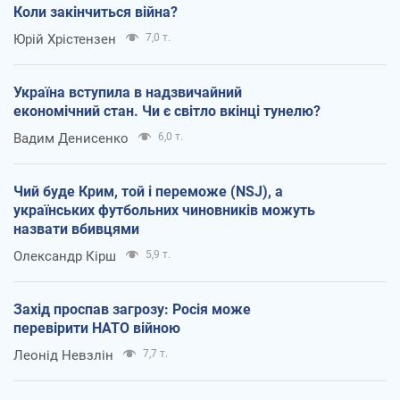
Коли закінчиться війна?
Юрій Хрістензен
7,0 т.
Україна вступила в надзвичайний
економічний стан. Чи є світло вкінці тунелю?
Вадим Денисенко
6,0 т.
Чий буде Крим, той і переможе (NSJ), а
українських футбольних чиновників можуть
назвати вбивцями
Олександр Кірш
5,9 т.
Захід проспав загрозу: Росія може
перевірити НАТО війною
Леонід Невзлін
7,7 т.