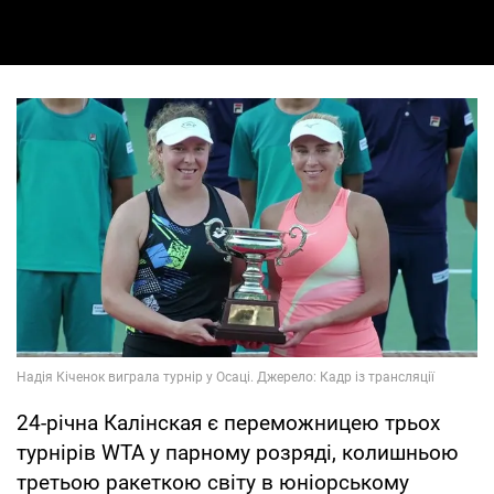
24-річна Калінская є переможницею трьох
турнірів WTA у парному розряді, колишньою
третьою ракеткою світу в юніорському