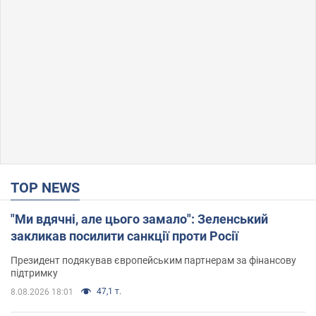
TOP NEWS
"Ми вдячні, але цього замало": Зеленський
закликав посилити санкції проти Росії
Президент подякував європейським партнерам за фінансову
підтримку
47,1 т.
8.08.2026 18:01