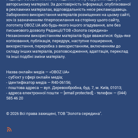
авторському матеріалі. За достовірність інформації, опублікованої
в рекламних матеріалах, відповідальність несе рекламодавець.
Заборонено використання матеріалів розміщених на цьому сайті,
хоч із зазначенням гіперпосилання на сторінку цього сайту,
логотипу OBOZ.UA або будь-якого іншого згадування, але без
письмового дозволу Редакції/ТОВ «Золота середина»
Незаконним використанням матеріалів буде вважатися: будь-яке
копiювання, публiкацiя, передрук, наступне поширення,
використання, переробка з використанням, включенням до
складу інших матеріалів, розповсюдження, адаптація, переклад
та інші подібні зміни матеріалу.
Назва онлайн медіа — «OBOZ.UA»
- суб'єкт у сфері онлайн медіа;
- ідентифікатор медіа — R40-06156;
- поштова адреса — вул. Деревообробна, буд. 7, м. Київ, 01013;
- адреса електронної пошти —
[email protected]
; - телефон — (044)
585 46 20
© 2026 Всі права захищені, ТОВ "Золота середина".