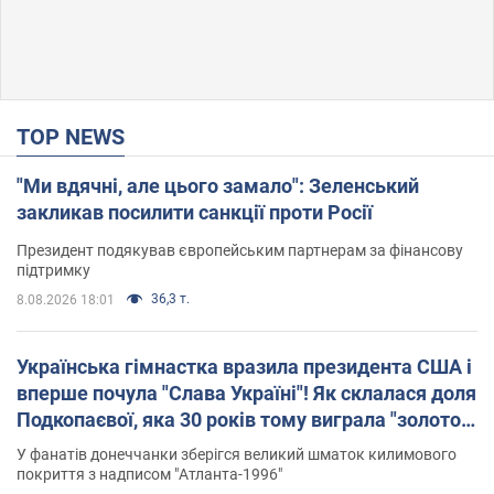
TOP NEWS
"Ми вдячні, але цього замало": Зеленський
закликав посилити санкції проти Росії
Президент подякував європейським партнерам за фінансову
підтримку
36,3 т.
8.08.2026 18:01
Українська гімнастка вразила президента США і
вперше почула "Слава Україні"! Як склалася доля
Подкопаєвої, яка 30 років тому виграла "золото"
Олімпіади
У фанатів донеччанки зберігся великий шматок килимового
покриття з надписом "Атланта-1996"