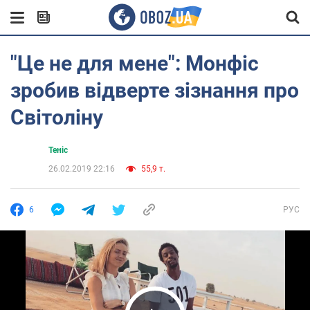
"Це не для мене": Монфіс
зробив відверте зізнання про
Світоліну
Теніс
26.02.2019 22:16
55,9 т.
6
РУС