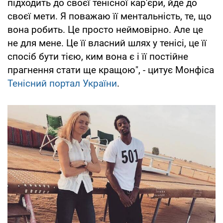
підходить до своєї тенісної кар'єри, йде до
своєї мети. Я поважаю її ментальність, те, що
вона робить. Це просто неймовірно. Але це
не для мене. Це її власний шлях у тенісі, це її
спосіб бути тією, ким вона є і її постійне
прагнення стати ще кращою", - цитує Монфіса
Тенісний портал України
.