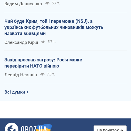
Вадим Денисенко
5,7 т.
Чий буде Крим, той і переможе (NSJ), а
українських футбольних чиновників можуть
назвати вбивцями
Олександр Кірш
5,7 т.
Захід проспав загрозу: Росія може
перевірити НАТО війною
Леонід Невзлін
7,5 т.
Всі думки
На початок