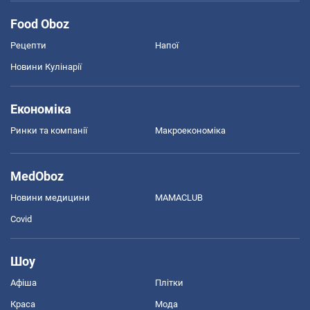
Food Oboz
Рецепти
Напої
Новини Кулінарії
Економіка
Ринки та компанії
Макроекономіка
MedOboz
Новини медицини
MAMACLUB
Covid
Шоу
Афіша
Плітки
Краса
Мода