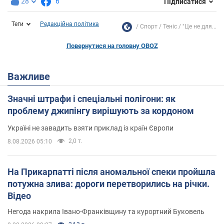
28
6
Підписатися
Теги
Редакційна політика
Спорт
Теніс
"Це не для...
Повернутися на головну OBOZ
Важливе
Значні штрафи і спеціальні полігони: як
проблему джипінгу вирішують за кордоном
Україні не завадить взяти приклад із країн Європи
2,0 т.
8.08.2026 05:10
На Прикарпатті після аномальної спеки пройшла
потужна злива: дороги перетворились на річки.
Відео
Негода накрила Івано-Франківщину та курортний Буковель