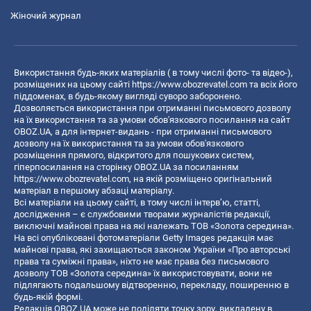
Жіночий журнал
Використання будь-яких матеріалів ( в тому числі фото- та відео-),
розміщених на цьому сайті
https://www.obozrevatel.com
та всіх його
піддоменах, в будь-якому вигляді суворо заборонено.
Дозволяється використання при отриманні письмового дозволу
на їх використання та за умови обов'язкового посилання на сайт
OBOZ.UA, а для інтернет-видань - при отриманні письмового
дозволу на їх використання та за умови обов'язкового
розміщення прямого, відкритого для пошукових систем,
гіперпосилання на сторінку OBOZ.UA за посиланням
https://www.obozrevatel.com
, на якій розміщено оригінальний
матеріал в першому абзаці матеріалу.
Всі матеріали на цьому сайті, в тому числі інтерв’ю, статті,
дослідження – є службовими творами журналістів редакції,
виключні майнові права на які належать ТОВ «Золота середина».
На всі опубліковані фотоматеріали Getty Images редакція має
майнові права, які захищаються законом України «Про авторські
права та суміжні права», ніхто не має права без письмового
дозволу ТОВ «Золота середина» їх використовувати, вони не
підлягають подальшому відтворенню, перекладу, поширенню в
будь-якій формі.
Редакція OBOZ.UA може не поділяти точку зору, викладену в