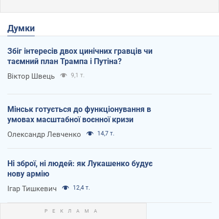
Думки
Збіг інтересів двох цинічних гравців чи
таємний план Трампа і Путіна?
Віктор Швець
9,1 т.
Мінськ готується до функціонування в
умовах масштабної воєнної кризи
Олександр Левченко
14,7 т.
Ні зброї, ні людей: як Лукашенко будує
нову армію
Ігар Тишкевич
12,4 т.