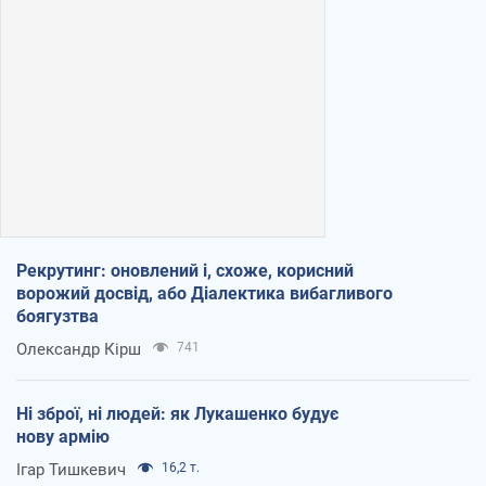
Рекрутинг: оновлений і, схоже, корисний
ворожий досвід, або Діалектика вибагливого
боягузтва
Олександр Кірш
741
Ні зброї, ні людей: як Лукашенко будує
нову армію
Ігар Тишкевич
16,2 т.