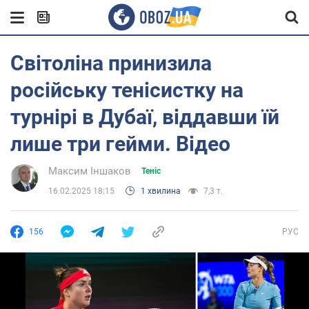
Світоліна принизила
російську тенісистку на
турнірі в Дубаї, віддавши їй
лише три гейми. Відео
Максим Іншаков
Теніс
16.02.2025 18:15
1 хвилина
7,3 т.
156
РУС