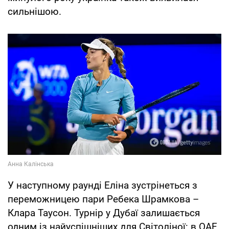
сильнішою.
У наступному раунді Еліна зустрінеться з
переможницею пари Ребека Шрамкова –
Клара Таусон. Турнір у Дубаї залишається
одним із найуспішніших для Світоліної: в ОАЕ