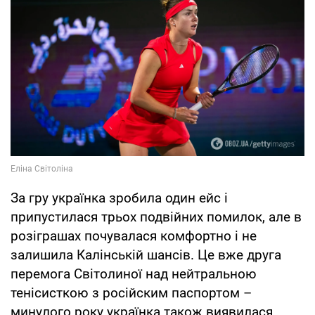
За гру українка зробила один ейс і
припустилася трьох подвійних помилок, але в
розіграшах почувалася комфортно і не
залишила Калінській шансів. Це вже друга
перемога Світолиної над нейтральною
тенісисткою з російским паспортом –
минулого року українка також виявилася