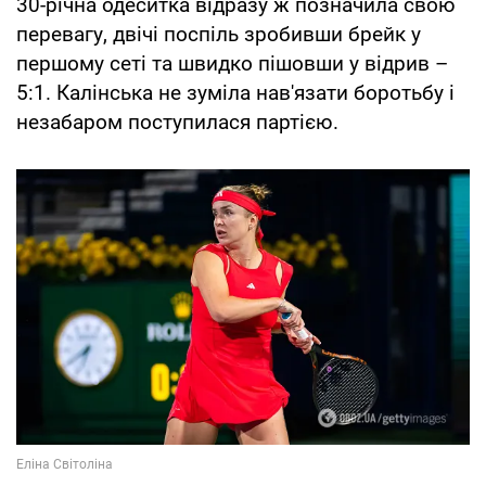
30-річна одеситка відразу ж позначила свою
перевагу, двічі поспіль зробивши брейк у
першому сеті та швидко пішовши у відрив –
5:1. Калінська не зуміла нав'язати боротьбу і
незабаром поступилася партією.