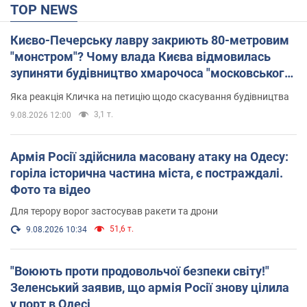
TOP NEWS
Києво-Печерську лавру закриють 80-метровим
"монстром"? Чому влада Києва відмовилась
зупиняти будівництво хмарочоса "московського
вірянина"
Яка реакція Кличка на петицію щодо скасування будівництва
3,1 т.
9.08.2026 12:00
Армія Росії здійснила масовану атаку на Одесу:
горіла історична частина міста, є постраждалі.
Фото та відео
Для терору ворог застосував ракети та дрони
51,6 т.
9.08.2026 10:34
"Воюють проти продовольчої безпеки світу!"
Зеленський заявив, що армія Росії знову цілила
у порт в Одесі