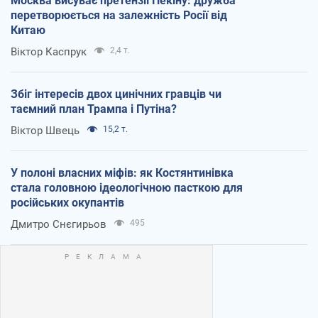
Москва висуває претензії Пекіну: дружба
перетворюється на залежність Росії від
Китаю
Віктор Каспрук
2,4 т.
Збіг інтересів двох цинічних гравців чи
таємний план Трампа і Путіна?
Віктор Швець
15,2 т.
У полоні власних міфів: як Костянтинівка
стала головною ідеологічною пасткою для
російських окупантів
Дмитро Снєгирьов
495