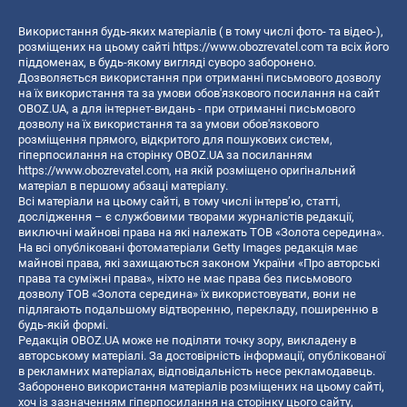
Використання будь-яких матеріалів ( в тому числі фото- та відео-),
розміщених на цьому сайті
https://www.obozrevatel.com
та всіх його
піддоменах, в будь-якому вигляді суворо заборонено.
Дозволяється використання при отриманні письмового дозволу
на їх використання та за умови обов'язкового посилання на сайт
OBOZ.UA, а для інтернет-видань - при отриманні письмового
дозволу на їх використання та за умови обов'язкового
розміщення прямого, відкритого для пошукових систем,
гіперпосилання на сторінку OBOZ.UA за посиланням
https://www.obozrevatel.com
, на якій розміщено оригінальний
матеріал в першому абзаці матеріалу.
Всі матеріали на цьому сайті, в тому числі інтерв’ю, статті,
дослідження – є службовими творами журналістів редакції,
виключні майнові права на які належать ТОВ «Золота середина».
На всі опубліковані фотоматеріали Getty Images редакція має
майнові права, які захищаються законом України «Про авторські
права та суміжні права», ніхто не має права без письмового
дозволу ТОВ «Золота середина» їх використовувати, вони не
підлягають подальшому відтворенню, перекладу, поширенню в
будь-якій формі.
Редакція OBOZ.UA може не поділяти точку зору, викладену в
авторському матеріалі. За достовірність інформації, опублікованої
в рекламних матеріалах, відповідальність несе рекламодавець.
Заборонено використання матеріалів розміщених на цьому сайті,
хоч із зазначенням гіперпосилання на сторінку цього сайту,