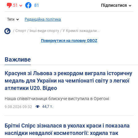
51
81
Підписатися
Теги
Редакційна політика
Спорт
Інші види спорту
У Кремлі зажадали...
Повернутися на головну OBOZ
Важливе
Красуня зі Львова з рекордом виграла історичну
медаль для України на чемпіонаті світу з легкої
атлетики U20. Відео
Наша співвітчизниця блискуче виступила в Орегоні
44,7 т.
9.08.2026 09:32
Брітні Спірс зізналася в уколах краси і показала
наслідки невдалої косметології: ходила так