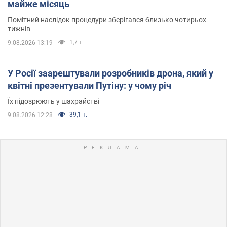
майже місяць
Помітний наслідок процедури зберігався близько чотирьох
тижнів
1,7 т.
9.08.2026 13:19
У Росії заарештували розробників дрона, який у
квітні презентували Путіну: у чому річ
Їх підозрюють у шахрайстві
39,1 т.
9.08.2026 12:28