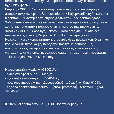
підлягають подальшому відтворенню, перекладу, поширенню в
будь-якій формі.
Редакція OBOZ.UA може не поділяти точку зору, викладену в
авторському матеріалі. За достовірність інформації, опублікованої
в рекламних матеріалах, відповідальність несе рекламодавець.
Заборонено використання матеріалів розміщених на цьому сайті,
хоч із зазначенням гіперпосилання на сторінку цього сайту,
логотипу OBOZ.UA або будь-якого іншого згадування, але без
письмового дозволу Редакції/ТОВ «Золота середина»
Незаконним використанням матеріалів буде вважатися: будь-яке
копiювання, публiкацiя, передрук, наступне поширення,
використання, переробка з використанням, включенням до
складу інших матеріалів, розповсюдження, адаптація, переклад
та інші подібні зміни матеріалу.
Назва онлайн медіа — «OBOZ.UA»
- суб'єкт у сфері онлайн медіа;
- ідентифікатор медіа — R40-06156;
- поштова адреса — вул. Деревообробна, буд. 7, м. Київ, 01013;
- адреса електронної пошти —
[email protected]
; - телефон — (044)
585 46 20
© 2026 Всі права захищені, ТОВ "Золота середина".