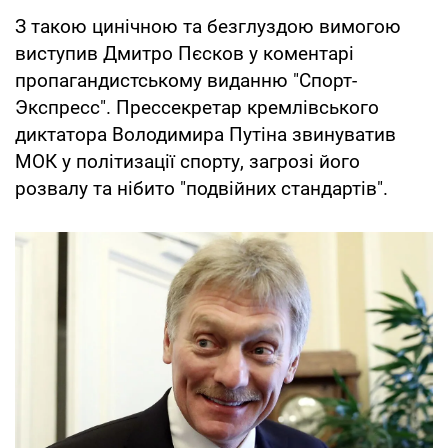
З такою цинічною та безглуздою вимогою
виступив Дмитро Пєсков у коментарі
пропагандистському виданню "Спорт-
Экспресс". Прессекретар кремлівського
диктатора Володимира Путіна звинуватив
МОК у політизації спорту, загрозі його
розвалу та нібито "подвійних стандартів".