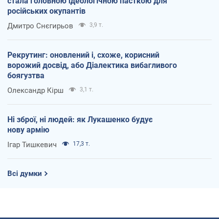
стала головною ідеологічною пасткою для
російських окупантів
Дмитро Снєгирьов
3,9 т.
Рекрутинг: оновлений і, схоже, корисний
ворожий досвід, або Діалектика вибагливого
боягузтва
Олександр Кірш
3,1 т.
Ні зброї, ні людей: як Лукашенко будує
нову армію
Ігар Тишкевич
17,3 т.
Всі думки