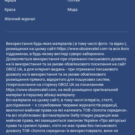
Афіша
Плітки
Краса
Мода
Жіночий журнал
Використання будь-яких матеріалів ( в тому числі фото- та відео-),
розміщених на цьому сайті
https://www.obozrevatel.com
та всіх його
піддоменах, в будь-якому вигляді суворо заборонено.
Дозволяється використання при отриманні письмового дозволу
на їх використання та за умови обов'язкового посилання на сайт
OBOZ.UA, а для інтернет-видань - при отриманні письмового
дозволу на їх використання та за умови обов'язкового
розміщення прямого, відкритого для пошукових систем,
гіперпосилання на сторінку OBOZ.UA за посиланням
https://www.obozrevatel.com
, на якій розміщено оригінальний
матеріал в першому абзаці матеріалу.
Всі матеріали на цьому сайті, в тому числі інтерв’ю, статті,
дослідження – є службовими творами журналістів редакції,
виключні майнові права на які належать ТОВ «Золота середина».
На всі опубліковані фотоматеріали Getty Images редакція має
майнові права, які захищаються законом України «Про авторські
права та суміжні права», ніхто не має права без письмового
дозволу ТОВ «Золота середина» їх використовувати, вони не