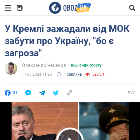
У Кремлі зажадали від МОК
забути про Україну, "бо є
загроза"
Олександр Чеканов
Інші види спорту
11.03.2024 11:23
1 хвилина
523,8 т.
81
РУС