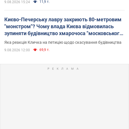
11,9 т.
9.08.2026 15:24
Києво-Печерську лавру закриють 80-метровим
"монстром"? Чому влада Києва відмовилась
зупиняти будівництво хмарочоса "московського
вірянина"
Яка реакція Кличка на петицію щодо скасування будівництва
69,9 т.
9.08.2026 12:00