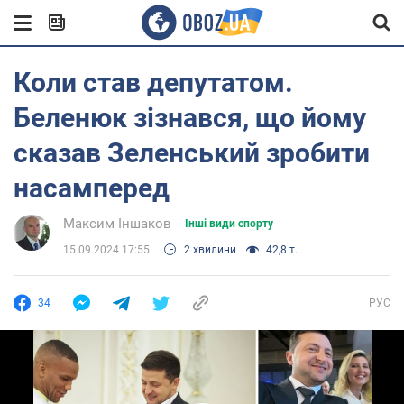
Коли став депутатом.
Беленюк зізнався, що йому
сказав Зеленський зробити
насамперед
Максим Іншаков
Інші види спорту
15.09.2024 17:55
2 хвилини
42,8 т.
34
РУС