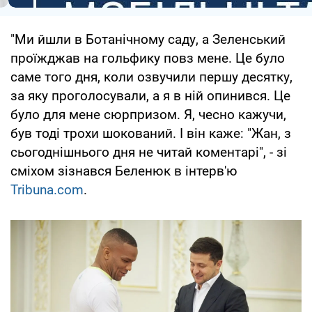
"Ми йшли в Ботанічному саду, а Зеленський
проїжджав на гольфику повз мене. Це було
саме того дня, коли озвучили першу десятку,
за яку проголосували, а я в ній опинився. Це
було для мене сюрпризом. Я, чесно кажучи,
був тоді трохи шокований. І він каже: "Жан, з
сьогоднішнього дня не читай коментарі", - зі
сміхом зізнався Беленюк в інтерв'ю
Tribuna.com
.