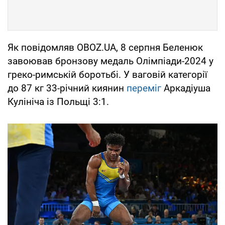
Як повідомляв OBOZ.UA, 8 серпня Беленюк
завоював бронзову медаль Олімпіади-2024 у
греко-римській боротьбі. У ваговій категорії
до 87 кг 33-річний киянин
переміг
Аркадіуша
Кулініча із Польщі 3:1.