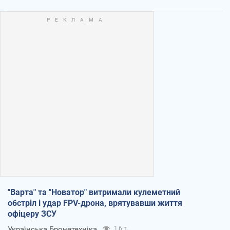
"Варта" та "Новатор" витримали кулеметний
обстріл і удар FPV-дрона, врятувавши життя
офіцеру ЗСУ
Українська Бронетехніка
1,6 т.