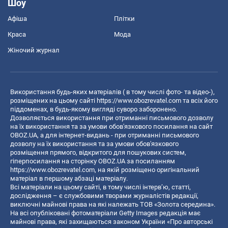
Шоу
Афіша
Плітки
Краса
Мода
Жіночий журнал
Використання будь-яких матеріалів ( в тому числі фото- та відео-),
розміщених на цьому сайті
https://www.obozrevatel.com
та всіх його
піддоменах, в будь-якому вигляді суворо заборонено.
Дозволяється використання при отриманні письмового дозволу
на їх використання та за умови обов'язкового посилання на сайт
OBOZ.UA, а для інтернет-видань - при отриманні письмового
дозволу на їх використання та за умови обов'язкового
розміщення прямого, відкритого для пошукових систем,
гіперпосилання на сторінку OBOZ.UA за посиланням
https://www.obozrevatel.com
, на якій розміщено оригінальний
матеріал в першому абзаці матеріалу.
Всі матеріали на цьому сайті, в тому числі інтерв’ю, статті,
дослідження – є службовими творами журналістів редакції,
виключні майнові права на які належать ТОВ «Золота середина».
На всі опубліковані фотоматеріали Getty Images редакція має
майнові права, які захищаються законом України «Про авторські