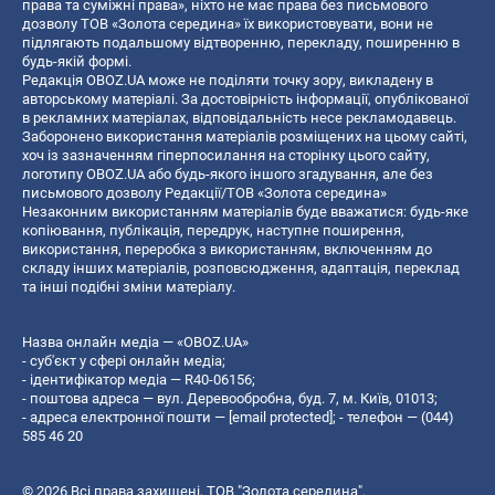
права та суміжні права», ніхто не має права без письмового
дозволу ТОВ «Золота середина» їх використовувати, вони не
підлягають подальшому відтворенню, перекладу, поширенню в
будь-якій формі.
Редакція OBOZ.UA може не поділяти точку зору, викладену в
авторському матеріалі. За достовірність інформації, опублікованої
в рекламних матеріалах, відповідальність несе рекламодавець.
Заборонено використання матеріалів розміщених на цьому сайті,
хоч із зазначенням гіперпосилання на сторінку цього сайту,
логотипу OBOZ.UA або будь-якого іншого згадування, але без
письмового дозволу Редакції/ТОВ «Золота середина»
Незаконним використанням матеріалів буде вважатися: будь-яке
копiювання, публiкацiя, передрук, наступне поширення,
використання, переробка з використанням, включенням до
складу інших матеріалів, розповсюдження, адаптація, переклад
та інші подібні зміни матеріалу.
Назва онлайн медіа — «OBOZ.UA»
- суб'єкт у сфері онлайн медіа;
- ідентифікатор медіа — R40-06156;
- поштова адреса — вул. Деревообробна, буд. 7, м. Київ, 01013;
- адреса електронної пошти —
[email protected]
; - телефон — (044)
585 46 20
© 2026 Всі права захищені, ТОВ "Золота середина".