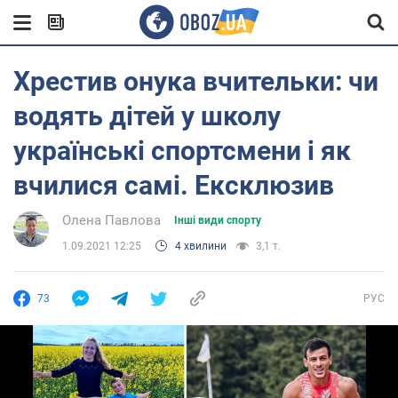
Хрестив онука вчительки: чи
водять дітей у школу
українські спортсмени і як
вчилися самі. Ексклюзив
Олена Павлова
Інші види спорту
1.09.2021 12:25
4 хвилини
3,1 т.
73
РУС