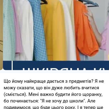
Що йому найкраще дається з предметів? Я не
можу сказати, що він дуже любить вчитися
(сміється). Мені важко будити його щоранку,
бо починається: "Я не хочу до школи". Але
подивимося, що буде цього року. І я тепер ще