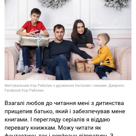
Взагалі любов до читання мені з дитинства
прищепив батько, який і забезпечував мене
книгами. І перегляду серіалів я віддаю
перевагу книжкам. Можу читати як
фантастику, так і серйозну літературу. З