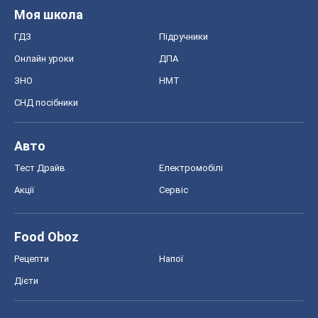
Моя школа
ГДЗ
Підручники
Онлайн уроки
ДПА
ЗНО
НМТ
СНД посібники
Авто
Тест Драйв
Електромобілі
Акції
Сервіс
Food Oboz
Рецепти
Напої
Дієти