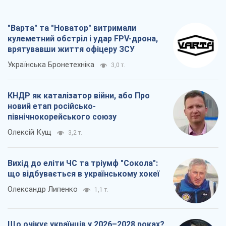
"Варта" та "Новатор" витримали
кулеметний обстріл і удар FPV-дрона,
врятувавши життя офіцеру ЗСУ
Українська Бронетехніка
3,0 т.
КНДР як каталізатор війни, або Про
новий етап російсько-
північнокорейського союзу
Олексій Кущ
3,2 т.
Вихід до еліти ЧС та тріумф "Сокола":
що відбувається в українському хокеї
Олександр Липенко
1,1 т.
Що очікує українців у 2026–2028 роках?