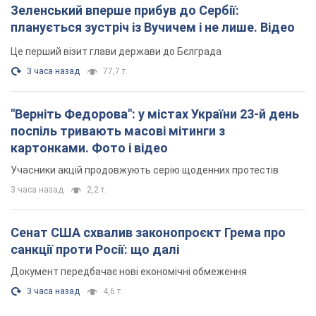
Зеленський вперше прибув до Сербії:
планується зустріч із Вучичем і не лише. Відео
Це перший візит глави держави до Бєлграда
3 часа назад
77,7 т.
"Верніть Федорова": у містах України 23-й день
поспіль тривають масові мітинги з
картонками. Фото і відео
Учасники акцій продовжують серію щоденних протестів
3 часа назад
2,2 т.
Сенат США схвалив законопроєкт Грема про
санкції проти Росії: що далі
Документ передбачає нові економічні обмеження
3 часа назад
4,6 т.