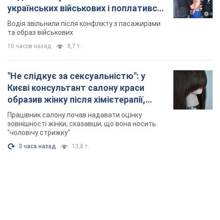
українських військових і поплатився.
Відео
Водія звільнили після конфлікту з пасажирами
та образ військових
10 часов назад
8,7 т.
"Не слідкує за сексуальністю": у
Києві консультант салону краси
образив жінку після хімієтерапії,
розгорівся скандал. Фото
Працівник салону почав надавати оцінку
зовнішності жінки, сказавши, що вона носить
"чоловічу стрижку"
3 часа назад
13,8 т.