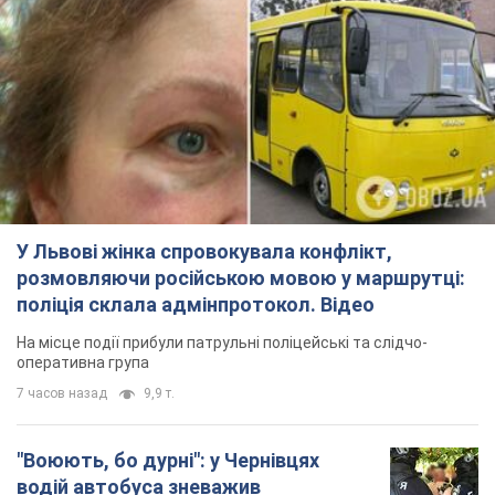
У Львові жінка спровокувала конфлікт,
розмовляючи російською мовою у маршрутці:
поліція склала адмінпротокол. Відео
На місце події прибули патрульні поліцейські та слідчо-
оперативна група
7 часов назад
9,9 т.
"Воюють, бо дурні": у Чернівцях
водій автобуса зневажив