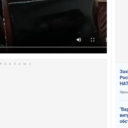
Зах
Рос
НАТ
Леон
"Ва
вит
обс
вря