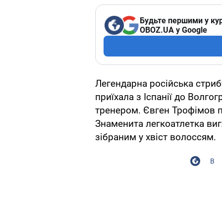
Будьте першими у кур
OBOZ.UA у Google
Легендарна російська стри
приїхала з Іспанії до Волго
тренером. Євген Трофімов по
Знаменита легкоатлетка виг
зібраним у хвіст волоссям.
В