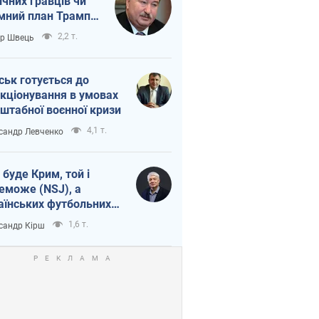
ічних гравців чи
мний план Трампа
тіна?
2,2 т.
ор Швець
ськ готується до
кціонування в умовах
штабної воєнної кризи
4,1 т.
сандр Левченко
 буде Крим, той і
еможе (NSJ), а
аїнських футбольних
овників можуть
1,6 т.
сандр Кірш
вати вбивцями