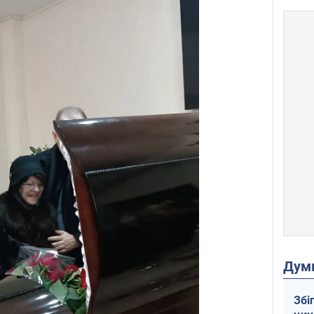
Дум
Збі