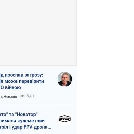
ід проспав загрозу:
ія може перевірити
О війною
5,4 т.
ід Невзлін
рта" та "Новатор"
римали кулеметний
тріл і удар FPV-дрона,
тувавши життя