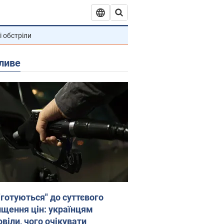
і обстріли
ливе
"готуються" до суттєвого
ищення цін: українцям
віли, чого очікувати