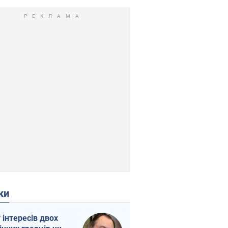
ки
г інтересів двох