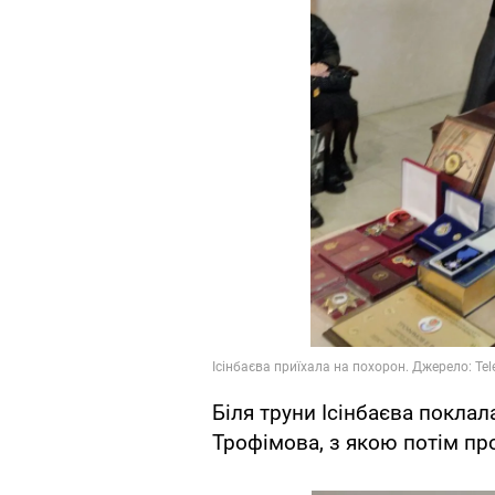
Біля труни Ісінбаєва поклал
Трофімова, з якою потім пр