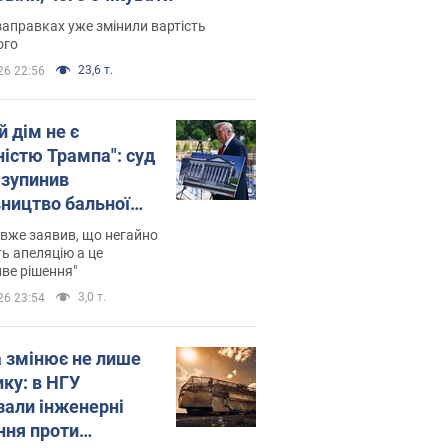
заправках уже змінили вартість
ого
23,6 т.
26 22:56
й дім не є
ністю Трампа": суд
зупинив
вництво бальної
 за $400 млн
вже заявив, що негайно
ь апеляцію а це
ве рішення"
3,0 т.
26 23:54
а змінює не лише
ику: в НГУ
зали інженерні
ння проти