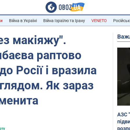
ни
Війна в Україні
Війна Ізраїлю та Ірану
VENETO
Російськ
Важ
ез макіяжу".
нбаєва раптово
о Росії і вразила
глядом. Як зараз
аменита
АЗС 
підв
розпо
рту