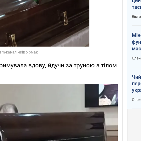
цин
тає
і Пу
Вікт
Мін
фун
мас
Олек
тримувала вдову, йдучи за труною з тілом
Чий
пер
укр
чин
Олек
наз