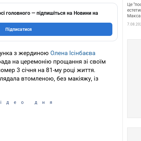
росі
Це "по
Фото
естети
сі головного — підпишіться на Новини на
Макса
7.08.20
Підписатися
бунка з жердиною
Олена Ісінбаєва
града на церемонію прощання зі своїм
мер 3 січня на 81-му році життя.
лядала втомленою, без макіяжу, із
ідео дня