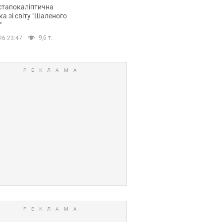
йських FPV-дронів.
стапокаліптична
ка зі світу "Шаленого
"
9,6 т.
26 23:47