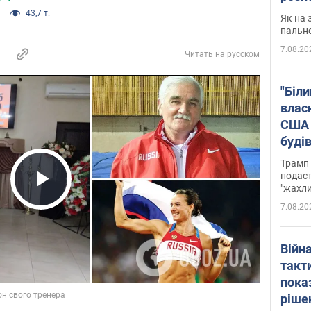
43,7 т.
Як на 
пальн
7.08.20
Читать на русском
"Біли
влас
США 
буді
зали
Трамп 
подаст
"жахли
Play Video
7.08.20
Війн
такт
пока
ріше