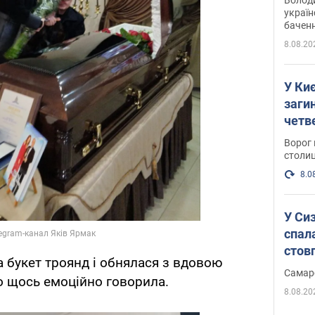
україн
баченн
у боро
8.08.20
У Киє
заги
четв
Ворог 
столиц
8.0
У Си
спал
стов
а букет троянд і обнялася з вдовою
Самар
о щось емоційно говорила.
8.08.20