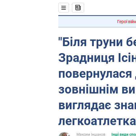
Герої вій
"Біля труни б
Зрадниця Ісі
повернулася д
зовнішнім ви
виглядає зн
легкоатлетка
Максим Іншаков
Інші види спо