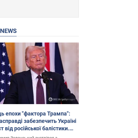
P NEWS
ць епохи "фактора Трампа":
насправді забезпечить Україні
т від російської балістики.
рв’ю з Безсмертним
мир Зеленський зустрівся з