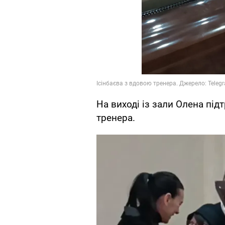
На виході із зали Олена під
тренера.