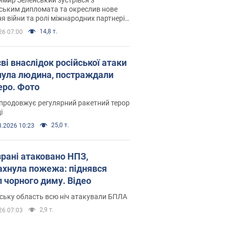
ським дипломата та окреслив нове
я війни та ролі міжнародних партнерів
тьбі з Росією
14,8 т.
26 07:00
ві внаслідок російської атаки
нула людина, постраждали
еро. Фото
продовжує регулярний ракетний терор
і
25,0 т.
8.2026 10:23
зрані атаковано НПЗ,
ахнула пожежа: піднявся
п чорного диму. Відео
ську область всю ніч атакували БПЛА
2,9 т.
26 07:03