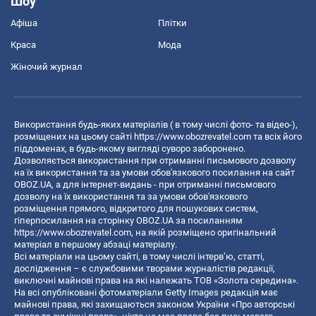
Шоу
Афіша
Плітки
Краса
Мода
Жіночий журнал
Використання будь-яких матеріалів ( в тому числі фото- та відео-),
розміщених на цьому сайті
https://www.obozrevatel.com
та всіх його
піддоменах, в будь-якому вигляді суворо заборонено.
Дозволяється використання при отриманні письмового дозволу
на їх використання та за умови обов'язкового посилання на сайт
OBOZ.UA, а для інтернет-видань - при отриманні письмового
дозволу на їх використання та за умови обов'язкового
розміщення прямого, відкритого для пошукових систем,
гіперпосилання на сторінку OBOZ.UA за посиланням
https://www.obozrevatel.com
, на якій розміщено оригінальний
матеріал в першому абзаці матеріалу.
Всі матеріали на цьому сайті, в тому числі інтерв’ю, статті,
дослідження – є службовими творами журналістів редакції,
виключні майнові права на які належать ТОВ «Золота середина».
На всі опубліковані фотоматеріали Getty Images редакція має
майнові права, які захищаються законом України «Про авторські