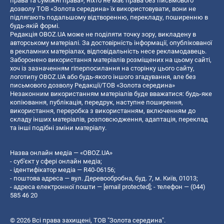
права та суміжні права», ніхто не має права без письмового
дозволу ТОВ «Золота середина» їх використовувати, вони не
підлягають подальшому відтворенню, перекладу, поширенню в
будь-якій формі.
Редакція OBOZ.UA може не поділяти точку зору, викладену в
авторському матеріалі. За достовірність інформації, опублікованої
в рекламних матеріалах, відповідальність несе рекламодавець.
Заборонено використання матеріалів розміщених на цьому сайті,
хоч із зазначенням гіперпосилання на сторінку цього сайту,
логотипу OBOZ.UA або будь-якого іншого згадування, але без
письмового дозволу Редакції/ТОВ «Золота середина»
Незаконним використанням матеріалів буде вважатися: будь-яке
копiювання, публiкацiя, передрук, наступне поширення,
використання, переробка з використанням, включенням до
складу інших матеріалів, розповсюдження, адаптація, переклад
та інші подібні зміни матеріалу.
Назва онлайн медіа — «OBOZ.UA»
- суб'єкт у сфері онлайн медіа;
- ідентифікатор медіа — R40-06156;
- поштова адреса — вул. Деревообробна, буд. 7, м. Київ, 01013;
- адреса електронної пошти —
[email protected]
; - телефон — (044)
585 46 20
© 2026 Всі права захищені, ТОВ "Золота середина".