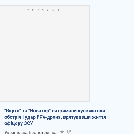
"Варта" та "Новатор" витримали кулеметний
обстріл і удар FPV-дрона, врятувавши життя
офіцеру ЗСУ
Українська Бронетехніка
1,5 т.