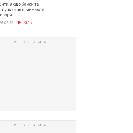
анки такі купюри
ити, якщо банки та
і пункти не приймають
долари
72,1 т.
26 02:20