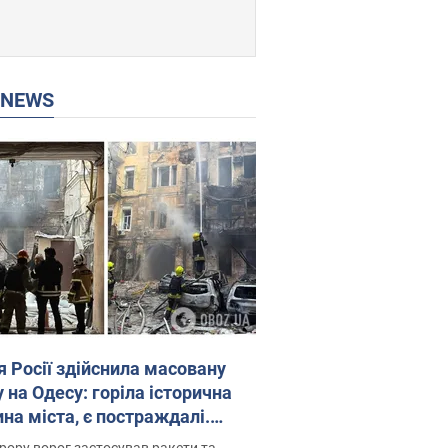
P NEWS
я Росії здійснила масовану
 на Одесу: горіла історична
на міста, є постраждалі.
 та відео
рору ворог застосував ракети та