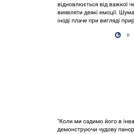
відновлюється від важкої ч
виявляти деякі емоції. Шума
іноді плаче при вигляді при
В
"Коли ми садимо його в інва
демонструючи чудову панора