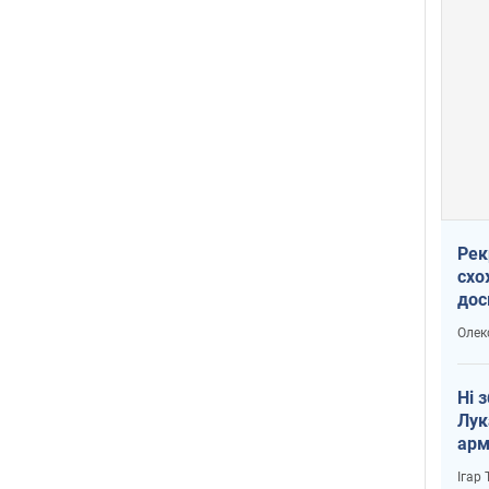
Рек
схо
дос
виб
Олек
Ні 
Лук
арм
Ігар