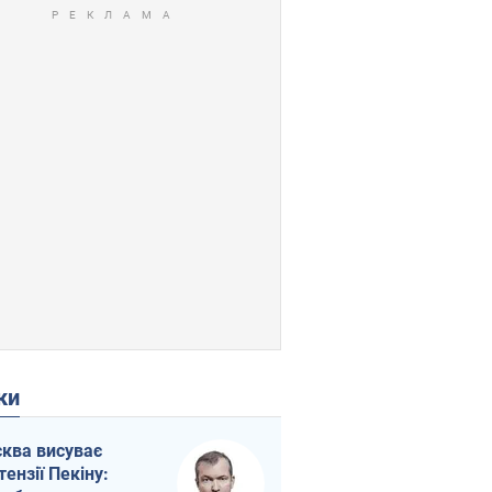
ки
ква висуває
тензії Пекіну: