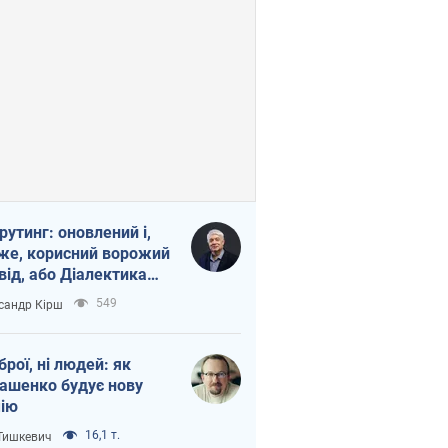
рутинг: оновлений і,
же, корисний ворожий
від, або Діалектика
агливого боягузтва
549
сандр Кірш
зброї, ні людей: як
ашенко будує нову
ію
16,1 т.
 Тишкевич