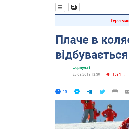
Герої вій
Плаче в коля
відбуваєтьс
Формула 1
25.08.2018 12:39
103,1 т.
18