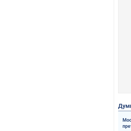
Дум
Мос
пре