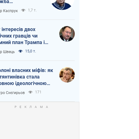
ужба
етворюється на
1,7 т.
ор Каспрук
ежність Росії від
таю
г інтересів двох
ічних гравців чи
мний план Трампа і
іна?
15,0 т.
ор Швець
олоні власних міфів: як
тянтинівка стала
овною ідеологічною
ткою для російських
171
ро Снєгирьов
пантів