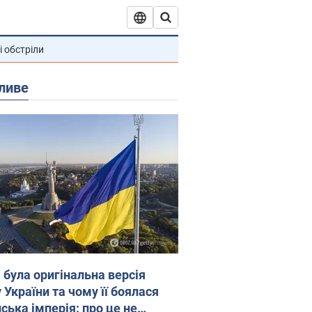
і обстріли
ливе
 була оригінальна версія
 України та чому її боялася
ська імперія: про це не