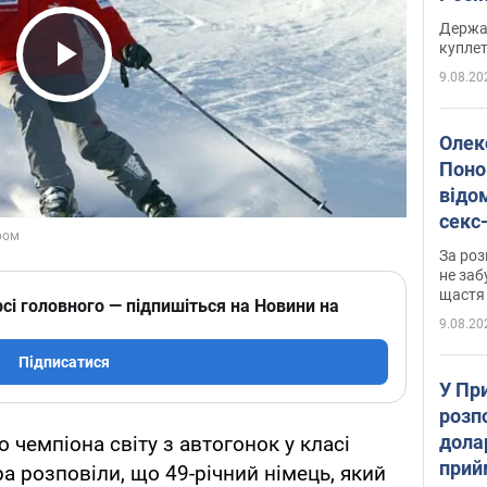
розп
Держа
куплет
9.08.20
Play Video
Олек
Поно
відо
секс
який
За роз
маю
не заб
щастя
сі головного — підпишіться на Новини на
9.08.20
Підписатися
У Пр
розпо
дола
 чемпіона світу з автогонок у класі
прий
 розповіли, що 49-річний німець, який