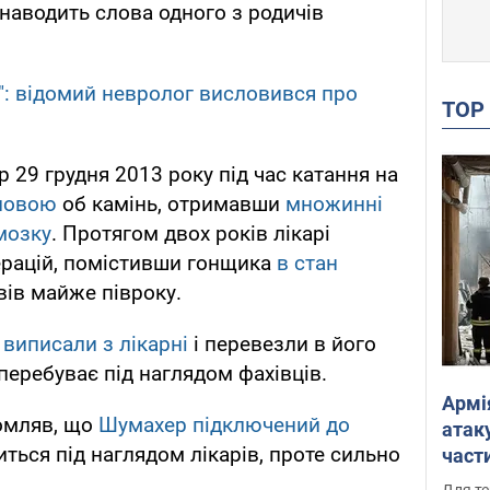
 наводить слова одного з родичів
": відомий невролог висловився про
TO
 29 грудня 2013 року під час катання на
оловою
об камінь, отримавши
множинні
мозку
. Протягом двох років лікарі
ерацій, помістивши гонщика
в стан
овів майже півроку.
виписали з лікарні
і перевезли в його
 перебуває під наглядом фахівців.
Армі
омляв, що
Шумахер підключений до
атаку
диться під наглядом лікарів, проте сильно
части
Фото
Для те