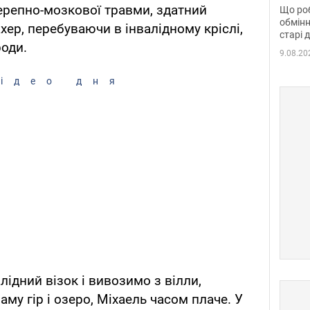
та б
ерепно-мозкової травми, здатний
Що роб
обмінн
хер, перебуваючи в інвалідному кріслі,
старі 
роди.
9.08.20
ідео дня
лідний візок і вивозимо з вілли,
му гір і озеро, Міхаель часом плаче. У