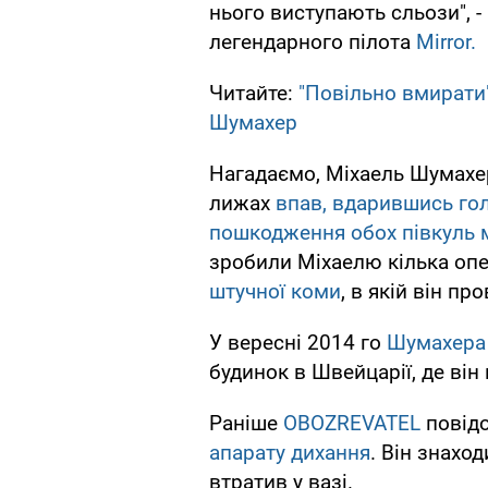
нього виступають сльози", -
легендарного пілота
Mirror.
Читайте:
"Повільно вмирати
Шумахер
Нагадаємо, Міхаель Шумахер
лижах
впав, вдарившись г
пошкодження обох півкуль 
зробили Міхаелю кілька оп
штучної коми
, в якій він пр
У вересні 2014 го
Шумахера 
будинок в Швейцарії, де він
Раніше
OBOZREVATEL
повід
апарату дихання
. Він знахо
втратив у вазі.