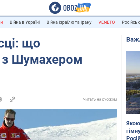
ни
Війна в Україні
Війна Ізраїлю та Ірану
VENETO
Російськ
Важ
сці: що
я з Шумахером
Читать на русском
Якою
гімну
Росій