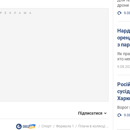
дрони
9.0
Нард
оренд
з па
де п
Як пра
хто не
9.08.20
Росі
сусід
Харко
пост
Ворог 
Підписатися
9.0
Спорт
Формула 1
Плаче в колясці:...