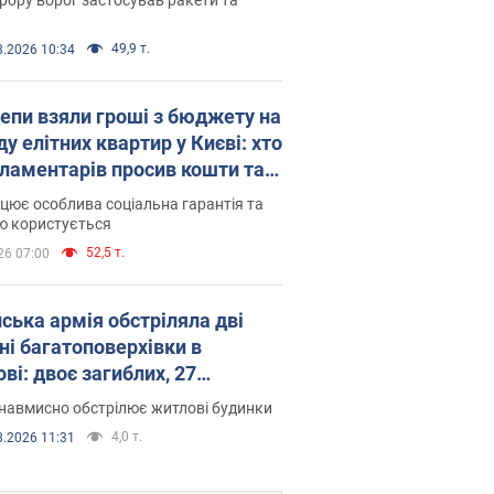
49,9 т.
8.2026 10:34
епи взяли гроші з бюджету на
у елітних квартир у Києві: хто
рламентарів просив кошти та
оселився
цює особлива соціальна гарантія та
ю користується
52,5 т.
26 07:00
йська армія обстріляла дві
ні багатоповерхівки в
ві: двоє загиблих, 27
раждалих
навмисно обстрілює житлові будинки
4,0 т.
8.2026 11:31