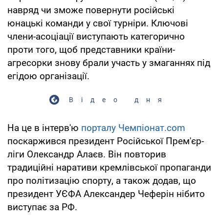
навряд чи зможе повернути російські
юнацькі команди у свої турніри. Ключові
члени-асоціації виступають категорично
проти того, щоб представники країни-
агресорки знову брали участь у змаганнях під
егідою організації.
Відео дня
На це в інтерв'ю
порталу Чемпіонат.com
поскаржився президент Російської Прем'єр-
ліги Олександр Алаєв. Він повторив
традиційні наративи кремлівської пропаганди
про політизацію спорту, а також додав, що
президент УЄФА Александер Чеферін нібито
виступає за РФ.