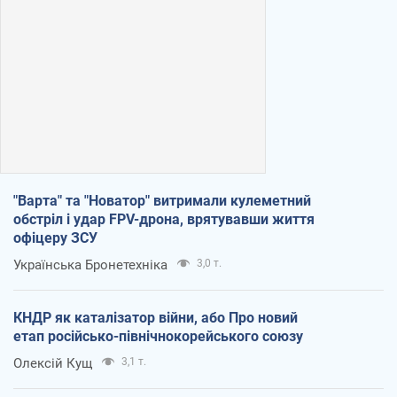
"Варта" та "Новатор" витримали кулеметний
обстріл і удар FPV-дрона, врятувавши життя
офіцеру ЗСУ
Українська Бронетехніка
3,0 т.
КНДР як каталізатор війни, або Про новий
етап російсько-північнокорейського союзу
Олексій Кущ
3,1 т.