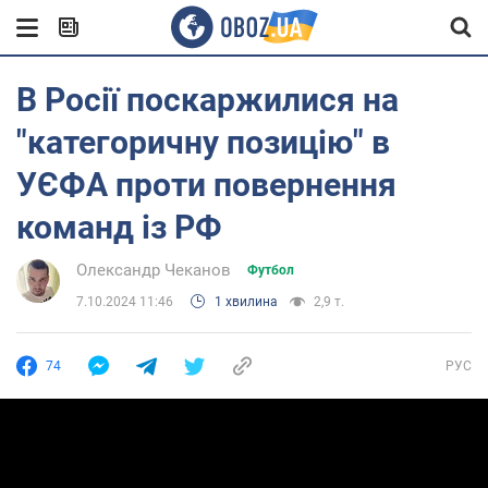
В Росії поскаржилися на
"категоричну позицію" в
УЄФА проти повернення
команд із РФ
Олександр Чеканов
Футбол
7.10.2024 11:46
1 хвилина
2,9 т.
74
РУС