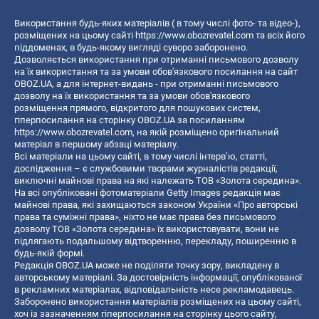
Використання будь-яких матеріалів ( в тому числі фото- та відео-),
розміщених на цьому сайті
https://www.obozrevatel.com
та всіх його
піддоменах, в будь-якому вигляді суворо заборонено.
Дозволяється використання при отриманні письмового дозволу
на їх використання та за умови обов'язкового посилання на сайт
OBOZ.UA, а для інтернет-видань - при отриманні письмового
дозволу на їх використання та за умови обов'язкового
розміщення прямого, відкритого для пошукових систем,
гіперпосилання на сторінку OBOZ.UA за посиланням
https://www.obozrevatel.com
, на якій розміщено оригінальний
матеріал в першому абзаці матеріалу.
Всі матеріали на цьому сайті, в тому числі інтерв’ю, статті,
дослідження – є службовими творами журналістів редакції,
виключні майнові права на які належать ТОВ «Золота середина».
На всі опубліковані фотоматеріали Getty Images редакція має
майнові права, які захищаються законом України «Про авторські
права та суміжні права», ніхто не має права без письмового
дозволу ТОВ «Золота середина» їх використовувати, вони не
підлягають подальшому відтворенню, перекладу, поширенню в
будь-якій формі.
Редакція OBOZ.UA може не поділяти точку зору, викладену в
авторському матеріалі. За достовірність інформації, опублікованої
в рекламних матеріалах, відповідальність несе рекламодавець.
Заборонено використання матеріалів розміщених на цьому сайті,
хоч із зазначенням гіперпосилання на сторінку цього сайту,