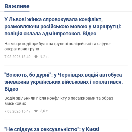
Важливе
У Львові жінка спровокувала конфлікт,
розмовляючи російською мовою у маршрутці:
поліція склала адмінпротокол. Відео
На місце події прибули патрульні поліцейські та слідчо-
оперативна група
9,7 т.
7.08.2026 18:40
"Воюють, бо дурні": у Чернівцях водій автобуса
зневажив українських військових і поплатився.
Відео
Водія звільнили після конфлікту з пасажирами та образ
військових
8,6 т.
7.08.2026 15:47
"Не слідкує за сексуальністю": у Києві