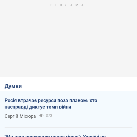
Думки
Росія втрачає ресурси поза планом: хто
насправді диктує темп війни
Сергій Місюра
372
"Ми вже проходили через гірше": Україні не