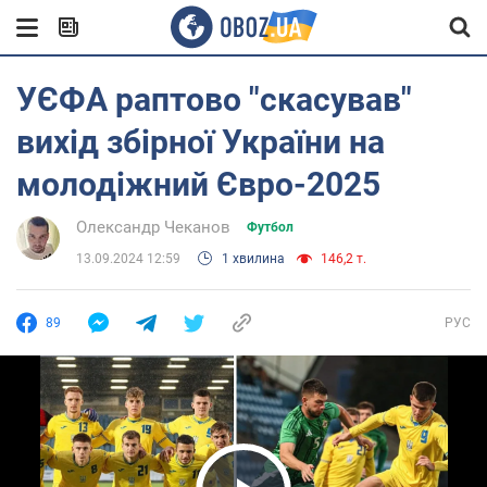
УЄФА раптово "скасував"
вихід збірної України на
молодіжний Євро-2025
Олександр Чеканов
Футбол
13.09.2024 12:59
1 хвилина
146,2 т.
89
РУС