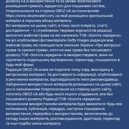
дозволу на їх використання та за умови обов'язкового
розміщення прямого, відкритого для пошукових систем,
гіперпосилання на сторінку OBOZ.UA за посиланням
https://www.obozrevatel.com
, на якій розміщено оригінальний
матеріал в першому абзаці матеріалу.
Всі матеріали на цьому сайті, в тому числі інтерв’ю, статті,
дослідження – є службовими творами журналістів редакції,
виключні майнові права на які належать ТОВ «Золота середина».
На всі опубліковані фотоматеріали Getty Images редакція має
майнові права, які захищаються законом України «Про авторські
права та суміжні права», ніхто не має права без письмового
дозволу ТОВ «Золота середина» їх використовувати, вони не
підлягають подальшому відтворенню, перекладу, поширенню в
будь-якій формі.
Редакція OBOZ.UA може не поділяти точку зору, викладену в
авторському матеріалі. За достовірність інформації, опублікованої
в рекламних матеріалах, відповідальність несе рекламодавець.
Заборонено використання матеріалів розміщених на цьому сайті,
хоч із зазначенням гіперпосилання на сторінку цього сайту,
логотипу OBOZ.UA або будь-якого іншого згадування, але без
письмового дозволу Редакції/ТОВ «Золота середина»
Незаконним використанням матеріалів буде вважатися: будь-яке
копiювання, публiкацiя, передрук, наступне поширення,
використання, переробка з використанням, включенням до
складу інших матеріалів, розповсюдження, адаптація, переклад
та інші подібні зміни матеріалу.