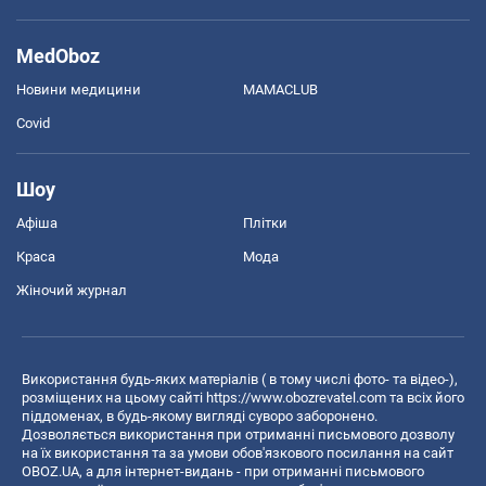
MedOboz
Новини медицини
MAMACLUB
Covid
Шоу
Афіша
Плітки
Краса
Мода
Жіночий журнал
Використання будь-яких матеріалів ( в тому числі фото- та відео-),
розміщених на цьому сайті
https://www.obozrevatel.com
та всіх його
піддоменах, в будь-якому вигляді суворо заборонено.
Дозволяється використання при отриманні письмового дозволу
на їх використання та за умови обов'язкового посилання на сайт
OBOZ.UA, а для інтернет-видань - при отриманні письмового