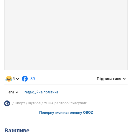
5
89
Підписатися
Теги
Редакційна політика
Спорт
Футбол
УЄФА раптово "скасував"...
Повернутися на головну OBOZ
Важливе