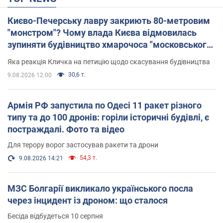
Києво-Печерську лавру закриють 80-метровим
"монстром"? Чому влада Києва відмовилась
зупиняти будівництво хмарочоса "московського
вірянина"
Яка реакція Кличка на петицію щодо скасування будівництва
30,6 т.
9.08.2026 12:00
Армія РФ запустила по Одесі 11 ракет різного
типу та до 100 дронів: горіли історичні будівлі, є
постраждалі. Фото та відео
Для терору ворог застосував ракети та дрони
54,3 т.
9.08.2026 14:21
МЗС Болгарії викликало українського посла
через інцидент із дроном: що сталося
Бесіда відбудеться 10 серпня