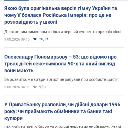
Якою була оригінальна версія гімну України та
чому її боялася Російська імперія: про це не
розповідають у школі
Державним символом є тільки перший куплет та приспів пісні
26,3 т.
9.08.2026 09:15
Олександру Пономарьову – 53: що відомо про
трьох дітей секс-символа 90-х та який вигляд
вони мають
За розвитком кар'єри артист не забував про особисте щастя
9,3 т.
9.08.2026 04:01
У ПриватБанку розповіли, чи дійсні долари 1996
року: чи приймають обмінники та банки такі
купюри
Що робити, якщо банки та обмінні пункти не приймають старі