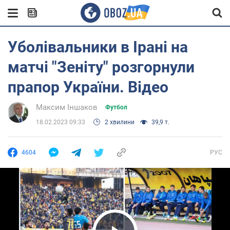
Уболівальники в Ірані на
матчі "Зеніту" розгорнули
прапор України. Відео
Максим Іншаков
Футбол
18.02.2023 09:33
2 хвилини
39,9 т.
4604
РУС