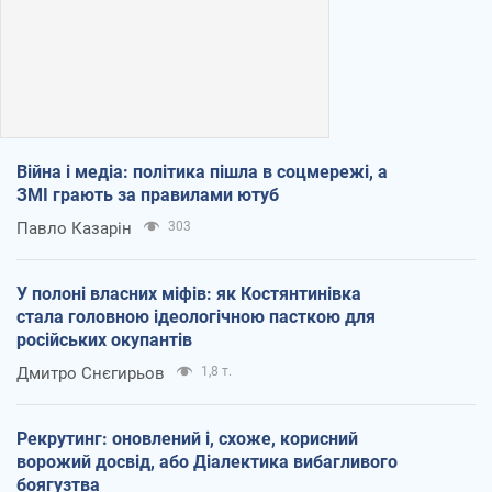
Війна і медіа: політика пішла в соцмережі, а
ЗМІ грають за правилами ютуб
Павло Казарін
303
У полоні власних міфів: як Костянтинівка
стала головною ідеологічною пасткою для
російських окупантів
Дмитро Снєгирьов
1,8 т.
Рекрутинг: оновлений і, схоже, корисний
ворожий досвід, або Діалектика вибагливого
боягузтва