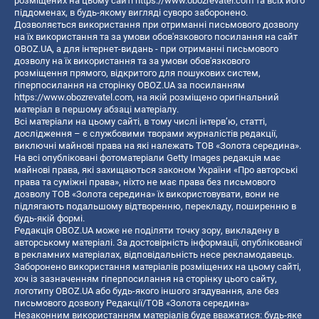
розміщених на цьому сайті
https://www.obozrevatel.com
та всіх його
піддоменах, в будь-якому вигляді суворо заборонено.
Дозволяється використання при отриманні письмового дозволу
на їх використання та за умови обов'язкового посилання на сайт
OBOZ.UA, а для інтернет-видань - при отриманні письмового
дозволу на їх використання та за умови обов'язкового
розміщення прямого, відкритого для пошукових систем,
гіперпосилання на сторінку OBOZ.UA за посиланням
https://www.obozrevatel.com
, на якій розміщено оригінальний
матеріал в першому абзаці матеріалу.
Всі матеріали на цьому сайті, в тому числі інтерв’ю, статті,
дослідження – є службовими творами журналістів редакції,
виключні майнові права на які належать ТОВ «Золота середина».
На всі опубліковані фотоматеріали Getty Images редакція має
майнові права, які захищаються законом України «Про авторські
права та суміжні права», ніхто не має права без письмового
дозволу ТОВ «Золота середина» їх використовувати, вони не
підлягають подальшому відтворенню, перекладу, поширенню в
будь-якій формі.
Редакція OBOZ.UA може не поділяти точку зору, викладену в
авторському матеріалі. За достовірність інформації, опублікованої
в рекламних матеріалах, відповідальність несе рекламодавець.
Заборонено використання матеріалів розміщених на цьому сайті,
хоч із зазначенням гіперпосилання на сторінку цього сайту,
логотипу OBOZ.UA або будь-якого іншого згадування, але без
письмового дозволу Редакції/ТОВ «Золота середина»
Незаконним використанням матеріалів буде вважатися: будь-яке