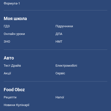
Формула-1
Моя школа
ГДЗ
Підручники
Онлайн уроки
ДПА
ЗНО
НМТ
Авто
Тест Драйв
Електромобілі
Акції
Сервіс
Food Oboz
Рецепти
Напої
Новини Кулінарії