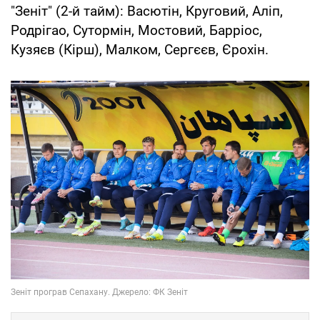
"Зеніт" (2-й тайм): Васютін, Круговий, Аліп,
Родрігао, Сутормін, Мостовий, Барріос,
Кузяєв (Кірш), Малком, Сергєєв, Єрохін.