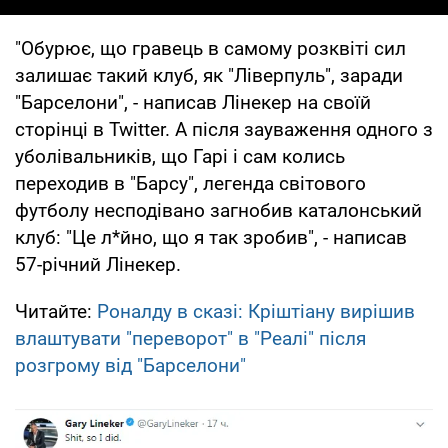
"Обурює, що гравець в самому розквіті сил
залишає такий клуб, як "Ліверпуль", заради
"Барселони", - написав Лінекер на своїй
сторінці в Twitter. А після зауваження одного з
уболівальників, що Гарі і сам колись
переходив в "Барсу", легенда світового
футболу несподівано загнобив каталонський
клуб: "Це л*йно, що я так зробив", - написав
57-річний Лінекер.
Читайте:
Роналду в сказі: Кріштіану вирішив
влаштувати "переворот" в "Реалі" після
розгрому від "Барселони"