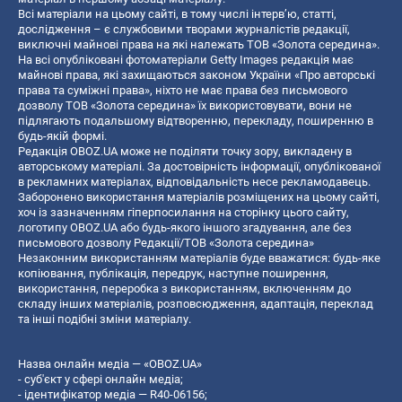
Всі матеріали на цьому сайті, в тому числі інтерв’ю, статті,
дослідження – є службовими творами журналістів редакції,
виключні майнові права на які належать ТОВ «Золота середина».
На всі опубліковані фотоматеріали Getty Images редакція має
майнові права, які захищаються законом України «Про авторські
права та суміжні права», ніхто не має права без письмового
дозволу ТОВ «Золота середина» їх використовувати, вони не
підлягають подальшому відтворенню, перекладу, поширенню в
будь-якій формі.
Редакція OBOZ.UA може не поділяти точку зору, викладену в
авторському матеріалі. За достовірність інформації, опублікованої
в рекламних матеріалах, відповідальність несе рекламодавець.
Заборонено використання матеріалів розміщених на цьому сайті,
хоч із зазначенням гіперпосилання на сторінку цього сайту,
логотипу OBOZ.UA або будь-якого іншого згадування, але без
письмового дозволу Редакції/ТОВ «Золота середина»
Незаконним використанням матеріалів буде вважатися: будь-яке
копiювання, публiкацiя, передрук, наступне поширення,
використання, переробка з використанням, включенням до
складу інших матеріалів, розповсюдження, адаптація, переклад
та інші подібні зміни матеріалу.
Назва онлайн медіа — «OBOZ.UA»
- суб'єкт у сфері онлайн медіа;
- ідентифікатор медіа — R40-06156;