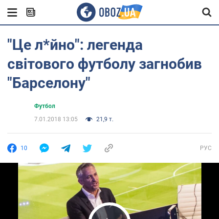
"Це л*йно": легенда
світового футболу загнобив
"Барселону"
Футбол
7.01.2018 13:05
21,9 т.
10
РУС