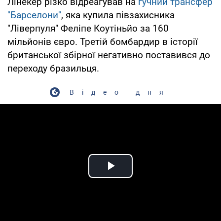
Лінекер різко відреагував на
гучний трансфер
"Барселони"
, яка купила півзахисника
"Ліверпуля" Феліпе Коутіньйо за 160
мільйонів євро. Третій бомбардир в історії
британської збірної негативно поставився до
переходу бразильця.
Відео дня
Play Video