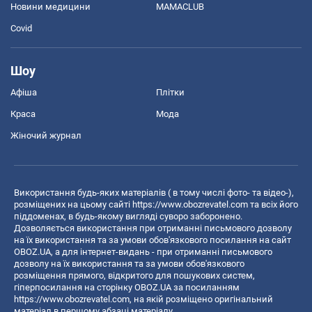
Новини медицини
MAMACLUB
Covid
Шоу
Афіша
Плітки
Краса
Мода
Жіночий журнал
Використання будь-яких матеріалів ( в тому числі фото- та відео-),
розміщених на цьому сайті
https://www.obozrevatel.com
та всіх його
піддоменах, в будь-якому вигляді суворо заборонено.
Дозволяється використання при отриманні письмового дозволу
на їх використання та за умови обов'язкового посилання на сайт
OBOZ.UA, а для інтернет-видань - при отриманні письмового
дозволу на їх використання та за умови обов'язкового
розміщення прямого, відкритого для пошукових систем,
гіперпосилання на сторінку OBOZ.UA за посиланням
https://www.obozrevatel.com
, на якій розміщено оригінальний
матеріал в першому абзаці матеріалу.