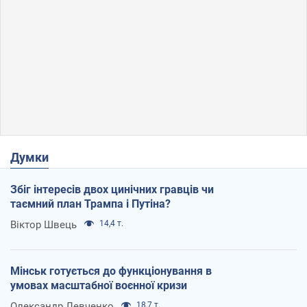
Думки
Збіг інтересів двох цинічних гравців чи
таємний план Трампа і Путіна?
Віктор Швець
14,4 т.
Мінськ готується до функціонування в
умовах масштабної воєнної кризи
Олександр Левченко
18,7 т.