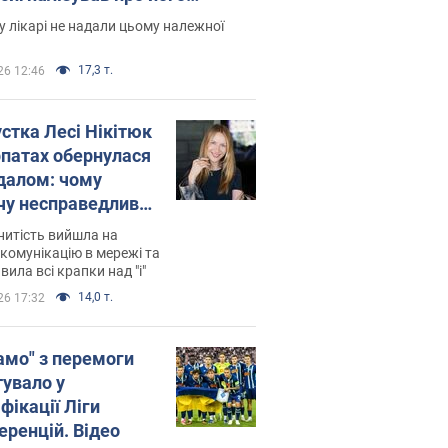
есивний" рак
 лікарі не надали цьому належної
17,3 т.
26 12:46
устка Лесі Нікітюк
рпатах обернулася
далом: чому
чу несправедливо
йтили
нитість вийшла на
комунікацію в мережі та
вила всі крапки над "і"
14,0 т.
26 17:32
амо" з перемоги
тувало у
фікації Ліги
еренцій. Відео