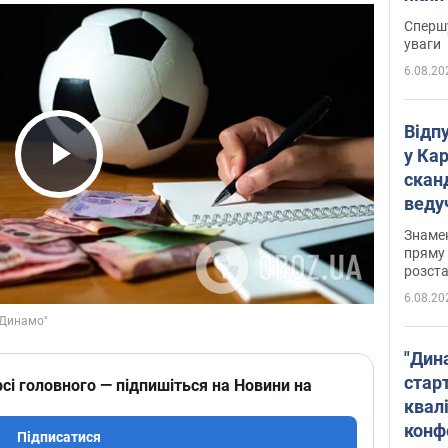
"агр
Спершу
уваги
6.08.20
Відп
у Ка
скан
Play Video
веду
захе
Знаме
пряму 
розста
6.08.20
"Дин
стар
сі головного — підпишіться на Новини на
квалі
конф
Підписатися