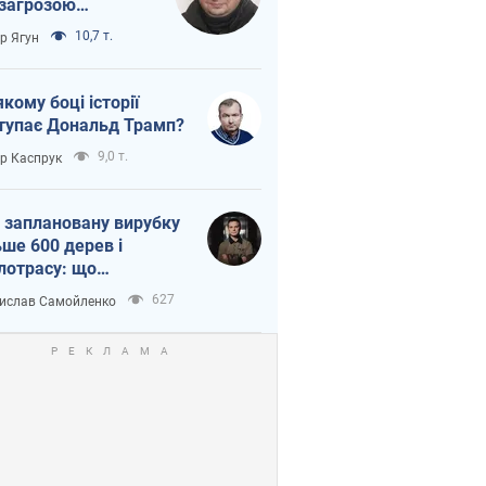
 загрозою
тична логістика
10,7 т.
ор Ягун
якому боці історії
тупає Дональд Трамп?
9,0 т.
ор Каспрук
 заплановану вирубку
ьше 600 дерев і
лотрасу: що
бувається на Теремках
627
ислав Самойленко
иєві