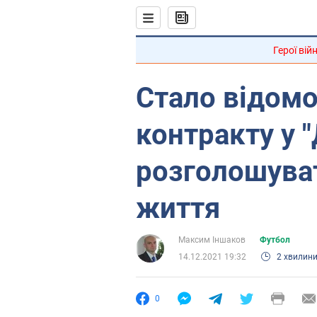
Герої вій
Стало відомо
контракту у 
розголошуват
життя
Максим Іншаков
Футбол
14.12.2021 19:32
2 хвилин
0