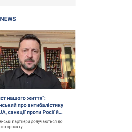
P NEWS
ист нашого життя":
нський про антибалістику
A, санкції проти Росії й
имку аграріїв. Відео
йські партнери долучаються до
ого проєкту