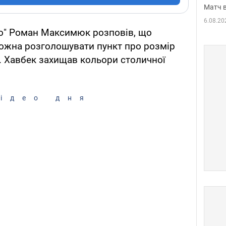
Матч в
6.08.20
о" Роман Максимюк розповів, що
можна розголошувати пункт про розмір
і. Хавбек захищав кольори столичної
ідео дня