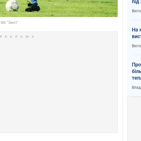
під
кри
Вікт
На 
вис
Вікт
Про
біл
теп
від
Влад
у К