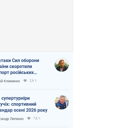
атаки Сил оборони
аїни скоротили
порт російських
топродуктів
2,6 т.
ій Клименко
 супертурніри
учіх: спортивний
ендар осені 2026 року
7,6 т.
сандр Липенко