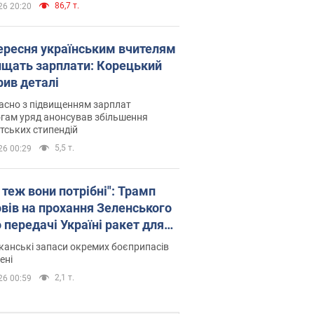
86,7 т.
26 20:20
вересня українським вчителям
ищать зарплати: Корецький
рив деталі
асно з підвищенням зарплат
гам уряд анонсував збільшення
тських стипендій
5,5 т.
26 00:29
 теж вони потрібні": Трамп
овів на прохання Зеленського
 передачі Україні ракет для
ot
анські запаси окремих боєприпасів
ені
2,1 т.
26 00:59