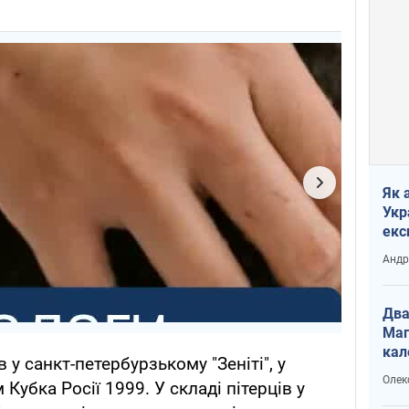
Як 
Укр
екс
наф
Андр
Два
Маг
кал
 у санкт-петербурзькому "Зеніті", у
Олек
Кубка Росії 1999. У складі пітерців у