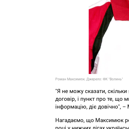
"Я не можу сказати, скільки
договір, і пункт про те, що
інформацію, діє довічно", 
Нагадаємо, що Максимюк ро
році у нижчих лігах українс