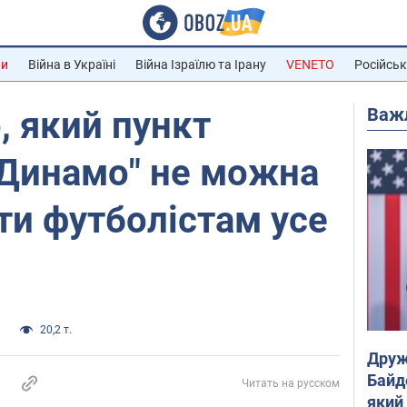
ни
Війна в Україні
Війна Ізраїлю та Ірану
VENETO
Російськ
Важ
, який пункт
"Динамо" не можна
и футболістам усе
и
20,2 т.
Друж
Байд
Читать на русском
який