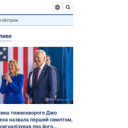
і обстріли
ливе
ина тяжкохворого Джо
ена назвала перший симптом,
 сигналізував про його