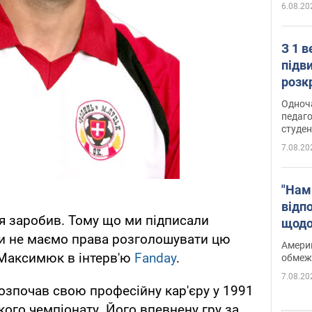
6.08.20
З 1 
підв
розк
Одноч
педаго
студен
7.08.20
"Нам
відп
 я заробив. Тому що ми підписали
щодо
 ми не маємо права розголошувати цю
Patri
Америк
– Максимюк в інтерв'ю
Fanday
.
обмеж
7.08.20
зпочав свою професійну кар'єру у 1991
ького чемпіонату. Його впевнену гру за