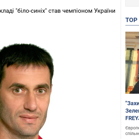
кладі "біло-синіх" став чемпіоном України
TO
"Зах
Зеле
FREYJ
підтр
Європе
спільн