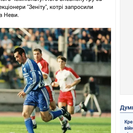
кціонери "Зеніту", котрі запросили
в Неви.
Дум
Кре
вій