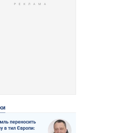
ки
мль переносить
ну в тил Європи: