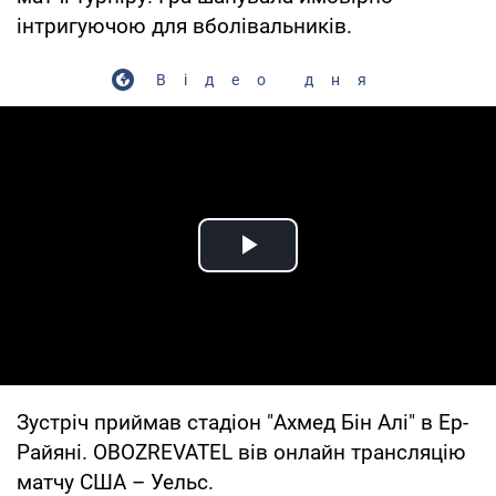
інтригуючою для вболівальників.
Відео дня
Play Video
Зустріч приймав стадіон "Ахмед Бін Алі" в Ер-
Райяні. OBOZREVATEL вів онлайн трансляцію
матчу США – Уельс.