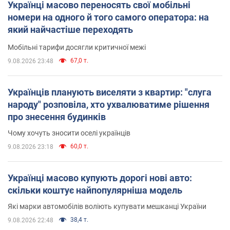
Українці масово переносять свої мобільні
номери на одного й того самого оператора: на
який найчастіше переходять
Мобільні тарифи досягли критичної межі
67,0 т.
9.08.2026 23:48
Українців планують виселяти з квартир: "слуга
народу" розповіла, хто ухвалюватиме рішення
про знесення будинків
Чому хочуть зносити оселі українців
60,0 т.
9.08.2026 23:18
Українці масово купують дорогі нові авто:
скільки коштує найпопулярніша модель
Які марки автомобілів воліють купувати мешканці України
38,4 т.
9.08.2026 22:48