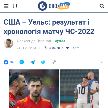
США – Уельс: результат і
хронологія матчу ЧС-2022
Олександр Чеканов
Футбол
21.11.2022 23:01
4 хвилини
15,9 т.
34
РУС