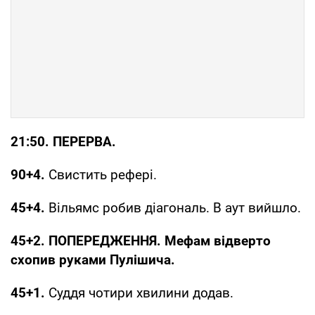
21:50. ПЕРЕРВА.
90+4.
Свистить рефері.
45+4.
Вільямс робив діагональ. В аут вийшло.
45+2. ПОПЕРЕДЖЕННЯ. Мефам відверто
схопив руками Пулішича.
45+1.
Суддя чотири хвилини додав.