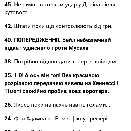
45.
Не вийшов толком удар у Девіса після
кутового.
42.
Штати поки що контролюють хід гри.
40. ПОПЕРЕДЖЕННЯ. Бейл небезпечний
підкат здійснило проти Мусаха.
38.
Потрібно відповідати тепер валлійцям.
35. 1:0! А ось він гол! Веа красивою
розрізною передачею вивели на Хеннессі і
Тімоті спокійно пробив повз воротаря.
26.
Якось поки не пахне навіть голами...
24.
Фол Адамса на Ремзі фіксує рефері.