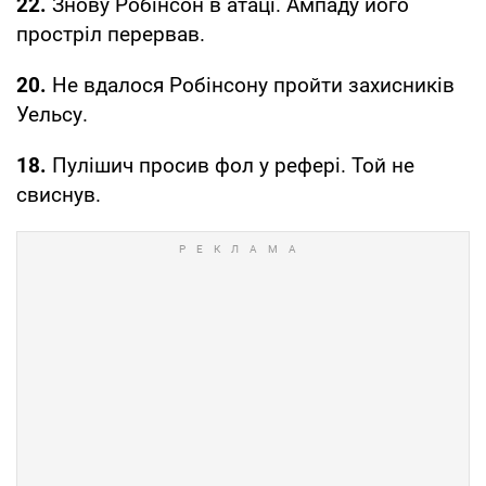
22.
Знову Робінсон в атаці. Ампаду його
простріл перервав.
20.
Не вдалося Робінсону пройти захисників
Уельсу.
18.
Пулішич просив фол у рефері. Той не
свиснув.