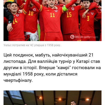
Цей поєдинок, мабуть, найочікуваніший 21
листопада. Для валлійців турнір у Катарі став
другим в історії. Вперше "камрі" гостювали на
мундіалі 1958 року, коли дісталися
чвертьфіналу.