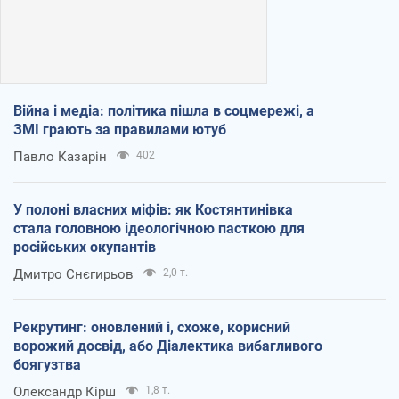
Війна і медіа: політика пішла в соцмережі, а
ЗМІ грають за правилами ютуб
Павло Казарін
402
У полоні власних міфів: як Костянтинівка
стала головною ідеологічною пасткою для
російських окупантів
Дмитро Снєгирьов
2,0 т.
Рекрутинг: оновлений і, схоже, корисний
ворожий досвід, або Діалектика вибагливого
боягузтва
Олександр Кірш
1,8 т.