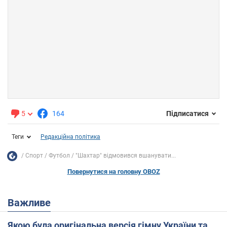
5
164
Підписатися
Теги
Редакційна політика
Спорт
Футбол
"Шахтар" відмовився вшанувати...
Повернутися на головну OBOZ
Важливе
Якою була оригінальна версія гімну України та