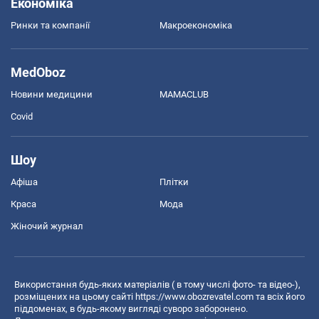
Економіка
Ринки та компанії
Макроекономіка
MedOboz
Новини медицини
MAMACLUB
Covid
Шоу
Афіша
Плітки
Краса
Мода
Жіночий журнал
Використання будь-яких матеріалів ( в тому числі фото- та відео-),
розміщених на цьому сайті
https://www.obozrevatel.com
та всіх його
піддоменах, в будь-якому вигляді суворо заборонено.