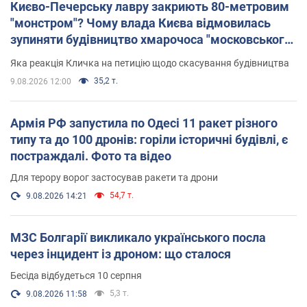
Києво-Печерську лавру закриють 80-метровим
"монстром"? Чому влада Києва відмовилась
зупиняти будівництво хмарочоса "московського
вірянина"
Яка реакція Кличка на петицію щодо скасування будівництва
35,2 т.
9.08.2026 12:00
Армія РФ запустила по Одесі 11 ракет різного
типу та до 100 дронів: горіли історичні будівлі, є
постраждалі. Фото та відео
Для терору ворог застосував ракети та дрони
54,7 т.
9.08.2026 14:21
МЗС Болгарії викликало українського посла
через інцидент із дроном: що сталося
Бесіда відбудеться 10 серпня
5,3 т.
9.08.2026 11:58