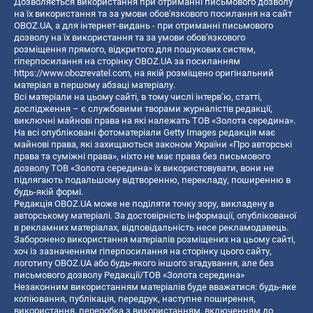
Дозволяється використання при отриманні письмового дозволу
на їх використання та за умови обов'язкового посилання на сайт
OBOZ.UA, а для інтернет-видань - при отриманні письмового
дозволу на їх використання та за умови обов'язкового
розміщення прямого, відкритого для пошукових систем,
гіперпосилання на сторінку OBOZ.UA за посиланням
https://www.obozrevatel.com
, на якій розміщено оригінальний
матеріал в першому абзаці матеріалу.
Всі матеріали на цьому сайті, в тому числі інтерв’ю, статті,
дослідження – є службовими творами журналістів редакції,
виключні майнові права на які належать ТОВ «Золота середина».
На всі опубліковані фотоматеріали Getty Images редакція має
майнові права, які захищаються законом України «Про авторські
права та суміжні права», ніхто не має права без письмового
дозволу ТОВ «Золота середина» їх використовувати, вони не
підлягають подальшому відтворенню, перекладу, поширенню в
будь-якій формі.
Редакція OBOZ.UA може не поділяти точку зору, викладену в
авторському матеріалі. За достовірність інформації, опублікованої
в рекламних матеріалах, відповідальність несе рекламодавець.
Заборонено використання матеріалів розміщених на цьому сайті,
хоч із зазначенням гіперпосилання на сторінку цього сайту,
логотипу OBOZ.UA або будь-якого іншого згадування, але без
письмового дозволу Редакції/ТОВ «Золота середина»
Незаконним використанням матеріалів буде вважатися: будь-яке
копiювання, публiкацiя, передрук, наступне поширення,
використання, переробка з використанням, включенням до