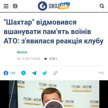
"Шахтар" відмовився
вшанувати пам'ять воїнів
АТО: з'явилася реакція клубу
Футбол
28.11.2017 09:34
37,8 т.
164
РУС