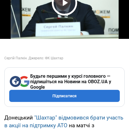
Play Video
Будьте першими у курсі головного —
підпишіться на Новини на OBOZ.UA у
Google
Підписатися
Донецький
"Шахтар" відмовився брати участь
в акції на підтримку АТО
на матчі з