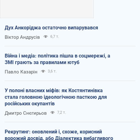
Дух Анкоріджа остаточно випарувався
Віктор Андрусів
6,7 т.
Війна і медіа: політика пішла в соцмережі, а
ЗМІ грають за правилами ютуб
Павло Казарін
3,6 т.
У полоні власних міфів: як Костянтинівка
стала головною ідеологічною пасткою для
російських окупантів
Дмитро Снєгирьов
7,2 т.
Рекрутинг: оновлений і, схоже, корисний
ворожий досвід, або Діалектика вибагливого