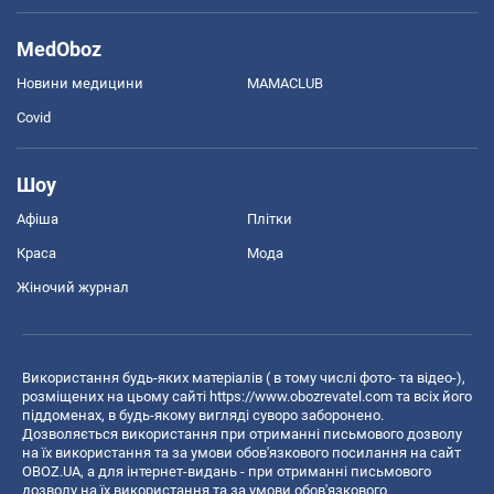
MedOboz
Новини медицини
MAMACLUB
Covid
Шоу
Афіша
Плітки
Краса
Мода
Жіночий журнал
Використання будь-яких матеріалів ( в тому числі фото- та відео-),
розміщених на цьому сайті
https://www.obozrevatel.com
та всіх його
піддоменах, в будь-якому вигляді суворо заборонено.
Дозволяється використання при отриманні письмового дозволу
на їх використання та за умови обов'язкового посилання на сайт
OBOZ.UA, а для інтернет-видань - при отриманні письмового
дозволу на їх використання та за умови обов'язкового