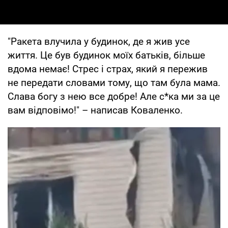
"Ракета влучила у будинок, де я жив усе
життя. Це був будинок моїх батьків, більше
вдома немає! Стрес і страх, який я пережив
не передати словами тому, що там була мама.
Слава богу з нею все добре! Але с*ка ми за це
вам відповімо!" – написав Коваленко.