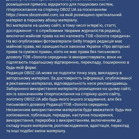
розміщення прямого, відкритого для пошукових систем,
гіперпосилання на сторінку OBOZ.UA за посиланням
https://www.obozrevatel.com
, на якій розміщено оригінальний
матеріал в першому абзаці матеріалу.
Всі матеріали на цьому сайті, в тому числі інтерв’ю, статті,
дослідження – є службовими творами журналістів редакції,
виключні майнові права на які належать ТОВ «Золота середина».
На всі опубліковані фотоматеріали Getty Images редакція має
майнові права, які захищаються законом України «Про авторські
права та суміжні права», ніхто не має права без письмового
дозволу ТОВ «Золота середина» їх використовувати, вони не
підлягають подальшому відтворенню, перекладу, поширенню в
будь-якій формі.
Редакція OBOZ.UA може не поділяти точку зору, викладену в
авторському матеріалі. За достовірність інформації, опублікованої
в рекламних матеріалах, відповідальність несе рекламодавець.
Заборонено використання матеріалів розміщених на цьому сайті,
хоч із зазначенням гіперпосилання на сторінку цього сайту,
логотипу OBOZ.UA або будь-якого іншого згадування, але без
письмового дозволу Редакції/ТОВ «Золота середина»
Незаконним використанням матеріалів буде вважатися: будь-яке
копiювання, публiкацiя, передрук, наступне поширення,
використання, переробка з використанням, включенням до
складу інших матеріалів, розповсюдження, адаптація, переклад
та інші подібні зміни матеріалу.