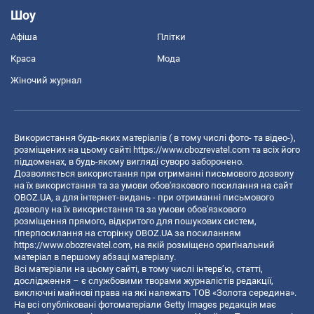
Шоу
Афіша
Плітки
Краса
Мода
Жіночий журнал
Використання будь-яких матеріалів ( в тому числі фото- та відео-),
розміщених на цьому сайті
https://www.obozrevatel.com
та всіх його
піддоменах, в будь-якому вигляді суворо заборонено.
Дозволяється використання при отриманні письмового дозволу
на їх використання та за умови обов'язкового посилання на сайт
OBOZ.UA, а для інтернет-видань - при отриманні письмового
дозволу на їх використання та за умови обов'язкового
розміщення прямого, відкритого для пошукових систем,
гіперпосилання на сторінку OBOZ.UA за посиланням
https://www.obozrevatel.com
, на якій розміщено оригінальний
матеріал в першому абзаці матеріалу.
Всі матеріали на цьому сайті, в тому числі інтерв’ю, статті,
дослідження – є службовими творами журналістів редакції,
виключні майнові права на які належать ТОВ «Золота середина».
На всі опубліковані фотоматеріали Getty Images редакція має