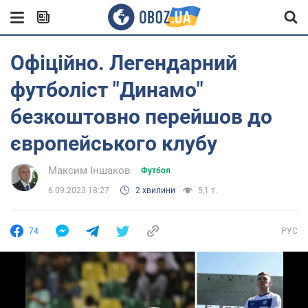
Офіційно. Легендарний
футболіст "Динамо"
безкоштовно перейшов до
європейського клубу
Максим Іншаков
Футбол
6.09.2023 18:27
2 хвилини
5,1 т.
74
РУС