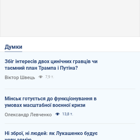
Думки
Збіг інтересів двох цинічних гравців чи
таємний план Трампа і Путіна?
Віктор Швець
7,9 т.
Мінськ готується до функціонування в
умовах масштабної воєнної кризи
Олександр Левченко
13,8 т.
Ні зброї, ні людей: як Лукашенко будує
нову армію