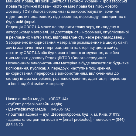
майнові права, які захищаються законом України «Про авторські
права та суміжні права», ніхто не має права без письмового
дозволу ТОВ «Золота середина» їх використовувати, вони не
підлягають подальшому відтворенню, перекладу, поширенню в
будь-якій формі.
Редакція OBOZ.UA може не поділяти точку зору, викладену в
авторському матеріалі. За достовірність інформації, опублікованої
в рекламних матеріалах, відповідальність несе рекламодавець.
Заборонено використання матеріалів розміщених на цьому сайті,
хоч із зазначенням гіперпосилання на сторінку цього сайту,
логотипу OBOZ.UA або будь-якого іншого згадування, але без
письмового дозволу Редакції/ТОВ «Золота середина»
Незаконним використанням матеріалів буде вважатися: будь-яке
копiювання, публiкацiя, передрук, наступне поширення,
використання, переробка з використанням, включенням до
складу інших матеріалів, розповсюдження, адаптація, переклад
та інші подібні зміни матеріалу.
Назва онлайн медіа — «OBOZ.UA»
- суб'єкт у сфері онлайн медіа;
- ідентифікатор медіа — R40-06156;
- поштова адреса — вул. Деревообробна, буд. 7, м. Київ, 01013;
- адреса електронної пошти —
[email protected]
; - телефон — (044)
585 46 20