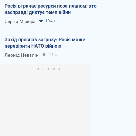
Росія втрачає ресурси поза планом: хто
насправді диктує темп війни
Сергій Місюра
10,4 т.
Захід проспав загрозу: Росія може
перевірити НАТО війною
Леонід Невзлін
4,4 т.