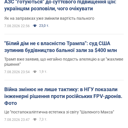
АЗС "готуються" до суттєвого підвищення цін:
українцям розповіли, чого очікувати
Як на заправках уже змінили вартість пального
23,0 т.
7.08.2026 22:56
"Білий дім не є власністю Трампа": суд США
зупинив будівництво бальної зали за $400 млн
Трамп вже заявив, що негайно подасть апеляцію а це "жахливе
рішення"
1,9 т.
7.08.2026 23:54
Війна змінює не лише тактику: в НГУ показали
інженерні рішення проти російських FPV-дронів.
Фото
Це "постапокаліптична естетика зі світу "Шаленого Макса"
7,3 т.
7.08.2026 23:47