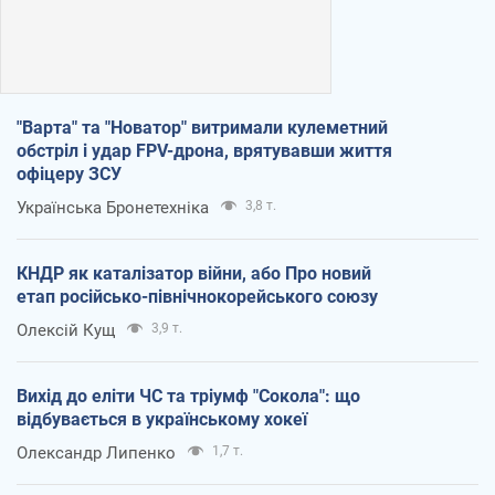
"Варта" та "Новатор" витримали кулеметний
обстріл і удар FPV-дрона, врятувавши життя
офіцеру ЗСУ
Українська Бронетехніка
3,8 т.
КНДР як каталізатор війни, або Про новий
етап російсько-північнокорейського союзу
Олексій Кущ
3,9 т.
Вихід до еліти ЧС та тріумф "Сокола": що
відбувається в українському хокеї
Олександр Липенко
1,7 т.