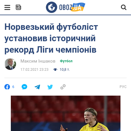
Норвезький футболіст
установив історичний
рекорд Ліги чемпіонів
Максим Іншаков
Футбол
17.02.2021 23:23
10,8 т.
6
РУС