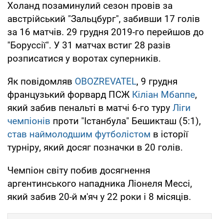
Холанд позаминулий сезон провів за
австрійський "Зальцбург", забивши 17 голів
за 16 матчів. 29 грудня 2019-го перейшов до
"Боруссії". У 31 матчах встиг 28 разів
розписатися у воротах суперників.
Як повідомляв
OBOZREVATEL
, 9 грудня
французький форвард ПСЖ
Кіліан Мбаппе
,
який забив пенальті в матчі 6-го туру
Ліги
чемпіонів
проти "Істанбула" Бешикташ (5:1),
став наймолодшим футболістом
в історії
турніру, який досяг позначки в 20 голів.
Чемпіон світу побив досягнення
аргентинського нападника Ліонеля Мессі,
який забив 20-й м'яч у 22 роки і 8 місяців.