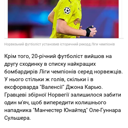
Крім того, 20-річний футболіст вийшов на
другу сходинку в списку найкращих
бомбардирів Ліги чемпіонів серед норвежців.
У нього стільки ж голів, скільки і в
ексфорварда "Валенсії" Джона Карью.
Гравцеві збірної Норвегії залишилося забити
один м'яч, щоб випередити колишнього
нападника "Манчестер Юнайтед" Оле-Гуннара
Сульшера.