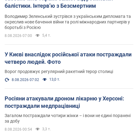
балістики. Інтерв’ю з Безсмертним
Володимир Зеленський зустрівся з українським дипломата та
окреслив нове бачення війни та ролі міжнародних партнерів у
боротьбі з Росією
5,4 т.
8.08.2026 07:00
У Києві внаслідок російської атаки постраждали
четверо людей. Фото
Ворог продовжує регулярний ракетний терор столиці
13,0 т.
8.08.2026 07:02
Росіяни атакували дроном лікарню у Херсоні:
постраждали медпрацівниці
Загалом постраждали чотири жінки – і вони не єдині поранені
за добу
3,3 т.
8.08.2026 00:54