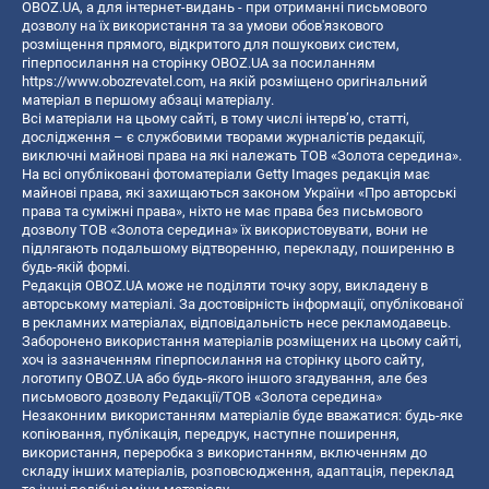
OBOZ.UA, а для інтернет-видань - при отриманні письмового
дозволу на їх використання та за умови обов'язкового
розміщення прямого, відкритого для пошукових систем,
гіперпосилання на сторінку OBOZ.UA за посиланням
https://www.obozrevatel.com
, на якій розміщено оригінальний
матеріал в першому абзаці матеріалу.
Всі матеріали на цьому сайті, в тому числі інтерв’ю, статті,
дослідження – є службовими творами журналістів редакції,
виключні майнові права на які належать ТОВ «Золота середина».
На всі опубліковані фотоматеріали Getty Images редакція має
майнові права, які захищаються законом України «Про авторські
права та суміжні права», ніхто не має права без письмового
дозволу ТОВ «Золота середина» їх використовувати, вони не
підлягають подальшому відтворенню, перекладу, поширенню в
будь-якій формі.
Редакція OBOZ.UA може не поділяти точку зору, викладену в
авторському матеріалі. За достовірність інформації, опублікованої
в рекламних матеріалах, відповідальність несе рекламодавець.
Заборонено використання матеріалів розміщених на цьому сайті,
хоч із зазначенням гіперпосилання на сторінку цього сайту,
логотипу OBOZ.UA або будь-якого іншого згадування, але без
письмового дозволу Редакції/ТОВ «Золота середина»
Незаконним використанням матеріалів буде вважатися: будь-яке
копiювання, публiкацiя, передрук, наступне поширення,
використання, переробка з використанням, включенням до
складу інших матеріалів, розповсюдження, адаптація, переклад