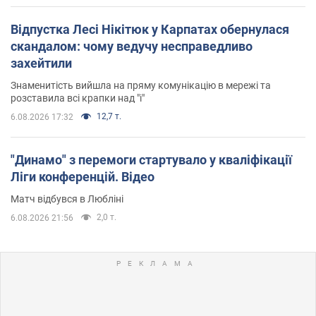
Відпустка Лесі Нікітюк у Карпатах обернулася
скандалом: чому ведучу несправедливо
захейтили
Знаменитість вийшла на пряму комунікацію в мережі та
розставила всі крапки над "і"
12,7 т.
6.08.2026 17:32
"Динамо" з перемоги стартувало у кваліфікації
Ліги конференцій. Відео
Матч відбувся в Любліні
2,0 т.
6.08.2026 21:56