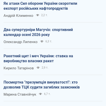
Як атаки Сил оборони України скоротили
експорт російських нафтопродуктів
Андрій Клименко
2,2 т.
Два супертурніри Магучіх: спортивний
календар осені 2026 року
Олександр Липенко
6,3 т.
Ракетний щит і меч України: ставка на
виробництво власних ракет
Кирило Татарінов
2,9 т.
Посмертна "презумпція винуватості": хто
дозволив ТЦК судити загиблих захисників
Марина Ставнійчук
6,7 т.