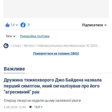
14
0
Підписатися
Теги
Редакційна політика
Спорт
Футбол
Найсексуальніша вболівальниця ЧС-2022...
Повернутися на головну OBOZ
Важливе
Дружина тяжкохворого Джо Байдена назвала
перший симптом, який сигналізував про його
"агресивний" рак
Спершу лікарі не надали цьому належної уваги
16,0 т.
6.08.2026 12:46