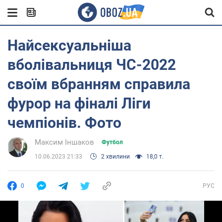
Найсексуальніша
вболівальниця ЧС-2022
своїм вбранням справила
фурор на фіналі Ліги
чемпіонів. Фото
Максим Іншаков
Футбол
10.06.2023 21:33
2 хвилини
18,0 т.
0
РУС