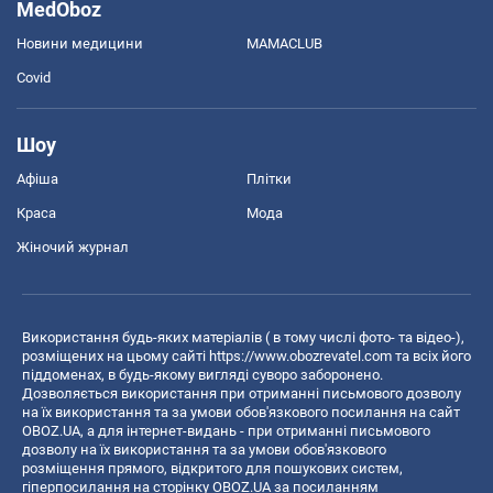
MedOboz
Новини медицини
MAMACLUB
Covid
Шоу
Афіша
Плітки
Краса
Мода
Жіночий журнал
Використання будь-яких матеріалів ( в тому числі фото- та відео-),
розміщених на цьому сайті
https://www.obozrevatel.com
та всіх його
піддоменах, в будь-якому вигляді суворо заборонено.
Дозволяється використання при отриманні письмового дозволу
на їх використання та за умови обов'язкового посилання на сайт
OBOZ.UA, а для інтернет-видань - при отриманні письмового
дозволу на їх використання та за умови обов'язкового
розміщення прямого, відкритого для пошукових систем,
гіперпосилання на сторінку OBOZ.UA за посиланням