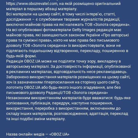
https://www.obozrevatel.com
, на якій розміщено оригінальний
матеріал в першому абзаці матеріалу.
Всі матеріали на цьому сайті, в тому числі інтерв’ю, статті,
дослідження – є службовими творами журналістів редакції,
виключні майнові права на які належать ТОВ «Золота середина».
На всі опубліковані фотоматеріали Getty Images редакція має
майнові права, які захищаються законом України «Про авторські
права та суміжні права», ніхто не має права без письмового
дозволу ТОВ «Золота середина» їх використовувати, вони не
підлягають подальшому відтворенню, перекладу, поширенню в
будь-якій формі.
Редакція OBOZ.UA може не поділяти точку зору, викладену в
авторському матеріалі. За достовірність інформації, опублікованої
в рекламних матеріалах, відповідальність несе рекламодавець.
Заборонено використання матеріалів розміщених на цьому сайті,
хоч із зазначенням гіперпосилання на сторінку цього сайту,
логотипу OBOZ.UA або будь-якого іншого згадування, але без
письмового дозволу Редакції/ТОВ «Золота середина»
Незаконним використанням матеріалів буде вважатися: будь-яке
копiювання, публiкацiя, передрук, наступне поширення,
використання, переробка з використанням, включенням до
складу інших матеріалів, розповсюдження, адаптація, переклад
та інші подібні зміни матеріалу.
Назва онлайн медіа — «OBOZ.UA»