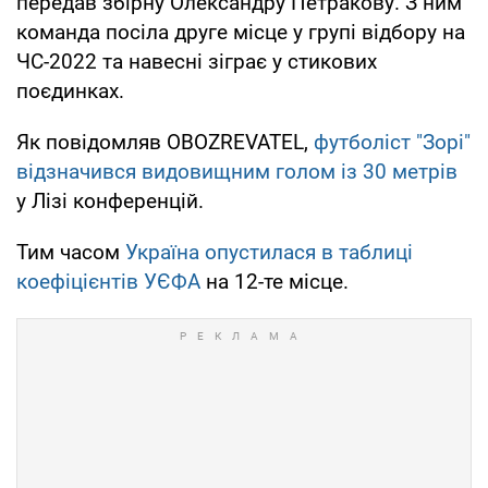
передав збірну Олександру Петракову. З ним
команда посіла друге місце у групі відбору на
ЧС-2022 та навесні зіграє у стикових
поєдинках.
Як повідомляв OBOZREVATEL,
футболіст "Зорі"
відзначився видовищним голом із 30 метрів
у Лізі конференцій.
Тим часом
Україна опустилася в таблиці
коефіцієнтів УЄФА
на 12-те місце.