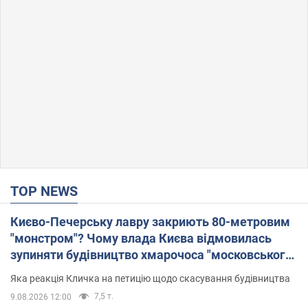
TOP NEWS
Києво-Печерську лавру закриють 80-метровим
"монстром"? Чому влада Києва відмовилась
зупиняти будівництво хмарочоса "московського
вірянина"
Яка реакція Кличка на петицію щодо скасування будівництва
7,5 т.
9.08.2026 12:00