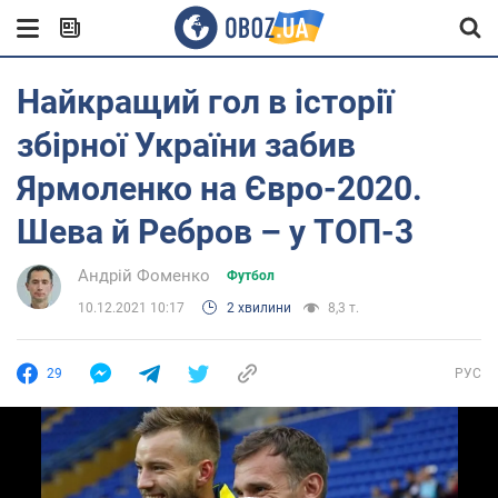
Найкращий гол в історії
збірної України забив
Ярмоленко на Євро-2020.
Шева й Ребров – у ТОП-3
Андрій Фоменко
Футбол
10.12.2021 10:17
2 хвилини
8,3 т.
29
РУС