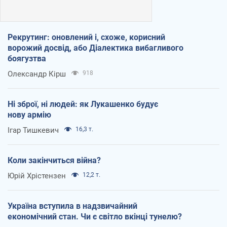
Рекрутинг: оновлений і, схоже, корисний
ворожий досвід, або Діалектика вибагливого
боягузтва
Олександр Кірш
918
Ні зброї, ні людей: як Лукашенко будує
нову армію
Ігар Тишкевич
16,3 т.
Коли закінчиться війна?
Юрій Хрістензен
12,2 т.
Україна вступила в надзвичайний
економічний стан. Чи є світло вкінці тунелю?