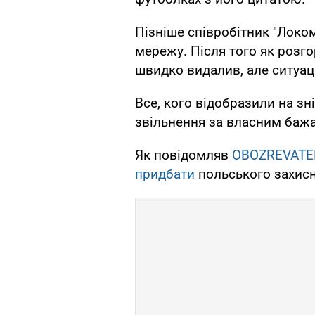
Пізніше співробітник "Локо
мережу. Після того як розг
швидко видалив, але ситуац
Все, кого відобразили на зн
звільнення за власним баж
Як повідомляв
OBOZREVATE
придбати
польського захис