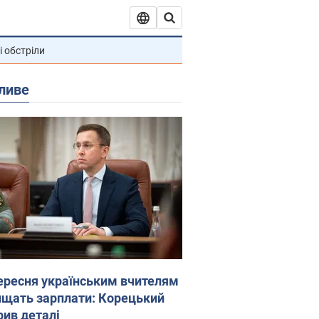
і обстріли
ливе
вересня українським вчителям
ищать зарплати: Корецький
рив деталі