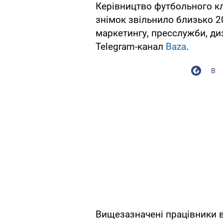
Керівництво футбольного кл
знімок звільнило близько 20
маркетингу, пресслужби, ди
Telegram-канал
Baza
.
В
Вищезазначені працівники в