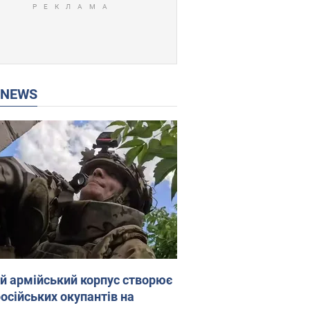
P NEWS
ій армійський корпус створює
російських окупантів на