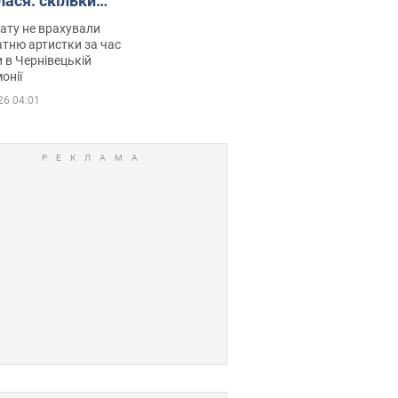
лася: скільки
мувала співачка
ату не врахували
тню артистки за час
 в Чернівецькій
онії
26 04:01