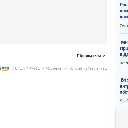
Рос
поз
нас
тем
Серг
"Ми
гір
під
Підписатися
рак
Серг
Спорт
Футбол
Московський "Локомотив" звільнив...
"Ва
вит
обс
вря
Укра
офі