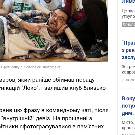
Лима
диск
Це зар
угруп
Cпецп
"Пра
з ра
засл
анон
Зокрем
кадров
аров, який раніше обіймав посаду
7.08.20
нікацій "Локо", і залишив клуб близько
В ок
поту
овив цю фразу в командному чаті, після
дим. 
"внутрішній" девіз. На прощанні з
Місто,
ітники сфотографувалися в пам'ятних
дронів