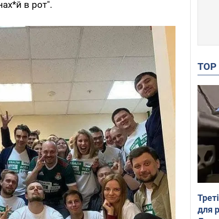
ах*й в рот".
TO
Трет
для 