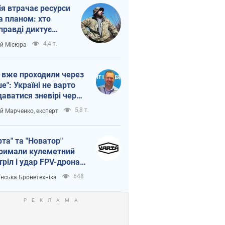
ія втрачає ресурси
а планом: хто
правді диктує
п війни
4,4 т.
ій Місюра
 вже проходили через
ше": Україні не варто
даватися зневірі через
етний терор
5,8 т.
ій Марченко, експерт
рта" та "Новатор"
римали кулеметний
тріл і удар FPV-дрона,
тувавши життя
648
їнська Бронетехніка
церу ЗСУ