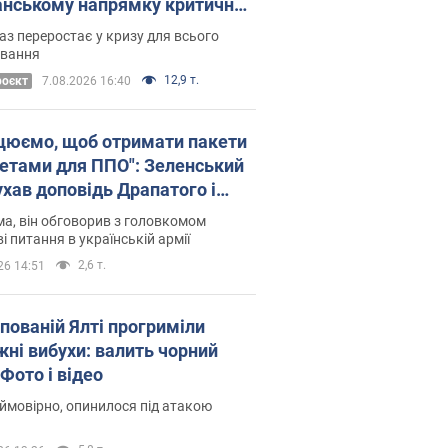
нському напрямку критичний
омфорт: як це вдалося
аз переростає у кризу для всього
овання
12,9 т.
роєкт
7.08.2026 16:40
цюємо, щоб отримати пакети
кетами для ППО": Зеленський
ухав доповідь Драпатого і
сував нові кроки
а, він обговорив з головкомом
і питання в українській армії
2,6 т.
26 14:51
упованій Ялті прогриміли
жні вибухи: валить чорний
Фото і відео
 ймовірно, опинилося під атакою