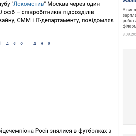
жалі
убу "
Локомотив
" Москва через один
отри
У випл
 осіб – співробітників підрозділів
зарпла
зайну, CMM і IT-департаменту, повідомляє
роботи
філарм
8.08.20
ідео дня
іцечемпіона Росії знялися в футболках з