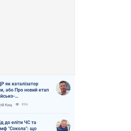
Р як каталізатор
ни, або Про новий етап
ійсько-
нічнокорейського
894
сій Кущ
зу
ід до еліти ЧС та
умф "Сокола": що