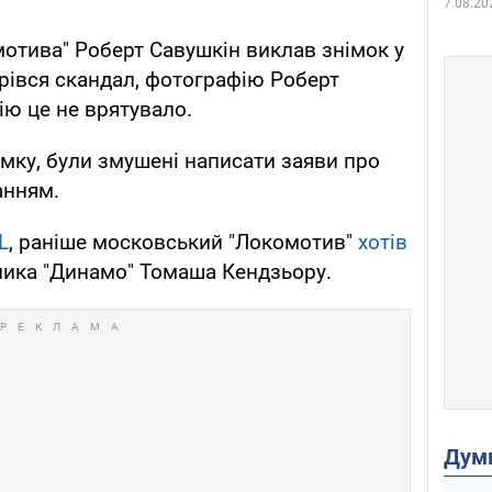
7.08.20
мотива" Роберт Савушкін виклав знімок у
орівся скандал, фотографію Роберт
ію це не врятувало.
імку, були змушені написати заяви про
анням.
L
, раніше московський "Локомотив"
хотів
ника "Динамо" Томаша Кендзьору.
Дум