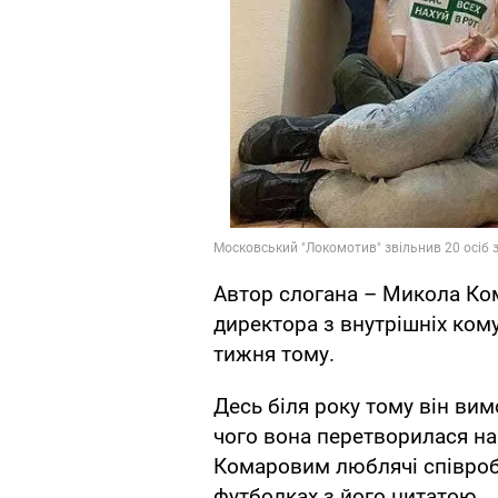
Автор слогана – Микола Ком
директора з внутрішніх кому
тижня тому.
Десь бiля року тому він вим
чого вона перетворилася на 
Комаровим люблячі співроб
футболках з його цитатою.