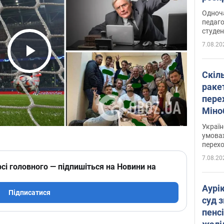
Одноч
педаго
студен
7.08.20
Play Video
Скіл
раке
перех
Міно
цифр
Украї
умовах
перех
7.08.20
сі головного — підпишіться на Новини на
Аурі
Підписатися
суд 
пенсі