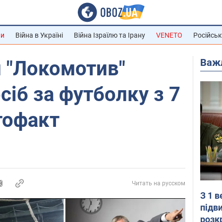
ни
Війна в Україні
Війна Ізраїлю та Ірану
VENETO
Російськ
Важ
 "Локомотив"
сіб за футболку з 7
тофакт
Читать на русском
З 1 
підв
розк