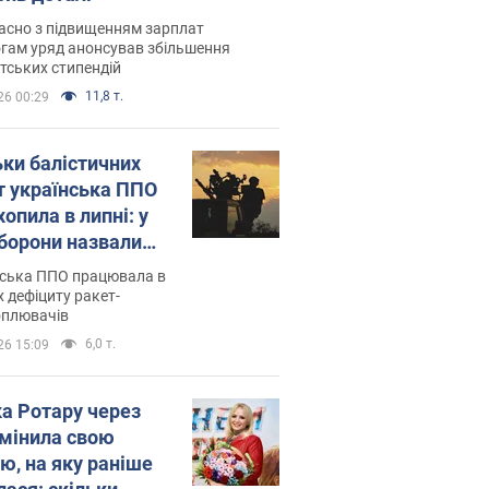
асно з підвищенням зарплат
гам уряд анонсував збільшення
тських стипендій
11,8 т.
26 00:29
ьки балістичних
т українська ППО
опила в липні: у
борони назвали
у
нська ППО працювала в
 дефіциту ракет-
оплювачів
6,0 т.
26 15:09
ка Ротару через
змінила свою
ю, на яку раніше