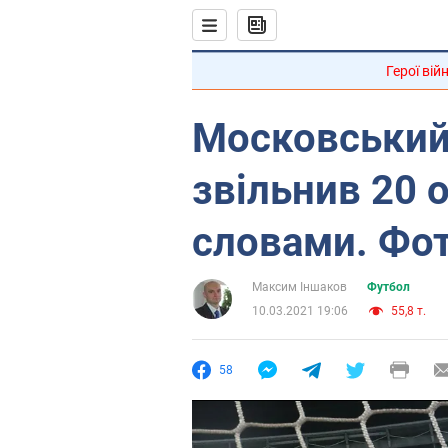
Герої вій
Московський
звільнив 20 о
словами. Фо
Максим Іншаков
Футбол
10.03.2021 19:06
55,8 т.
58