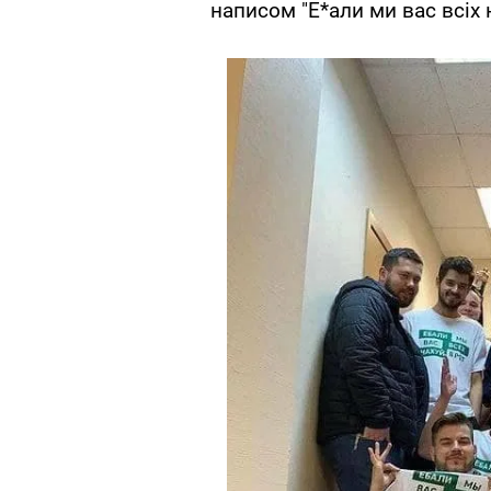
написом "Е*али ми вас всіх н