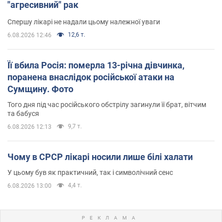
"агресивний" рак
Спершу лікарі не надали цьому належної уваги
12,6 т.
6.08.2026 12:46
Її вбила Росія: померла 13-річна дівчинка,
поранена внаслідок російської атаки на
Сумщину. Фото
Того дня під час російського обстрілу загинули її брат, вітчим
та бабуся
9,7 т.
6.08.2026 12:13
Чому в СРСР лікарі носили лише білі халати
У цьому був як практичний, так і символічний сенс
4,4 т.
6.08.2026 13:00