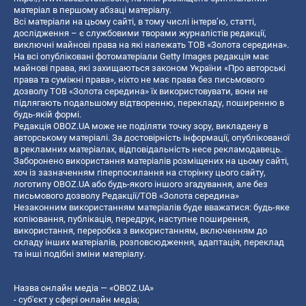
матеріал в першому абзаці матеріалу.
Всі матеріали на цьому сайті, в тому числі інтерв’ю, статті,
дослідження – є службовими творами журналістів редакції,
виключні майнові права на які належать ТОВ «Золота середина».
На всі опубліковані фотоматеріали Getty Images редакція має
майнові права, які захищаються законом України «Про авторські
права та суміжні права», ніхто не має права без письмового
дозволу ТОВ «Золота середина» їх використовувати, вони не
підлягають подальшому відтворенню, перекладу, поширенню в
будь-якій формі.
Редакція OBOZ.UA може не поділяти точку зору, викладену в
авторському матеріалі. За достовірність інформації, опублікованої
в рекламних матеріалах, відповідальність несе рекламодавець.
Заборонено використання матеріалів розміщених на цьому сайті,
хоч із зазначенням гіперпосилання на сторінку цього сайту,
логотипу OBOZ.UA або будь-якого іншого згадування, але без
письмового дозволу Редакції/ТОВ «Золота середина»
Незаконним використанням матеріалів буде вважатися: будь-яке
копiювання, публiкацiя, передрук, наступне поширення,
використання, переробка з використанням, включенням до
складу інших матеріалів, розповсюдження, адаптація, переклад
та інші подібні зміни матеріалу.
Назва онлайн медіа — «OBOZ.UA»
- суб'єкт у сфері онлайн медіа;