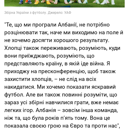
"Те, що ми програли Албанії, не потрібно
розцінювати так, наче ми виходимо на поле й
не хочемо досягти хорошого результату.
Хлопці також переживають, розуміють, куди
вони приїжджають, розуміють, що
представляють країну, в якій іде війна. Я
приходжу на пресконференцію, щоб також
захистити хлопців, – не слід на всіх
накидатися. Ми хочемо показати яскравий
футбол. Але ви також повинні розуміти, що
зараз усі збірні навчилися грати, вже немає
легких ігор. Албанія – зовсім інша команда,
ніж та, що була років п’ять тому. Вона це
показала своєю грою на Євро та проти нас",