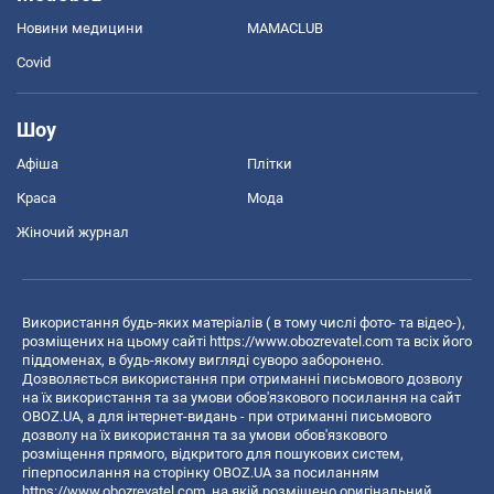
Новини медицини
MAMACLUB
Covid
Шоу
Афіша
Плітки
Краса
Мода
Жіночий журнал
Використання будь-яких матеріалів ( в тому числі фото- та відео-),
розміщених на цьому сайті
https://www.obozrevatel.com
та всіх його
піддоменах, в будь-якому вигляді суворо заборонено.
Дозволяється використання при отриманні письмового дозволу
на їх використання та за умови обов'язкового посилання на сайт
OBOZ.UA, а для інтернет-видань - при отриманні письмового
дозволу на їх використання та за умови обов'язкового
розміщення прямого, відкритого для пошукових систем,
гіперпосилання на сторінку OBOZ.UA за посиланням
https://www.obozrevatel.com
, на якій розміщено оригінальний