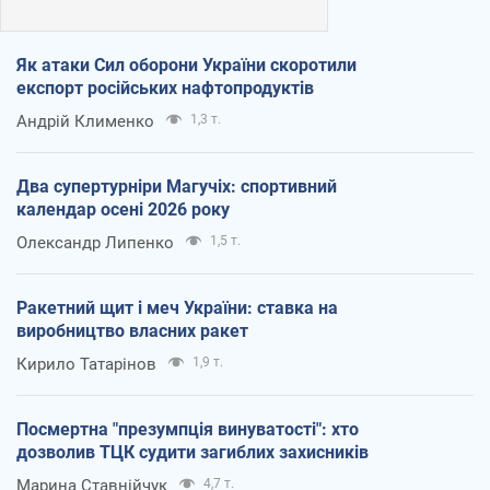
Як атаки Сил оборони України скоротили
експорт російських нафтопродуктів
Андрій Клименко
1,3 т.
Два супертурніри Магучіх: спортивний
календар осені 2026 року
Олександр Липенко
1,5 т.
Ракетний щит і меч України: ставка на
виробництво власних ракет
Кирило Татарінов
1,9 т.
Посмертна "презумпція винуватості": хто
дозволив ТЦК судити загиблих захисників
Марина Ставнійчук
4,7 т.