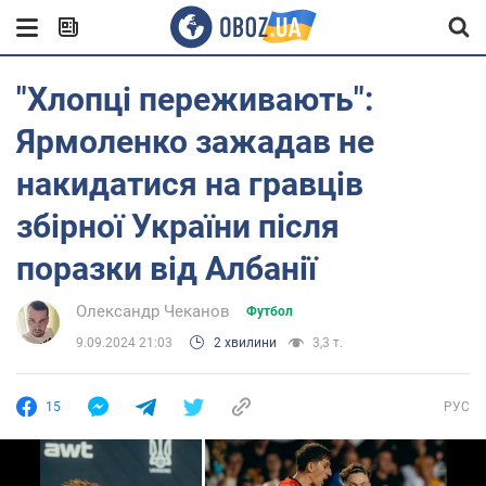
"Хлопці переживають":
Ярмоленко зажадав не
накидатися на гравців
збірної України після
поразки від Албанії
Олександр Чеканов
Футбол
9.09.2024 21:03
2 хвилини
3,3 т.
15
РУС