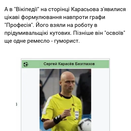
А в "Вікіпедії" на сторінці Карасьова з'явилися
цікаві формулювання навпроти графи
"Професія". Його взяли на роботу в
прідумивальщікі кутових. Пізніше він "освоїв"
ще одне ремесло - гуморист.