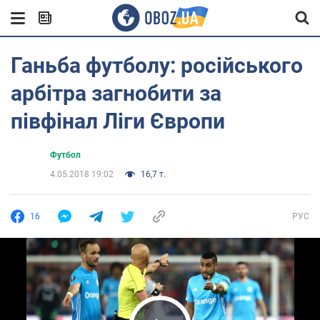
Ганьба футболу: російського
арбітра загнобити за
півфінал Ліги Європи
Футбол
4.05.2018 19:02
16,7 т.
16
РУС