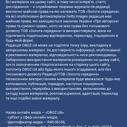
Всі матеріали на цьому сайті, в тому числі інтерв’ю, статті,
дослідження – є службовими творами журналістів редакції,
виключні майнові права на які належать ТОВ «Золота середина».
На всі опубліковані фотоматеріали Getty Images редакція має
майнові права, які захищаються законом України «Про авторські
права та суміжні права», ніхто не має права без письмового
дозволу ТОВ «Золота середина» їх використовувати, вони не
підлягають подальшому відтворенню, перекладу, поширенню в
будь-якій формі.
Редакція OBOZ.UA може не поділяти точку зору, викладену в
авторському матеріалі. За достовірність інформації, опублікованої
в рекламних матеріалах, відповідальність несе рекламодавець.
Заборонено використання матеріалів розміщених на цьому сайті,
хоч із зазначенням гіперпосилання на сторінку цього сайту,
логотипу OBOZ.UA або будь-якого іншого згадування, але без
письмового дозволу Редакції/ТОВ «Золота середина»
Незаконним використанням матеріалів буде вважатися: будь-яке
копiювання, публiкацiя, передрук, наступне поширення,
використання, переробка з використанням, включенням до
складу інших матеріалів, розповсюдження, адаптація, переклад
та інші подібні зміни матеріалу.
Назва онлайн медіа — «OBOZ.UA»
- суб'єкт у сфері онлайн медіа;
- ідентифікатор медіа — R40-06156;
- поштова адреса — вул. Деревообробна, буд. 7, м. Київ, 01013;