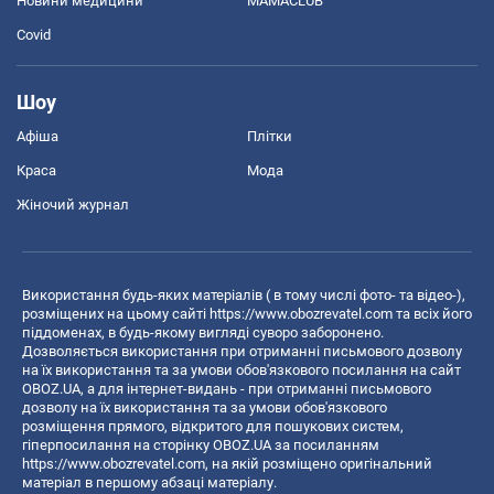
Новини медицини
MAMACLUB
Covid
Шоу
Афіша
Плітки
Краса
Мода
Жіночий журнал
Використання будь-яких матеріалів ( в тому числі фото- та відео-),
розміщених на цьому сайті
https://www.obozrevatel.com
та всіх його
піддоменах, в будь-якому вигляді суворо заборонено.
Дозволяється використання при отриманні письмового дозволу
на їх використання та за умови обов'язкового посилання на сайт
OBOZ.UA, а для інтернет-видань - при отриманні письмового
дозволу на їх використання та за умови обов'язкового
розміщення прямого, відкритого для пошукових систем,
гіперпосилання на сторінку OBOZ.UA за посиланням
https://www.obozrevatel.com
, на якій розміщено оригінальний
матеріал в першому абзаці матеріалу.