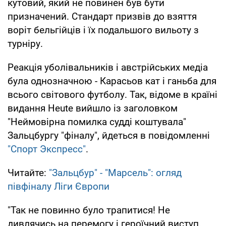
кутовий, який не повинен був бути
призначений. Стандарт призвів до взяття
воріт бельгійців і їх подальшого вильоту з
турніру.
Реакція уболівальників і австрійських медіа
була однозначною - Карасьов кат і ганьба для
всього світового футболу. Так, відоме в країні
видання Heute вийшло із заголовком
"Неймовірна помилка судді коштувала"
Зальцбургу "фіналу", йдеться в повідомленні
"Спорт Экспресс"
.
Читайте:
"Зальцбур" - "Марсель": огляд
півфіналу Ліги Європи
"Так не повинно було трапитися! Не
дивлячись на перемогу і героїчний виступ,