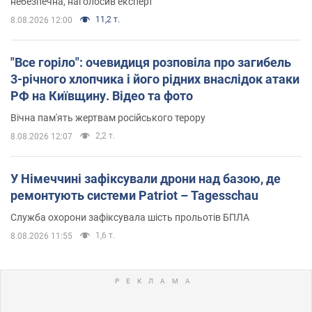
небезпечна, наголосив експерт
11,2 т.
8.08.2026 12:00
"Все горіло": очевидиця розповіла про загибель
3-річного хлопчика і його рідних внаслідок атаки
РФ на Київщину. Відео та фото
Вічна пам'ять жертвам російського терору
2,2 т.
8.08.2026 12:07
У Німеччині зафіксували дрони над базою, де
ремонтують системи Patriot – Tagesschau
Служба охорони зафіксувала шість прольотів БПЛА
1,6 т.
8.08.2026 11:55