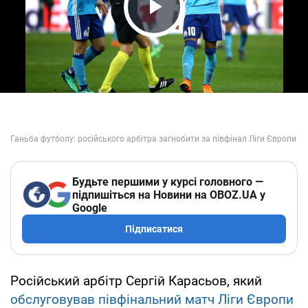
Play Video
Будьте першими у курсі головного —
підпишіться на Новини на OBOZ.UA у
Google
Підписатися
Російський арбітр Сергій Карасьов, який
обслуговував півфінальний матч Ліги Європи