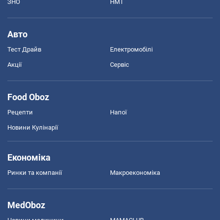
ЗНО
НМТ
Авто
Тест Драйв
Електромобілі
Акції
Сервіс
Food Oboz
Рецепти
Напої
Новини Кулінарії
Економіка
Ринки та компанії
Макроекономіка
MedOboz