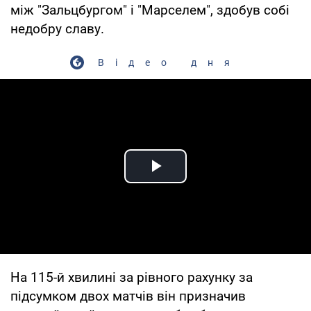
між "Зальцбургом" і "Марселем", здобув собі
недобру славу.
Відео дня
Play Video
На 115-й хвилині за рівного рахунку за
підсумком двох матчів він призначив