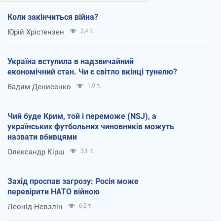
Коли закінчиться війна?
Юрій Хрістензен
2,4 т.
Україна вступила в надзвичайний
економічний стан. Чи є світло вкінці тунелю?
Вадим Денисенко
1,9 т.
Чий буде Крим, той і переможе (NSJ), а
українських футбольних чиновників можуть
назвати вбивцями
Олександр Кірш
3,1 т.
Захід проспав загрозу: Росія може
перевірити НАТО війною
Леонід Невзлін
6,2 т.