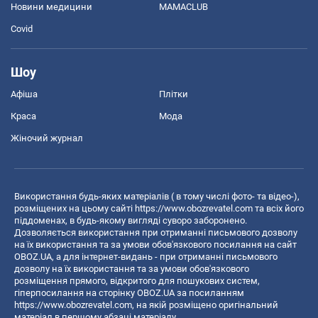
Новини медицини
MAMACLUB
Covid
Шоу
Афіша
Плітки
Краса
Мода
Жіночий журнал
Використання будь-яких матеріалів ( в тому числі фото- та відео-),
розміщених на цьому сайті
https://www.obozrevatel.com
та всіх його
піддоменах, в будь-якому вигляді суворо заборонено.
Дозволяється використання при отриманні письмового дозволу
на їх використання та за умови обов'язкового посилання на сайт
OBOZ.UA, а для інтернет-видань - при отриманні письмового
дозволу на їх використання та за умови обов'язкового
розміщення прямого, відкритого для пошукових систем,
гіперпосилання на сторінку OBOZ.UA за посиланням
https://www.obozrevatel.com
, на якій розміщено оригінальний
матеріал в першому абзаці матеріалу.