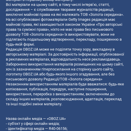
Всі матеріали на цьому сайті, в тому числі інтерв’ю, статті,
дослідження – є службовими творами журналістів редакції,
виключні майнові права на які належать ТОВ «Золота середина».
На всі опубліковані фотоматеріали Getty Images редакція має
майнові права, які захищаються законом України «Про авторські
права та суміжні права», ніхто не має права без письмового
дозволу ТОВ «Золота середина» їх використовувати, вони не
підлягають подальшому відтворенню, перекладу, поширенню в
будь-якій формі.
Редакція OBOZ.UA може не поділяти точку зору, викладену в
авторському матеріалі. За достовірність інформації, опублікованої
в рекламних матеріалах, відповідальність несе рекламодавець.
Заборонено використання матеріалів розміщених на цьому сайті,
хоч із зазначенням гіперпосилання на сторінку цього сайту,
логотипу OBOZ.UA або будь-якого іншого згадування, але без
письмового дозволу Редакції/ТОВ «Золота середина»
Незаконним використанням матеріалів буде вважатися: будь-яке
копiювання, публiкацiя, передрук, наступне поширення,
використання, переробка з використанням, включенням до
складу інших матеріалів, розповсюдження, адаптація, переклад
та інші подібні зміни матеріалу.
Назва онлайн медіа — «OBOZ.UA»
- суб'єкт у сфері онлайн медіа;
- ідентифікатор медіа — R40-06156;