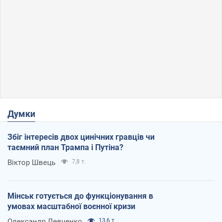
Думки
Збіг інтересів двох цинічних гравців чи
таємний план Трампа і Путіна?
Віктор Швець
7,8 т.
Мінськ готується до функціонування в
умовах масштабної воєнної кризи
Олександр Левченко
13,6 т.