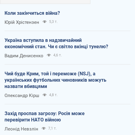
Коли закінчиться війна?
Юрій Хрістензен
5,3 т.
Україна вступила в надзвичайний
економічний стан. Чи є світло вкінці тунелю?
Вадим Денисенко
4,6 т.
Чий буде Крим, той і переможе (NSJ), а
українських футбольних чиновників можуть
назвати вбивцями
Олександр Кірш
4,8 т.
Захід проспав загрозу: Росія може
перевірити НАТО війною
Леонід Невзлін
7,1 т.