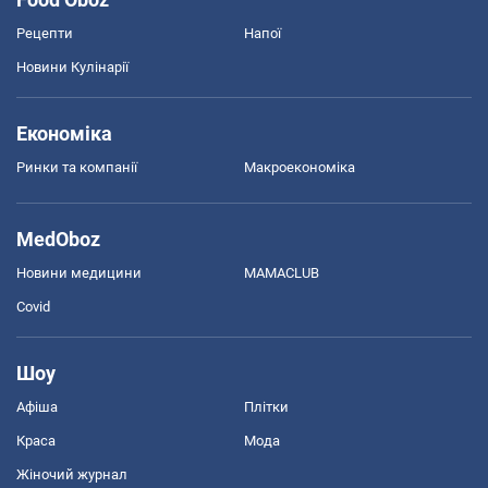
Рецепти
Напої
Новини Кулінарії
Економіка
Ринки та компанії
Макроекономіка
MedOboz
Новини медицини
MAMACLUB
Covid
Шоу
Афіша
Плітки
Краса
Мода
Жіночий журнал