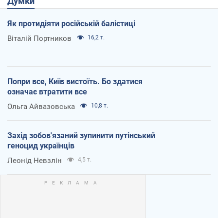
Думки
Як протидіяти російській балістиці
Віталій Портников
16,2 т.
Попри все, Київ вистоїть. Бо здатися
означає втратити все
Ольга Айвазовська
10,8 т.
Захід зобов'язаний зупинити путінський
геноцид українців
Леонід Невзлін
4,5 т.