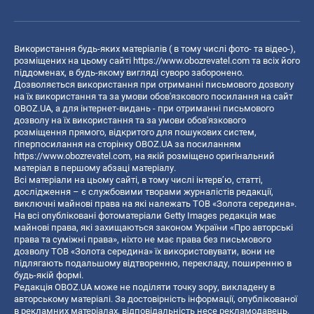
Використання будь-яких матеріалів ( в тому числі фото- та відео-),
розміщених на цьому сайті
https://www.obozrevatel.com
та всіх його
піддоменах, в будь-якому вигляді суворо заборонено.
Дозволяється використання при отриманні письмового дозволу
на їх використання та за умови обов'язкового посилання на сайт
OBOZ.UA, а для інтернет-видань - при отриманні письмового
дозволу на їх використання та за умови обов'язкового
розміщення прямого, відкритого для пошукових систем,
гіперпосилання на сторінку OBOZ.UA за посиланням
https://www.obozrevatel.com
, на якій розміщено оригінальний
матеріал в першому абзаці матеріалу.
Всі матеріали на цьому сайті, в тому числі інтерв’ю, статті,
дослідження – є службовими творами журналістів редакції,
виключні майнові права на які належать ТОВ «Золота середина».
На всі опубліковані фотоматеріали Getty Images редакція має
майнові права, які захищаються законом України «Про авторські
права та суміжні права», ніхто не має права без письмового
дозволу ТОВ «Золота середина» їх використовувати, вони не
підлягають подальшому відтворенню, перекладу, поширенню в
будь-якій формі.
Редакція OBOZ.UA може не поділяти точку зору, викладену в
авторському матеріалі. За достовірність інформації, опублікованої
в рекламних матеріалах, відповідальність несе рекламодавець.