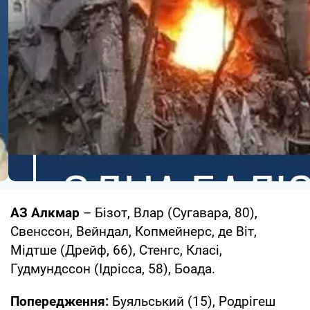
АЗ Алкмар
– Бізот, Влар (Сугавара, 80),
Свенссон, Вейндал, Копмейнерс, де Віт,
Мідтше (Дрейф, 66), Стенгс, Класі,
Гудмундссон (Ідрісса, 58), Боада.
Попередження:
Буяльський (15), Родрігеш