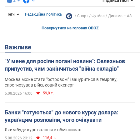
2
4
Підписатися
Теги
Редакційна політика
Спорт
Футбол
Динамо – АЗ:...
Повернутися на головну OBOZ
Важливе
"У мене для росіян погані новини": Селезньов
припустив, чим закінчиться "війна складів"
Москва може стати "островом" і зануритися в темряву,
спрогнозував військовий експерт
59,8 т.
5.08.2026 16:00
Банки "готуються" до нового курсу долара:
українцям розповіли, чого очікувати
Яким буде курс валюти в обмінниках
116,4 т.
5.08.2026 23:12