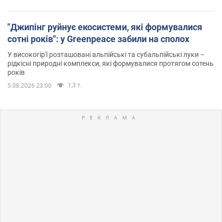
"Джипінг руйнує екосистеми, які формувалися
сотні років": у Greenpeace забили на сполох
У високогір'ї розташовані альпійські та субальпійські луки –
рідкісні природні комплекси, які формувалися протягом сотень
років
1,3 т.
5.08.2026 23:00