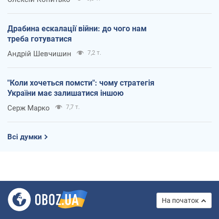
Драбина ескалації війни: до чого нам
треба готуватися
Андрій Шевчишин
7,2 т.
"Коли хочеться помсти": чому стратегія
України має залишатися іншою
Серж Марко
7,7 т.
Всі думки
На початок