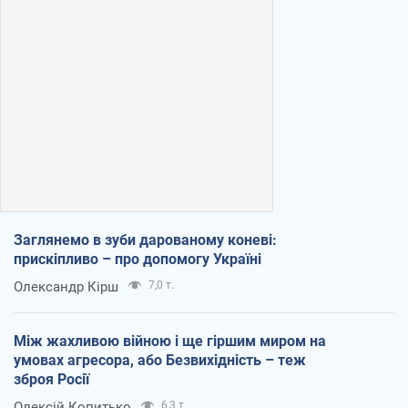
Заглянемо в зуби дарованому коневі:
прискіпливо – про допомогу Україні
Олександр Кірш
7,0 т.
Між жахливою війною і ще гіршим миром на
умовах агресора, або Безвихідність – теж
зброя Росії
Олексій Копитько
6,3 т.