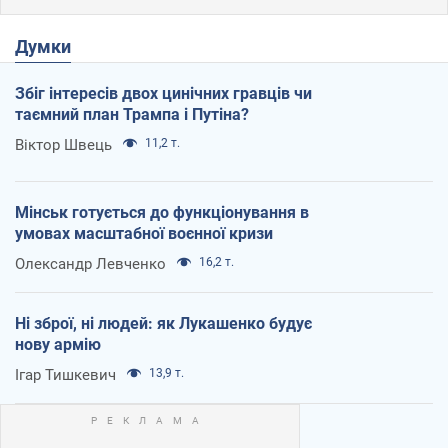
Думки
Збіг інтересів двох цинічних гравців чи
таємний план Трампа і Путіна?
Віктор Швець
11,2 т.
Мінськ готується до функціонування в
умовах масштабної воєнної кризи
Олександр Левченко
16,2 т.
Ні зброї, ні людей: як Лукашенко будує
нову армію
Ігар Тишкевич
13,9 т.