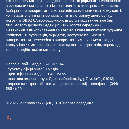
авторському матеріалі. За достовірність інформації, опублікованої
в рекламних матеріалах, відповідальність несе рекламодавець.
Заборонено використання матеріалів розміщених на цьому сайті,
хоч із зазначенням гіперпосилання на сторінку цього сайту,
логотипу OBOZ.UA або будь-якого іншого згадування, але без
письмового дозволу Редакції/ТОВ «Золота середина»
Незаконним використанням матеріалів буде вважатися: будь-яке
копiювання, публiкацiя, передрук, наступне поширення,
використання, переробка з використанням, включенням до
складу інших матеріалів, розповсюдження, адаптація, переклад
та інші подібні зміни матеріалу.
Назва онлайн медіа — «OBOZ.UA»
- суб'єкт у сфері онлайн медіа;
- ідентифікатор медіа — R40-06156;
- поштова адреса — вул. Деревообробна, буд. 7, м. Київ, 01013;
- адреса електронної пошти —
[email protected]
; - телефон — (044)
585 46 20
© 2026 Всі права захищені, ТОВ "Золота середина".