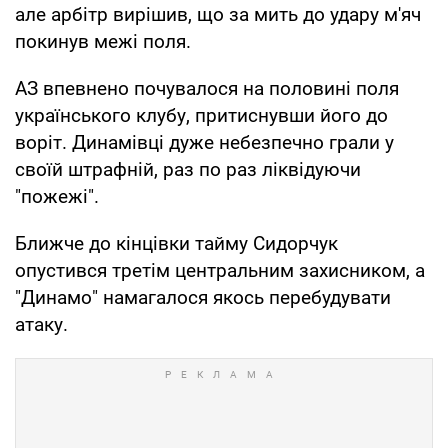
але арбітр вирішив, що за мить до удару м'яч
покинув межі поля.
АЗ впевнено почувалося на половині поля
українського клубу, притиснувши його до
воріт. Динамівці дуже небезпечно грали у
своїй штрафній, раз по раз лiквiдуючи
"пожежі".
Ближче до кінцівки тайму Сидорчук
опустився третім центральним захисником, а
"Динамо" намагалося якось перебудувати
атаку.