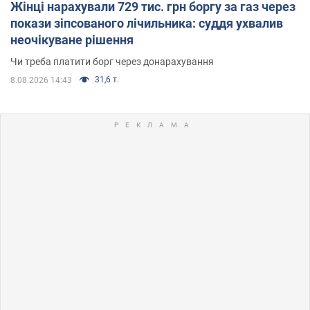
Жінці нарахували 729 тис. грн боргу за газ через
покази зіпсованого лічильника: суддя ухвалив
неочікуване рішення
Чи треба платити борг через донарахування
31,6 т.
8.08.2026 14:43