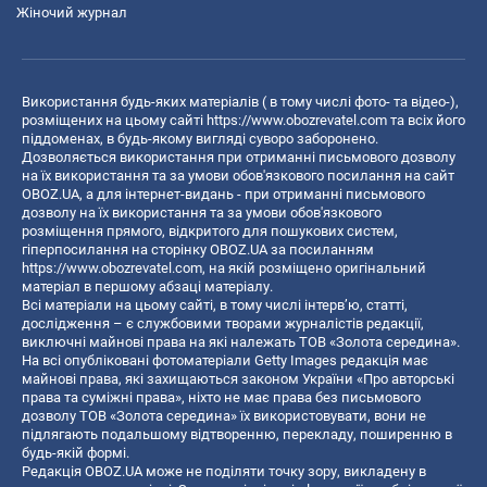
Жіночий журнал
Використання будь-яких матеріалів ( в тому числі фото- та відео-),
розміщених на цьому сайті
https://www.obozrevatel.com
та всіх його
піддоменах, в будь-якому вигляді суворо заборонено.
Дозволяється використання при отриманні письмового дозволу
на їх використання та за умови обов'язкового посилання на сайт
OBOZ.UA, а для інтернет-видань - при отриманні письмового
дозволу на їх використання та за умови обов'язкового
розміщення прямого, відкритого для пошукових систем,
гіперпосилання на сторінку OBOZ.UA за посиланням
https://www.obozrevatel.com
, на якій розміщено оригінальний
матеріал в першому абзаці матеріалу.
Всі матеріали на цьому сайті, в тому числі інтерв’ю, статті,
дослідження – є службовими творами журналістів редакції,
виключні майнові права на які належать ТОВ «Золота середина».
На всі опубліковані фотоматеріали Getty Images редакція має
майнові права, які захищаються законом України «Про авторські
права та суміжні права», ніхто не має права без письмового
дозволу ТОВ «Золота середина» їх використовувати, вони не
підлягають подальшому відтворенню, перекладу, поширенню в
будь-якій формі.
Редакція OBOZ.UA може не поділяти точку зору, викладену в