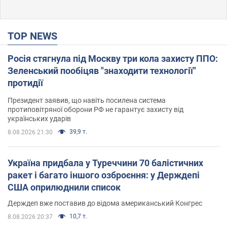
TOP NEWS
Росія стягнула під Москву три кола захисту ППО:
Зеленський пообіцяв "знаходити технології"
протидії
Президент заявив, що навіть посилена система
протиповітряної оборони РФ не гарантує захисту від
українських ударів
39,9 т.
8.08.2026 21:30
Україна придбала у Туреччини 70 балістичних
ракет і багато іншого озброєння: у Держдепі
США оприлюднили список
Держдеп вже поставив до відома американський Конгрес
10,7 т.
8.08.2026 20:37