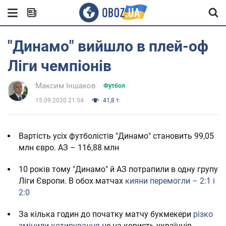
"Динамо" вийшло в плей-оф
Ліги чемпіонів
Максим Іншаков
Футбол
15.09.2020 21:54
41,8 т.
Вартість усіх футболістів "Динамо" становить 99,05
млн євро. АЗ – 116,88 млн
10 років тому "Динамо" й АЗ потрапили в одну групу
Ліги Європи. В обох матчах
кияни перемогли – 2:1 і
2:0
За кілька годин до початку матчу букмекери
різко
змінили котирування
не на користь українців