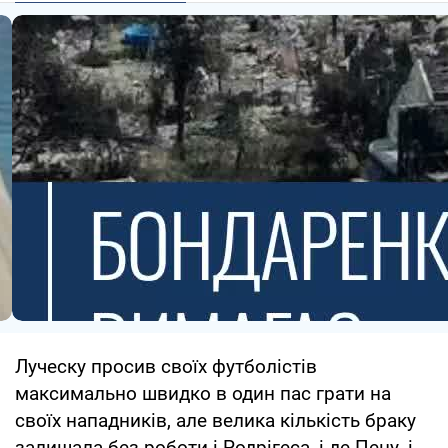
Луческу просив своїх футболістів
максимально швидко в один пас грати на
своїх нападників, але велика кількість браку
залишала без роботи і Родрігеса, і де Пену, і