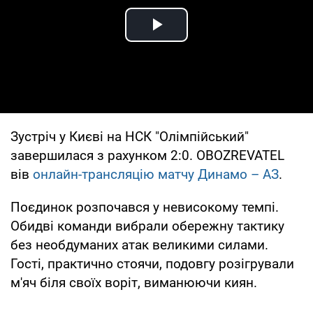
Play Video
Зустріч у Києві на НСК "Олімпійський"
завершилася з рахунком 2:0. OBOZREVATEL
вів
онлайн-трансляцію матчу Динамо – АЗ
.
Поєдинок розпочався у невисокому темпі.
Обидві команди вибрали обережну тактику
без необдуманих атак великими силами.
Гості, практично стоячи, подовгу розігрували
м'яч біля своїх воріт, виманюючи киян.