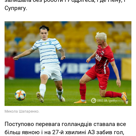
Супрягу.
Поступово перевага голландців ставала все
більш явною і на 27-й хвилині АЗ забив гол,