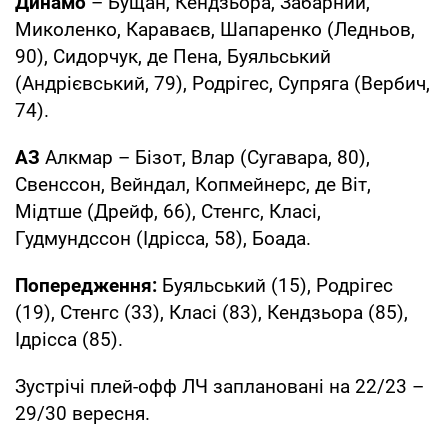
Динамо
– Бущан, Кендзьора, Забарний,
Миколенко, Караваєв, Шапаренко (Ледньов,
90), Сидорчук, де Пена, Буяльський
(Андрієвський, 79), Родрігес, Супряга (Вербич,
74).
АЗ
Алкмар – Бізот, Влар (Сугавара, 80),
Свенссон, Вейндал, Копмейнерс, де Віт,
Мідтше (Дрейф, 66), Стенгс, Класі,
Гудмундссон (Ідрісса, 58), Боада.
Попередження:
Буяльський (15), Родрігес
(19), Стенгс (33), Класі (83), Кендзьора (85),
Ідрісса (85).
Зустрічі плей-офф ЛЧ заплановані на 22/23 –
29/30 вересня.