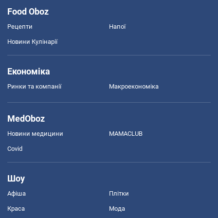
Food Oboz
Рецепти
Напої
Новини Кулінарії
Економіка
Ринки та компанії
Макроекономіка
MedOboz
Новини медицини
MAMACLUB
Covid
Шоу
Афіша
Плітки
Краса
Мода