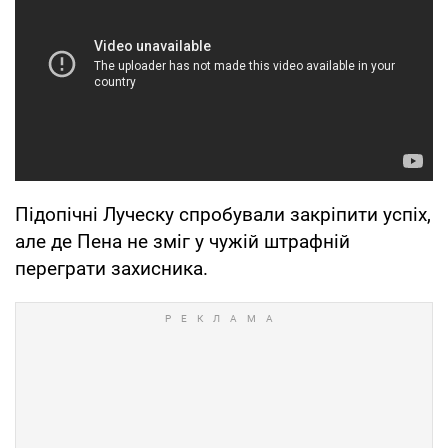
Підопічні Луческу спробували закріпити успіх,
але де Пена не зміг у чужій штрафній
переграти захисника.