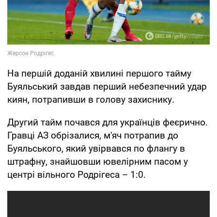
На першій доданій хвилині першого тайму
Буяльський завдав перший небезпечний удар
киян, потрапивши в голову захиснику.
Другий тайм почався для українців феєрично.
Гравці АЗ обрізалися, м'яч потрапив до
Буяльського, який увірвався по флангу в
штрафну, знайшовши ювелірним пасом у
центрі вільного Родрігеса – 1:0.