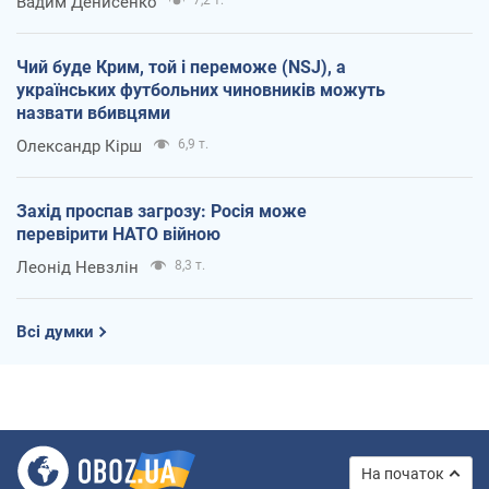
Вадим Денисенко
Чий буде Крим, той і переможе (NSJ), а
українських футбольних чиновників можуть
назвати вбивцями
Олександр Кірш
6,9 т.
Захід проспав загрозу: Росія може
перевірити НАТО війною
Леонід Невзлін
8,3 т.
Всі думки
На початок