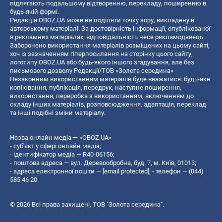
підлягають подальшому відтворенню, перекладу, поширенню в
будь-якій формі.
Редакція OBOZ.UA може не поділяти точку зору, викладену в
авторському матеріалі. За достовірність інформації, опублікованої
в рекламних матеріалах, відповідальність несе рекламодавець.
Заборонено використання матеріалів розміщених на цьому сайті,
хоч із зазначенням гіперпосилання на сторінку цього сайту,
логотипу OBOZ.UA або будь-якого іншого згадування, але без
письмового дозволу Редакції/ТОВ «Золота середина»
Незаконним використанням матеріалів буде вважатися: будь-яке
копiювання, публiкацiя, передрук, наступне поширення,
використання, переробка з використанням, включенням до
складу інших матеріалів, розповсюдження, адаптація, переклад
та інші подібні зміни матеріалу.
Назва онлайн медіа — «OBOZ.UA»
- суб'єкт у сфері онлайн медіа;
- ідентифікатор медіа — R40-06156;
- поштова адреса — вул. Деревообробна, буд. 7, м. Київ, 01013;
- адреса електронної пошти —
[email protected]
; - телефон — (044)
585 46 20
© 2026 Всі права захищені, ТОВ "Золота середина".