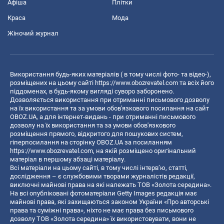
Афіша
Плітки
Краса
Мода
Жіночий журнал
Використання будь-яких матеріалів ( в тому числі фото- та відео-),
розміщених на цьому сайті
https://www.obozrevatel.com
та всіх його
піддоменах, в будь-якому вигляді суворо заборонено.
Дозволяється використання при отриманні письмового дозволу
на їх використання та за умови обов'язкового посилання на сайт
OBOZ.UA, а для інтернет-видань - при отриманні письмового
дозволу на їх використання та за умови обов'язкового
розміщення прямого, відкритого для пошукових систем,
гіперпосилання на сторінку OBOZ.UA за посиланням
https://www.obozrevatel.com
, на якій розміщено оригінальний
матеріал в першому абзаці матеріалу.
Всі матеріали на цьому сайті, в тому числі інтерв’ю, статті,
дослідження – є службовими творами журналістів редакції,
виключні майнові права на які належать ТОВ «Золота середина».
На всі опубліковані фотоматеріали Getty Images редакція має
майнові права, які захищаються законом України «Про авторські
права та суміжні права», ніхто не має права без письмового
дозволу ТОВ «Золота середина» їх використовувати, вони не