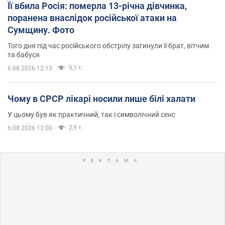
Її вбила Росія: померла 13-річна дівчинка,
поранена внаслідок російської атаки на
Сумщину. Фото
Того дня під час російського обстрілу загинули її брат, вітчим
та бабуся
9,1 т.
6.08.2026 12:13
Чому в СРСР лікарі носили лише білі халати
У цьому був як практичний, так і символічний сенс
2,9 т.
6.08.2026 13:00