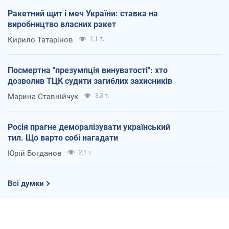
Ракетний щит і меч України: ставка на
виробництво власних ракет
Кирило Татарінов
1,1 т.
Посмертна "презумпція винуватості": хто
дозволив ТЦК судити загиблих захисників
Марина Ставнійчук
3,3 т.
Росія прагне деморалізувати український
тил. Що варто собі нагадати
Юрій Богданов
2,1 т.
Всі думки