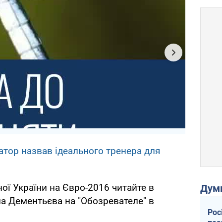
атор назвав ідеального тренера для
ої України на Євро-2016 читайте в
Дум
ла Дементьєва на "Обозревателе" в
Рос