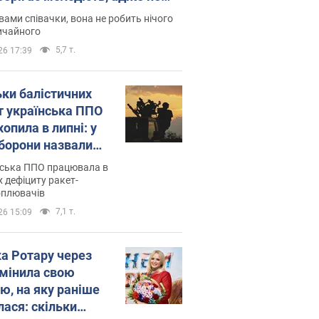
дітей
вами співачки, вона не робить нічого
ичайного
5,7 т.
26 17:39
ьки балістичних
т українська ППО
опила в липні: у
борони назвали
у
нська ППО працювала в
 дефіциту ракет-
оплювачів
7,1 т.
26 15:09
ка Ротару через
змінила свою
ю, на яку раніше
лася: скільки