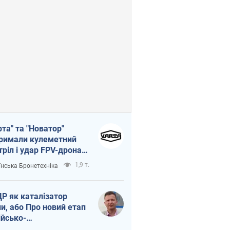
рта" та "Новатор"
римали кулеметний
тріл і удар FPV-дрона,
тувавши життя
1,9 т.
їнська Бронетехніка
церу ЗСУ
Р як каталізатор
ни, або Про новий етап
ійсько-
нічнокорейського