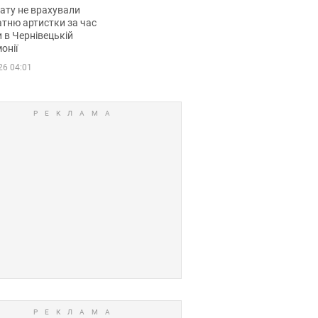
мувала співачка
ату не врахували
тню артистки за час
 в Чернівецькій
онії
26 04:01