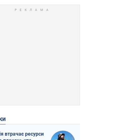
ки
ія втрачає ресурси