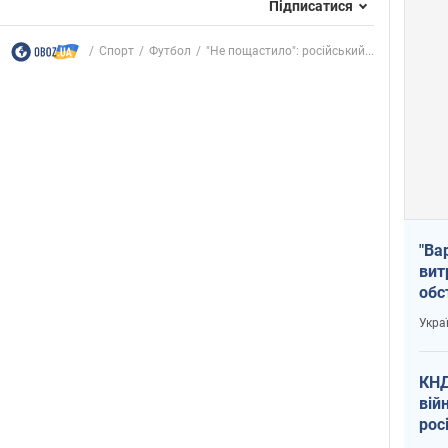
Підписатися
Спорт
Футбол
"Не пощастило": російський...
"Ва
вит
обс
вря
Укра
офі
КНД
вій
рос
пів