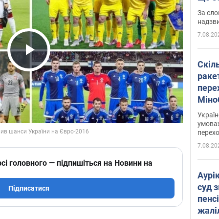
має 
За сло
надзв
7.08.20
Play Video
Скіл
раке
перех
Міно
цифр
Украї
умовах
перех
7.08.20
сі головного — підпишіться на Новини на
Аурі
суд 
Підписатися
пенсі
жалі