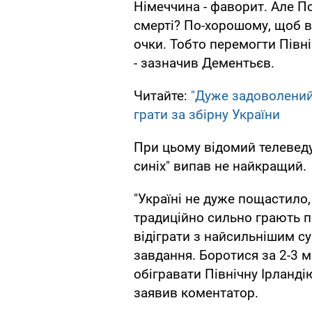
Німеччина - фаворит. Але Пол
смерті? По-хорошому, щоб ви
очки. Тобто перемогти Півні
- зазначив Дементьєв.
Читайте:
"Дуже задоволений
грати за збірну України
При цьому відомий телеведу
синіх" випав не найкращий.
"Україні не дуже пощастило
традиційно сильно грають пе
відіграти з найсильнішим с
завдання. Боротися за 2-3 
обігравати Північну Ірландію
заявив коментатор.