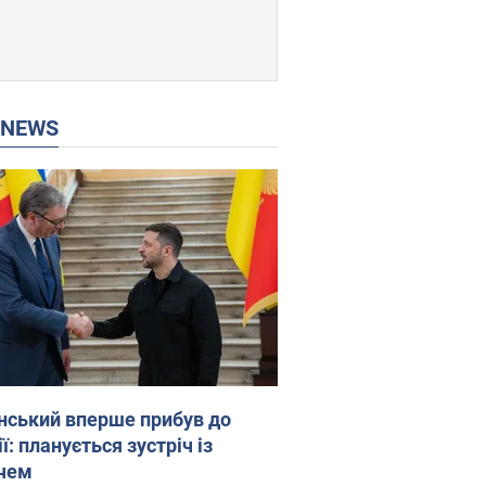
P NEWS
нський вперше прибув до
ї: планується зустріч із
чем