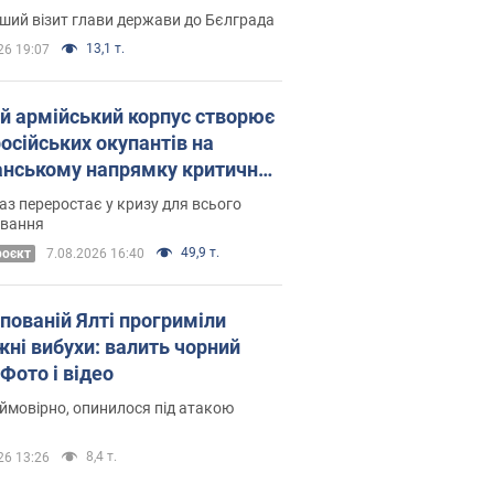
Це перший візит глави держави до Бєлграда
13,1 т.
26 19:07
ій армійський корпус створює
російських окупантів на
нському напрямку критичний
омфорт: як це вдалося
аз переростає у кризу для всього
овання
49,9 т.
роєкт
7.08.2026 16:40
упованій Ялті прогриміли
жні вибухи: валить чорний
Фото і відео
 ймовірно, опинилося під атакою
8,4 т.
26 13:26