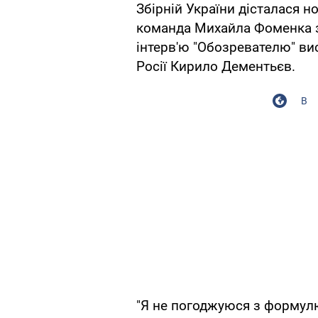
Збірній України дісталася н
команда Михайла Фоменка зо
інтерв'ю "Обозревателю" ви
Росії Кирило Дементьєв.
В
"Я не погоджуюся з формулюв