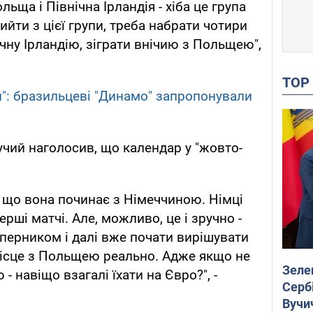
ьща і Північна Ірландія - хіба це група
йти з цієї групи, треба набрати чотири
чну Ірландію, зіграти внічию з Польщею",
TO
": бразильцеві "Динамо" запропонували
чий наголосив, що календар у "жовто-
, що вона починає з Німеччиною. Німці
рші матчі. Але, можливо, це і зручно -
уперником і далі вже почати вирішувати
місце з Польщею реально. Адже якщо не
Зеле
 - навіщо взагалі їхати на Євро?", -
Сербі
Вучи