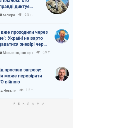
а планом: хто
правді диктує
п війни
6,5 т.
ій Місюра
 вже проходили через
ше": Україні не варто
даватися зневірі через
етний терор
6,9 т.
ій Марченко, експерт
ід проспав загрозу:
ія може перевірити
О війною
1,2 т.
ід Невзлін