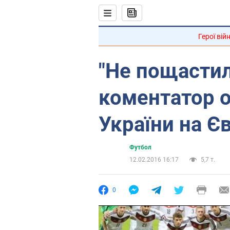
Герої вій
"Не пощастил
коментатор 
України на Є
Футбол
12.02.2016 16:17
5,7 т.
0