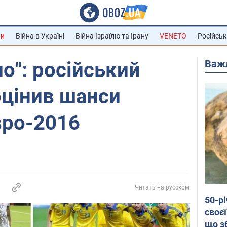
ни
Війна в Україні
Війна Ізраїлю та Ірану
VENETO
Російськ
Важ
о": російський
оцінив шанси
вро-2016
Читать на русском
50-р
своєї
що з