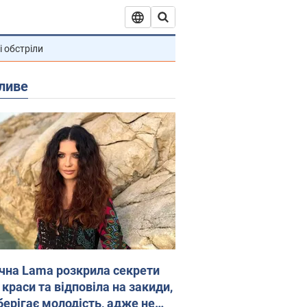
і обстріли
ливе
ічна Lama розкрила секрети
 краси та відповіла на закиди,
берігає молодість, адже не