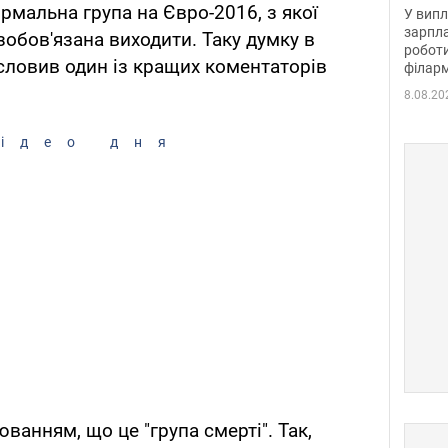
отри
ормальна група на Євро-2016, з якої
У випл
зарпла
бов'язана виходити. Таку думку в
роботи
словив один із кращих коментаторів
філарм
8.08.20
ідео дня
анням, що це "група смерті". Так,