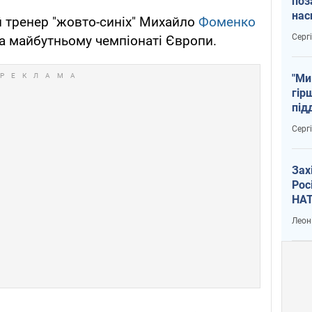
поз
нас
 тренер "жовто-синіх" Михайло
Фоменко
тем
Серг
а майбутньому чемпіонаті Європи.
"Ми
гір
під
рак
Серг
Зах
Рос
НАТ
Леон