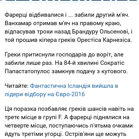
Фарерці відбивалися і ... забили другий м'яч.
Ванхамар отримав м'яч на правому краю,
відпасував трохи назад Брандуру Ольсенові, і
той прошив кіпера греків Орестіса Карнезіса.
Греки притиснули господарів до воріт, але
забили лише раз. На 84-й хвилині Сократіс
Папастатопулос замкнув подачу з кутового.
Читайте:
Фантастична Ісландія вийшла в
лідери відбору на Євро-2016
Ця поразка позбавляє греків шансів навіть на
третє місце в групі F. А фарерці піднялися на
четверте місце, поступаючись п'ятьма очками
йдуть третіми угорці. Острів'яни ще можуть