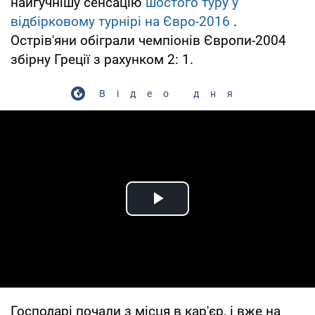
найгучнішу сенсацію
шостого туру у
відбірковому турнірі на Євро-2016
.
Острів'яни обіграли чемпіонів Європи-2004
збірну Греції з рахунком 2: 1.
Відео дня
Play Video
Господарі почали з місця в кар'єр, і вже на