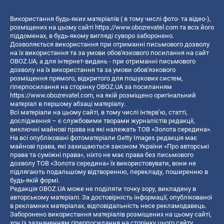
Використання будь-яких матеріалів ( в тому числі фото- та відео-),
розміщених на цьому сайті
https://www.obozrevatel.com
та всіх його
піддоменах, в будь-якому вигляді суворо заборонено.
Дозволяється використання при отриманні письмового дозволу
на їх використання та за умови обов'язкового посилання на сайт
OBOZ.UA, а для інтернет-видань - при отриманні письмового
дозволу на їх використання та за умови обов'язкового
розміщення прямого, відкритого для пошукових систем,
гіперпосилання на сторінку OBOZ.UA за посиланням
https://www.obozrevatel.com
, на якій розміщено оригінальний
матеріал в першому абзаці матеріалу.
Всі матеріали на цьому сайті, в тому числі інтерв’ю, статті,
дослідження – є службовими творами журналістів редакції,
виключні майнові права на які належать ТОВ «Золота середина».
На всі опубліковані фотоматеріали Getty Images редакція має
майнові права, які захищаються законом України «Про авторські
права та суміжні права», ніхто не має права без письмового
дозволу ТОВ «Золота середина» їх використовувати, вони не
підлягають подальшому відтворенню, перекладу, поширенню в
будь-якій формі.
Редакція OBOZ.UA може не поділяти точку зору, викладену в
авторському матеріалі. За достовірність інформації, опублікованої
в рекламних матеріалах, відповідальність несе рекламодавець.
Заборонено використання матеріалів розміщених на цьому сайті,
хоч із зазначенням гіперпосилання на сторінку цього сайту,