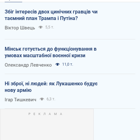
Збіг інтересів двох цинічних гравців чи
таємний план Трампа і Путіна?
Віктор Швець
5,5 т.
Мінськ готується до функціонування в
умовах масштабної воєнної кризи
Олександр Левченко
11,0 т.
Ні зброї, ні людей: як Лукашенко будує
нову армію
Ігар Тишкевич
6,3 т.