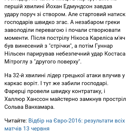
першій хвилині Йохан Едмундсон завдав
удару поруч зі створом. Але стартовий натиск
господарів швидко згас. А незабаром греки
заволоділи перевагою і почали створювати
моменти. Після пострілу Нікоса Кареліса м'яч
був винесений з "стрічки", а потім Гуннар
Нільсен парирував небезпечний удар Костаса
Мітроглу з "другого поверху".
На 32-й хвилині лідер грецької атаки влучив у
каркас воріт. І тут же забили господарі.
Фарерці провели швидку контратаку, і
Халлюр Ханссон майстерно замкнув простріл
Сольва Ванхамара.
Читайте:
Відбір на Євро-2016: результати всіх
матчів 13 червня