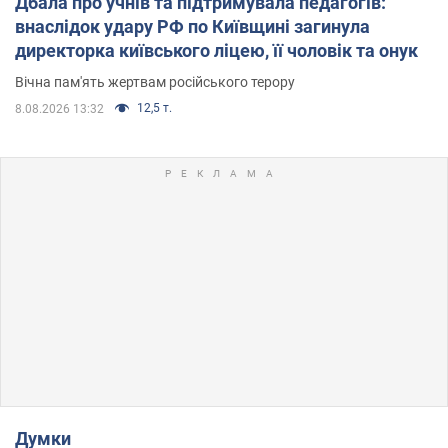
Дбала про учнів та підтримувала педагогів:
внаслідок удару РФ по Київщині загинула
директорка київського ліцею, її чоловік та онук
Вічна пам'ять жертвам російського терору
12,5 т.
8.08.2026 13:32
Думки