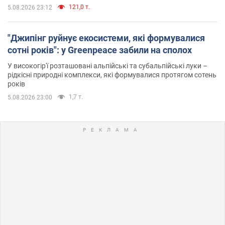
121,0 т.
5.08.2026 23:12
"Джипінг руйнує екосистеми, які формувалися
сотні років": у Greenpeace забили на сполох
У високогір'ї розташовані альпійські та субальпійські луки –
рідкісні природні комплекси, які формувалися протягом сотень
років
1,7 т.
5.08.2026 23:00