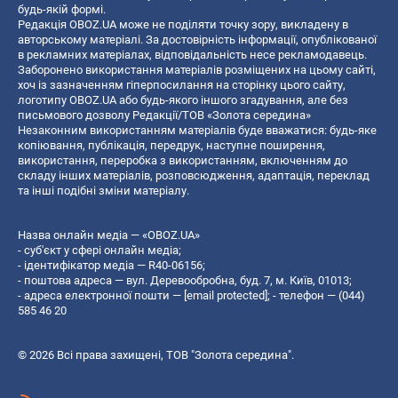
будь-якій формі.
Редакція OBOZ.UA може не поділяти точку зору, викладену в
авторському матеріалі. За достовірність інформації, опублікованої
в рекламних матеріалах, відповідальність несе рекламодавець.
Заборонено використання матеріалів розміщених на цьому сайті,
хоч із зазначенням гіперпосилання на сторінку цього сайту,
логотипу OBOZ.UA або будь-якого іншого згадування, але без
письмового дозволу Редакції/ТОВ «Золота середина»
Незаконним використанням матеріалів буде вважатися: будь-яке
копiювання, публiкацiя, передрук, наступне поширення,
використання, переробка з використанням, включенням до
складу інших матеріалів, розповсюдження, адаптація, переклад
та інші подібні зміни матеріалу.
Назва онлайн медіа — «OBOZ.UA»
- суб'єкт у сфері онлайн медіа;
- ідентифікатор медіа — R40-06156;
- поштова адреса — вул. Деревообробна, буд. 7, м. Київ, 01013;
- адреса електронної пошти —
[email protected]
; - телефон — (044)
585 46 20
© 2026 Всі права захищені, ТОВ "Золота середина".