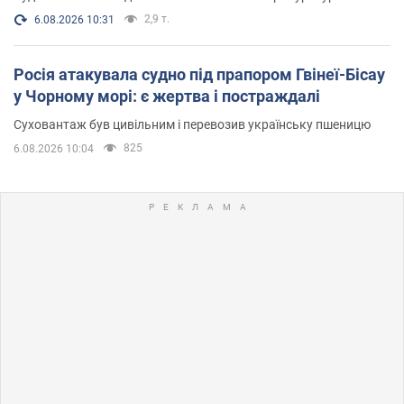
2,9 т.
6.08.2026 10:31
Росія атакувала судно під прапором Гвінеї-Бісау
у Чорному морі: є жертва і постраждалі
Суховантаж був цивільним і перевозив українську пшеницю
825
6.08.2026 10:04