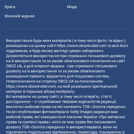
Краса
Мода
Жіночий журнал
Використання будь-яких матеріалів ( в тому числі фото- та відео-),
розміщених на цьому сайті
https://www.obozrevatel.com
та всіх його
піддоменах, в будь-якому вигляді суворо заборонено.
Дозволяється використання при отриманні письмового дозволу
на їх використання та за умови обов'язкового посилання на сайт
OBOZ.UA, а для інтернет-видань - при отриманні письмового
дозволу на їх використання та за умови обов'язкового
розміщення прямого, відкритого для пошукових систем,
гіперпосилання на сторінку OBOZ.UA за посиланням
https://www.obozrevatel.com
, на якій розміщено оригінальний
матеріал в першому абзаці матеріалу.
Всі матеріали на цьому сайті, в тому числі інтерв’ю, статті,
дослідження – є службовими творами журналістів редакції,
виключні майнові права на які належать ТОВ «Золота середина».
На всі опубліковані фотоматеріали Getty Images редакція має
майнові права, які захищаються законом України «Про авторські
права та суміжні права», ніхто не має права без письмового
дозволу ТОВ «Золота середина» їх використовувати, вони не
підлягають подальшому відтворенню, перекладу, поширенню в