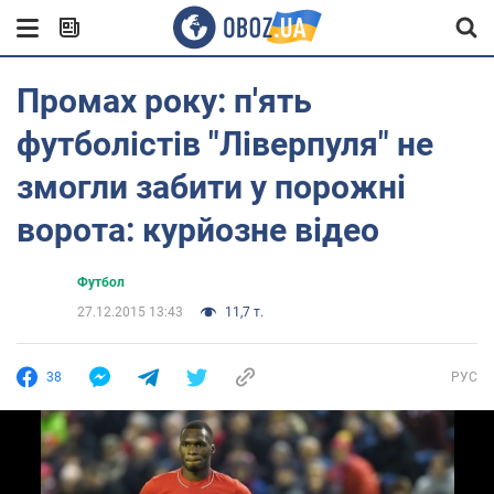
Промах року: п'ять
футболістів "Ліверпуля" не
змогли забити у порожні
ворота: курйозне відео
Футбол
27.12.2015 13:43
11,7 т.
38
РУС