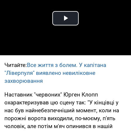
Play Video
Читайте:
Все життя з болем. У капітана
"Ліверпуля" виявлено невиліковне
захворювання
Наставник "червоних" Юрген Клопп
охарактеризував цю сцену так: "У кінцівці у
нас був найнебезпечніший момент, коли на
порожні ворота виходили, по-моєму, п'ять
чоловік, але потім м'яч опинився в нашій