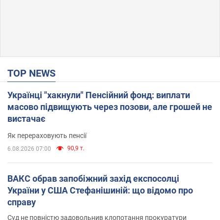
TOP NEWS
Українці "хакнули" Пенсійний фонд: виплати
масово підвищують через позови, але грошей не
вистачає
Як перераховують пенсії
90,9 т.
6.08.2026 07:00
ВАКС обрав запобіжний захід експосолці
України у США Стефанішиній: що відомо про
справу
Суд не повністю задовольнив клопотання прокуратури