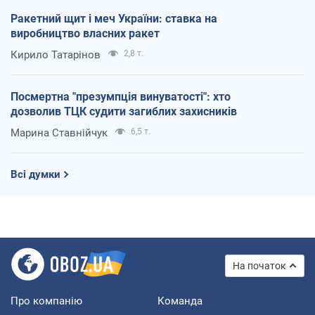
Ракетний щит і меч України: ставка на
виробництво власних ракет
Кирило Татарінов
2,8 т.
Посмертна "презумпція винуватості": хто
дозволив ТЦК судити загиблих захисників
Марина Ставнійчук
6,5 т.
Всі думки
На початок
Про компанію
Команда