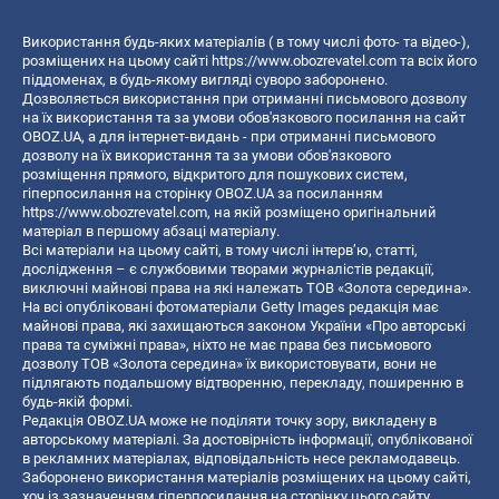
Використання будь-яких матеріалів ( в тому числі фото- та відео-),
розміщених на цьому сайті
https://www.obozrevatel.com
та всіх його
піддоменах, в будь-якому вигляді суворо заборонено.
Дозволяється використання при отриманні письмового дозволу
на їх використання та за умови обов'язкового посилання на сайт
OBOZ.UA, а для інтернет-видань - при отриманні письмового
дозволу на їх використання та за умови обов'язкового
розміщення прямого, відкритого для пошукових систем,
гіперпосилання на сторінку OBOZ.UA за посиланням
https://www.obozrevatel.com
, на якій розміщено оригінальний
матеріал в першому абзаці матеріалу.
Всі матеріали на цьому сайті, в тому числі інтерв’ю, статті,
дослідження – є службовими творами журналістів редакції,
виключні майнові права на які належать ТОВ «Золота середина».
На всі опубліковані фотоматеріали Getty Images редакція має
майнові права, які захищаються законом України «Про авторські
права та суміжні права», ніхто не має права без письмового
дозволу ТОВ «Золота середина» їх використовувати, вони не
підлягають подальшому відтворенню, перекладу, поширенню в
будь-якій формі.
Редакція OBOZ.UA може не поділяти точку зору, викладену в
авторському матеріалі. За достовірність інформації, опублікованої
в рекламних матеріалах, відповідальність несе рекламодавець.
Заборонено використання матеріалів розміщених на цьому сайті,
хоч із зазначенням гіперпосилання на сторінку цього сайту,