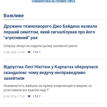
Повернутися на головну OBOZ
Важливе
Дружина тяжкохворого Джо Байдена назвала
перший симптом, який сигналізував про його
"агресивний" рак
Спершу лікарі не надали цьому належної уваги
15,6 т.
6.08.2026 12:46
Відпустка Лесі Нікітюк у Карпатах обернулася
скандалом: чому ведучу несправедливо
захейтили
Знаменитість вийшла на пряму комунікацію в мережі та
розставила всі крапки над "і"
12,4 т.
6.08.2026 17:32