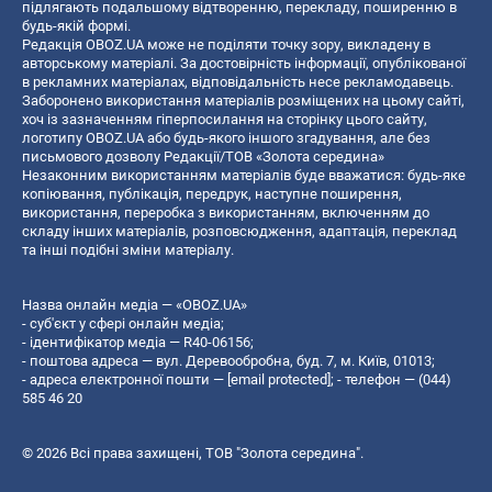
підлягають подальшому відтворенню, перекладу, поширенню в
будь-якій формі.
Редакція OBOZ.UA може не поділяти точку зору, викладену в
авторському матеріалі. За достовірність інформації, опублікованої
в рекламних матеріалах, відповідальність несе рекламодавець.
Заборонено використання матеріалів розміщених на цьому сайті,
хоч із зазначенням гіперпосилання на сторінку цього сайту,
логотипу OBOZ.UA або будь-якого іншого згадування, але без
письмового дозволу Редакції/ТОВ «Золота середина»
Незаконним використанням матеріалів буде вважатися: будь-яке
копiювання, публiкацiя, передрук, наступне поширення,
використання, переробка з використанням, включенням до
складу інших матеріалів, розповсюдження, адаптація, переклад
та інші подібні зміни матеріалу.
Назва онлайн медіа — «OBOZ.UA»
- суб'єкт у сфері онлайн медіа;
- ідентифікатор медіа — R40-06156;
- поштова адреса — вул. Деревообробна, буд. 7, м. Київ, 01013;
- адреса електронної пошти —
[email protected]
; - телефон — (044)
585 46 20
© 2026 Всі права захищені, ТОВ "Золота середина".