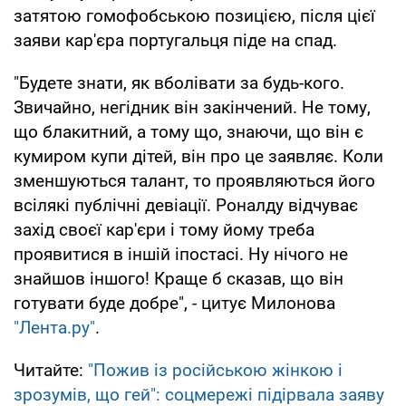
затятою гомофобською позицією, після цієї
заяви кар'єра португальця піде на спад.
"Будете знати, як вболівати за будь-кого.
Звичайно, негідник він закінчений. Не тому,
що блакитний, а тому що, знаючи, що він є
кумиром купи дітей, він про це заявляє. Коли
зменшуються талант, то проявляються його
всілякі публічні девіації. Роналду відчуває
захід своєї кар'єри і тому йому треба
проявитися в іншій іпостасі. Ну нічого не
знайшов іншого! Краще б сказав, що він
готувати буде добре", - цитує Милонова
"Лента.ру"
.
Читайте:
"Пожив із російською жінкою і
зрозумів, що гей": соцмережі підірвала заяву