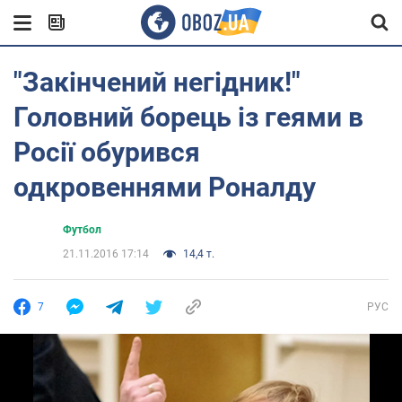
"Закінчений негідник!"
Головний борець із геями в
Росії обурився
одкровеннями Роналду
Футбол
21.11.2016 17:14
14,4 т.
7
РУС