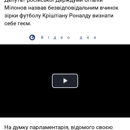
Мілонов назвав безвідповідальним вчинок
зірки футболу Кріштіану Роналду визнати
себе геєм.
Відео дня
Play Video
На думку парламентарія, відомого своєю