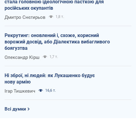
стала головною ідеологічною пасткою для
російських окупантів
Дмитро Снєгирьов
1,8 т.
Рекрутинг: оновлений і, схоже, корисний
ворожий досвід, або Діалектика вибагливого
боягузтва
Олександр Кірш
1,7 т.
Ні зброї, ні людей: як Лукашенко будує
нову армію
Ігар Тишкевич
16,6 т.
Всі думки