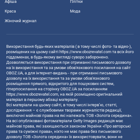
Афіша
Плітки
Краса
Мода
Жіночий журнал
Використання будь-яких матеріалів ( в тому числі фото- та відео-),
розміщених на цьому сайті
https://www.obozrevatel.com
та всіх його
піддоменах, в будь-якому вигляді суворо заборонено.
Дозволяється використання при отриманні письмового дозволу
на їх використання та за умови обов'язкового посилання на сайт
OBOZ.UA, а для інтернет-видань - при отриманні письмового
дозволу на їх використання та за умови обов'язкового
розміщення прямого, відкритого для пошукових систем,
гіперпосилання на сторінку OBOZ.UA за посиланням
https://www.obozrevatel.com
, на якій розміщено оригінальний
матеріал в першому абзаці матеріалу.
Всі матеріали на цьому сайті, в тому числі інтерв’ю, статті,
дослідження – є службовими творами журналістів редакції,
виключні майнові права на які належать ТОВ «Золота середина».
На всі опубліковані фотоматеріали Getty Images редакція має
майнові права, які захищаються законом України «Про авторські
права та суміжні права», ніхто не має права без письмового
дозволу ТОВ «Золота середина» їх використовувати, вони не