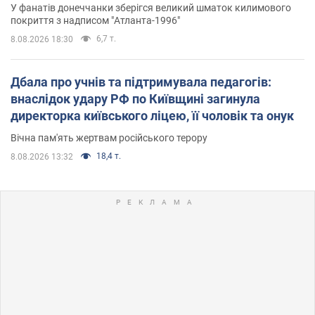
Олімпіади
У фанатів донеччанки зберігся великий шматок килимового
покриття з надписом "Атланта-1996"
6,7 т.
8.08.2026 18:30
Дбала про учнів та підтримувала педагогів:
внаслідок удару РФ по Київщині загинула
директорка київського ліцею, її чоловік та онук
Вічна пам'ять жертвам російського терору
18,4 т.
8.08.2026 13:32