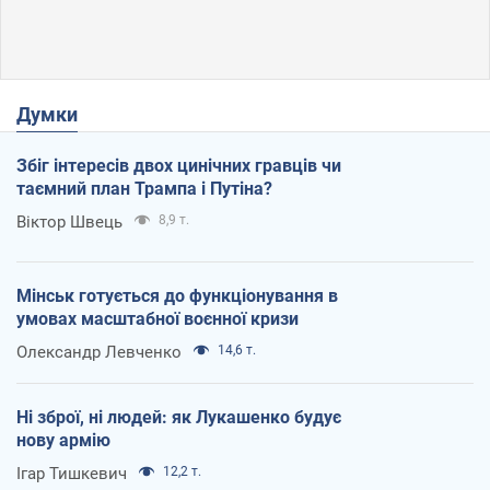
Думки
Збіг інтересів двох цинічних гравців чи
таємний план Трампа і Путіна?
Віктор Швець
8,9 т.
Мінськ готується до функціонування в
умовах масштабної воєнної кризи
Олександр Левченко
14,6 т.
Ні зброї, ні людей: як Лукашенко будує
нову армію
Ігар Тишкевич
12,2 т.