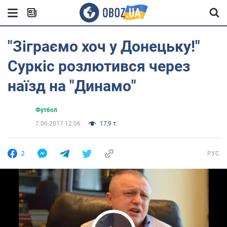
"Зіграємо хоч у Донецьку!"
Суркіс розлютився через
наїзд на "Динамо"
Футбол
7.06.2017 12:06
17,9 т.
2
РУС