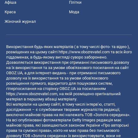
Афіша
Плітки
Краса
Мода
Жіночий журнал
Використання будь-яких матеріалів ( в тому числі фото- та відео-),
розміщених на цьому сайті
https://www.obozrevatel.com
та всіх його
піддоменах, в будь-якому вигляді суворо заборонено.
Дозволяється використання при отриманні письмового дозволу
на їх використання та за умови обов'язкового посилання на сайт
OBOZ.UA, а для інтернет-видань - при отриманні письмового
дозволу на їх використання та за умови обов'язкового
розміщення прямого, відкритого для пошукових систем,
гіперпосилання на сторінку OBOZ.UA за посиланням
https://www.obozrevatel.com
, на якій розміщено оригінальний
матеріал в першому абзаці матеріалу.
Всі матеріали на цьому сайті, в тому числі інтерв’ю, статті,
дослідження – є службовими творами журналістів редакції,
виключні майнові права на які належать ТОВ «Золота середина».
На всі опубліковані фотоматеріали Getty Images редакція має
майнові права, які захищаються законом України «Про авторські
права та суміжні права», ніхто не має права без письмового
дозволу ТОВ «Золота середина» їх використовувати, вони не