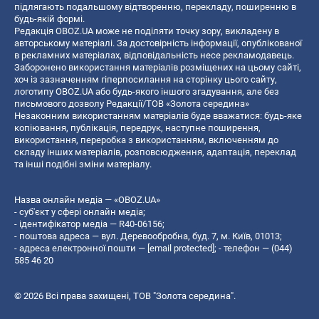
підлягають подальшому відтворенню, перекладу, поширенню в
будь-якій формі.
Редакція OBOZ.UA може не поділяти точку зору, викладену в
авторському матеріалі. За достовірність інформації, опублікованої
в рекламних матеріалах, відповідальність несе рекламодавець.
Заборонено використання матеріалів розміщених на цьому сайті,
хоч із зазначенням гіперпосилання на сторінку цього сайту,
логотипу OBOZ.UA або будь-якого іншого згадування, але без
письмового дозволу Редакції/ТОВ «Золота середина»
Незаконним використанням матеріалів буде вважатися: будь-яке
копiювання, публiкацiя, передрук, наступне поширення,
використання, переробка з використанням, включенням до
складу інших матеріалів, розповсюдження, адаптація, переклад
та інші подібні зміни матеріалу.
Назва онлайн медіа — «OBOZ.UA»
- суб'єкт у сфері онлайн медіа;
- ідентифікатор медіа — R40-06156;
- поштова адреса — вул. Деревообробна, буд. 7, м. Київ, 01013;
- адреса електронної пошти —
[email protected]
; - телефон — (044)
585 46 20
© 2026 Всі права захищені, ТОВ "Золота середина".