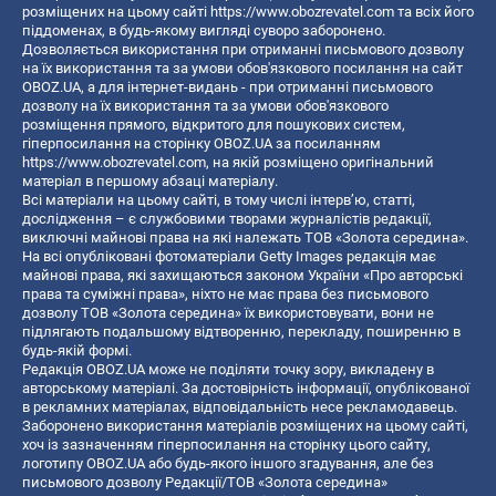
розміщених на цьому сайті
https://www.obozrevatel.com
та всіх його
піддоменах, в будь-якому вигляді суворо заборонено.
Дозволяється використання при отриманні письмового дозволу
на їх використання та за умови обов'язкового посилання на сайт
OBOZ.UA, а для інтернет-видань - при отриманні письмового
дозволу на їх використання та за умови обов'язкового
розміщення прямого, відкритого для пошукових систем,
гіперпосилання на сторінку OBOZ.UA за посиланням
https://www.obozrevatel.com
, на якій розміщено оригінальний
матеріал в першому абзаці матеріалу.
Всі матеріали на цьому сайті, в тому числі інтерв’ю, статті,
дослідження – є службовими творами журналістів редакції,
виключні майнові права на які належать ТОВ «Золота середина».
На всі опубліковані фотоматеріали Getty Images редакція має
майнові права, які захищаються законом України «Про авторські
права та суміжні права», ніхто не має права без письмового
дозволу ТОВ «Золота середина» їх використовувати, вони не
підлягають подальшому відтворенню, перекладу, поширенню в
будь-якій формі.
Редакція OBOZ.UA може не поділяти точку зору, викладену в
авторському матеріалі. За достовірність інформації, опублікованої
в рекламних матеріалах, відповідальність несе рекламодавець.
Заборонено використання матеріалів розміщених на цьому сайті,
хоч із зазначенням гіперпосилання на сторінку цього сайту,
логотипу OBOZ.UA або будь-якого іншого згадування, але без
письмового дозволу Редакції/ТОВ «Золота середина»