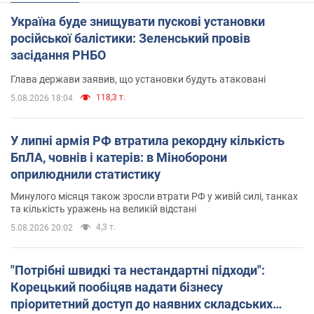
Україна буде знищувати пускові установки
російської балістики: Зеленський провів
засідання РНБО
Глава держави заявив, що установки будуть атаковані
118,3 т.
5.08.2026 18:04
У липні армія РФ втратила рекордну кількість
БпЛА, човнів і катерів: в Міноборони
оприлюднили статистику
Минулого місяця також зросли втрати РФ у живій силі, танках
та кількість уражень на великій відстані
4,3 т.
5.08.2026 20:02
"Потрібні швидкі та нестандартні підходи":
Корецький пообіцяв надати бізнесу
пріоритетний доступ до наявних складських