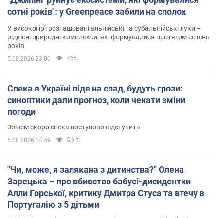
сотні років": у Greenpeace забили на сполох
У високогір'ї розташовані альпійські та субальпійські луки –
рідкісні природні комплекси, які формувалися протягом сотень
років
465
5.08.2026 23:00
Спека в Україні піде на спад, будуть грози:
синоптики дали прогноз, коли чекати зміни
погоди
Зовсім скоро спека поступово відступить
5,6 т.
5.08.2026 14:59
"Чи, може, я залякана з дитинства?" Олена
Зарецька – про вбивство бабусі-дисидентки
Алли Горської, критику Дмитра Стуса та втечу в
Португалію з 5 дітьми