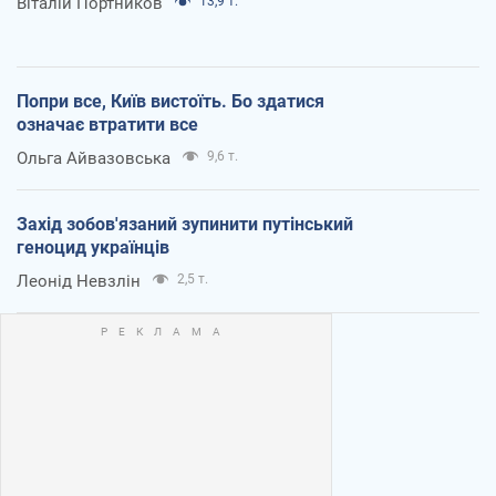
Віталій Портников
13,9 т.
Попри все, Київ вистоїть. Бо здатися
означає втратити все
Ольга Айвазовська
9,6 т.
Захід зобов'язаний зупинити путінський
геноцид українців
Леонід Невзлін
2,5 т.