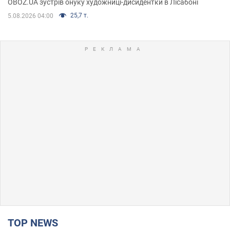
OBOZ.UA зустрів онуку художниці-дисидентки в Лісабоні
25,7 т.
5.08.2026 04:00
TOP NEWS