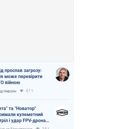
ід проспав загрозу:
ія може перевірити
О війною
4,7 т.
ід Невзлін
рта" та "Новатор"
римали кулеметний
тріл і удар FPV-дрона,
тувавши життя
3,9 т.