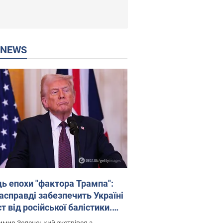
P NEWS
ць епохи "фактора Трампа":
насправді забезпечить Україні
т від російської балістики.
рв’ю з Безсмертним
мир Зеленський зустрівся з