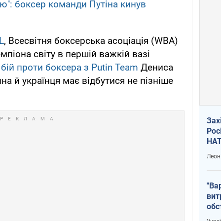
аю'': боксер команди Путіна кинув
L
, Всесвітня боксерська асоціація (WBA)
мпіона світу в першій важкій вазі
бій проти боксера з Putin Team
Дениса
на й українця має відбутися не пізніше
Зах
Рос
НАТ
Леон
"Ва
вит
обс
вря