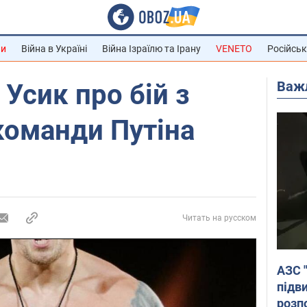
ни
Війна в Україні
Війна Ізраїлю та Ірану
VENETO
Російськ
Важ
: Усик про бій з
команди Путіна
Читать на русском
АЗС 
підв
розпо