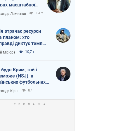
вах масштабної
нної кризи
1,4 т.
сандр Левченко
ія втрачає ресурси
а планом: хто
правді диктує темп
ни
10,7 т.
ій Місюра
 буде Крим, той і
еможе (NSJ), а
аїнських футбольних
овників можуть
87
сандр Кірш
вати вбивцями