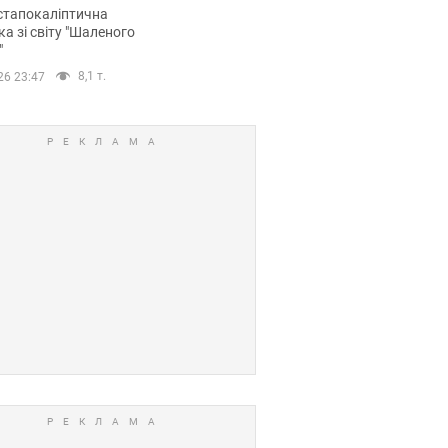
йських FPV-дронів.
стапокаліптична
ка зі світу "Шаленого
"
8,1 т.
26 23:47