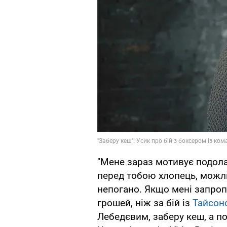
"Мене зараз мотивує подола
перед тобою хлопець, можлив
непогано. Якщо мені запроп
грошей, ніж за бій із
Тайсон
Лебедєвим, заберу кеш, а по