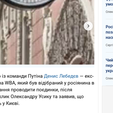
умо
воє
Олек
Рос
поз
нас
вій
Серг
Чий
пер
укр
р із команди Путіна
Денис Лебедєв
— екс-
чин
Олек
наз
а WBA, який був відібраний у росіянина в
ання проводити поєдинки, після
клик Олександру Усику та заявив, що
 у Києві.