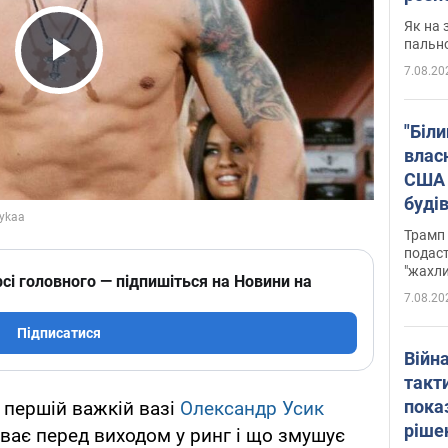
Як на 
пальн
7.08.20
Play Video
"Біли
влас
США 
буді
зали
Трамп 
подаст
"жахли
сі головного — підпишіться на Новини на
7.08.20
Підписатися
Війн
такт
пока
 першій важкій вазі
Олександр Усик
ріше
уває перед виходом у ринг і що змушує