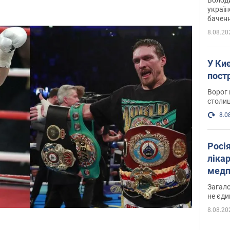
україн
баченн
у боро
8.08.20
У Киє
пост
Ворог 
столиц
8.0
Росі
ліка
медп
Загало
не єди
8.08.20