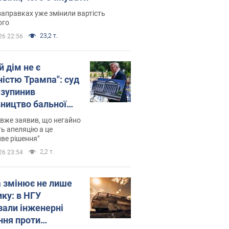
заправках уже змінили вартість
ого
23,2 т.
26 22:56
й дім не є
ністю Трампа": суд
зупинив
вництво бальної
 за $400 млн
вже заявив, що негайно
ь апеляцію а це
ве рішення"
2,2 т.
26 23:54
а змінює не лише
ику: в НГУ
зали інженерні
ння проти