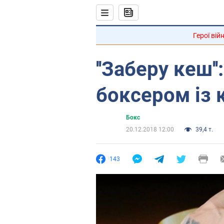
Герої вій
''Заберу кеш''
боксером із 
Бокс
20.12.2018 12:00
39,4 т.
143