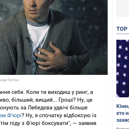
TO
ння себе. Коли ти виходиш у ринг, а
о, більший, вищий... Гроші? Ну, це
Кіне
онують за Лебедєва удвічі більше
хто 
ом Ф'юрі
? Ну, я спочатку відбоксую із
захис
тім піду з Ф'юрі боксувати", — заявив
Інте
Володи