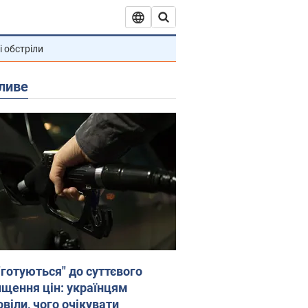
і обстріли
ливе
"готуються" до суттєвого
ищення цін: українцям
віли, чого очікувати