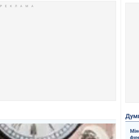
Дум
Мін
фун