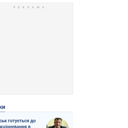
ки
ськ готується до
кціонування в