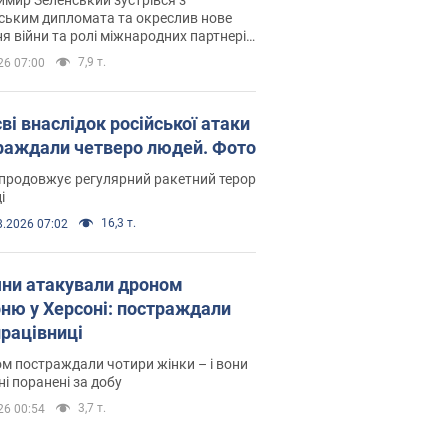
ським дипломата та окреслив нове
я війни та ролі міжнародних партнерів
тьбі з Росією
7,9 т.
26 07:00
ві внаслідок російської атаки
раждали четверо людей. Фото
продовжує регулярний ракетний терор
і
16,3 т.
8.2026 07:02
яни атакували дроном
рню у Херсоні: постраждали
рацівниці
м постраждали чотири жінки – і вони
ні поранені за добу
3,7 т.
26 00:54