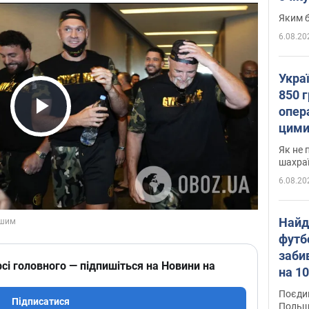
Яким б
6.08.20
Укра
850 г
опера
Play Video
цими
Як не 
шахра
6.08.20
Найд
футб
заби
сі головного — підпишіться на Новини на
на 10
Віде
Поєдин
Підписатися
Польщ