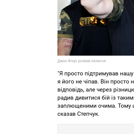
"Я просто підтримував нашу 
я його не чіпав. Він просто 
відповідь, але через різницю
радив дивитися бій із таким
заплющеними очима. Тому щ
сказав Степчук.