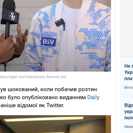
Не 
Укр
пла
Вікт
був шокований, коли побачив розтин
ідео було опубліковано виданням
Daily
раніше відомої як Twitter.
Від
укр
пол
укр
Мико