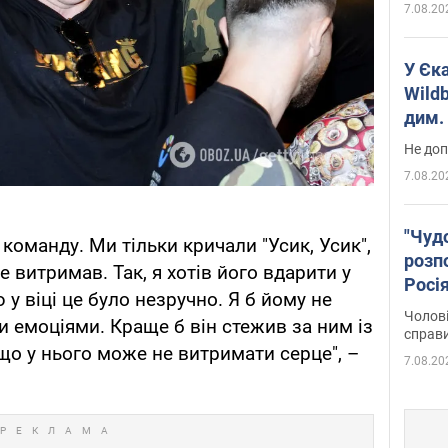
7.08.20
У Єк
Wildb
дим. 
Не доп
7.08.20
"Чуд
команду. Ми тільки кричали "Усик, Усик",
розпо
не витримав. Так, я хотів його вдарити у
Росі
 у віці це було незручно. Я б йому не
Фото
Чолові
и емоціями. Краще б він стежив за ним із
справ
о у нього може не витримати серце", –
7.08.20