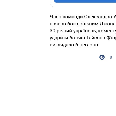
Член команди Олександра Ус
назвав божевільним Джона 
30-річний українець, комент
ударити батька Тайсона Ф'юрі
виглядало б негарно.
В