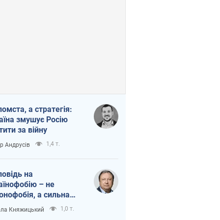
помста, а стратегія:
аїна змушує Росію
тити за війну
1,4 т.
ор Андрусів
повідь на
аїнофобію – не
онофобія, а сильна
аїнська держава
1,0 т.
ла Княжицький