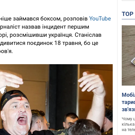
TO
аніше займався боксом, розповів
YouTube
урналіст назвав інцидент першим
рі, розсмішивши українця. Станіслав
дивитися поєдинок 18 травня, бо це
ов'я.
Мобі
тариф
зв'яз
скар
Чому ц
кілька
на тел