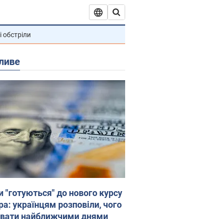
і обстріли
ливе
и "готуються" до нового курсу
ра: українцям розповіли, чого
увати найближчими днями