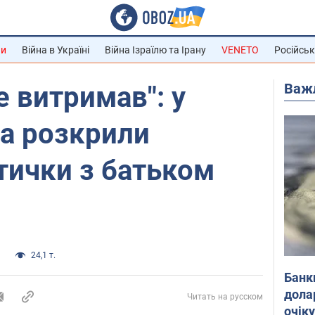
ни
Війна в Україні
Війна Ізраїлю та Ірану
VENETO
Російськ
Важ
е витримав": у
а розкрили
тички з батьком
и
24,1 т.
Банк
дола
Читать на русском
очік