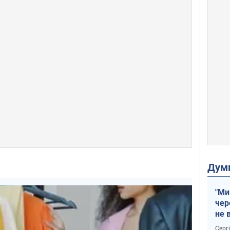
Дум
"Ми
чер
не 
зне
Серг