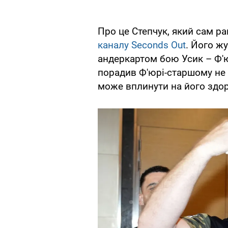
Про це Степчук, який сам р
каналу Seconds Out
. Його ж
андеркартом бою Усик – Ф'ю
порадив Ф'юрі-старшому не 
може вплинути на його здор