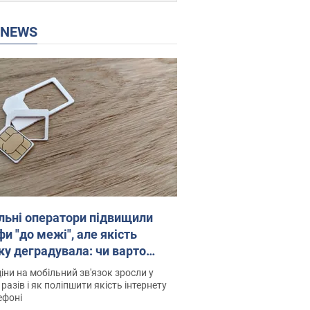
P NEWS
льні оператори підвищили
и "до межі", але якість
ку деградувала: чи варто
житись на ціни
іни на мобільний зв'язок зросли у
 разів і як поліпшити якість інтернету
ефоні