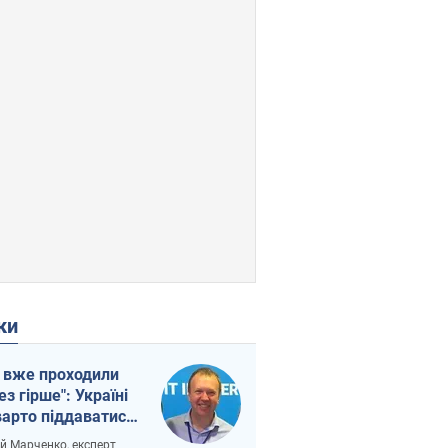
ки
 вже проходили
ез гірше": Україні
варто піддаватися
вірі через
ій Марченко, експерт