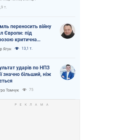
етний терор
,9 т.
мль переносить війну
ил Європи: під
розою критична
істика
13,1 т.
ор Ягун
ультат ударів по НПЗ
ії значно більший, ніж
ється
75
ро Томчук