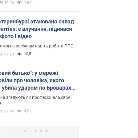
1,9 т.
26 12:00
атеринбурзі атаковано склад
erries: є влучання, піднявся
Фото і відео
омогла росіянам навіть робота ППО
10,5 т.
26 07:20
овий батько": у мережі
віли про чоловіка, якого
я убила ударом по Броварах.
ка згадують як професіонала своєї
и
3,2 т.
26 09:14