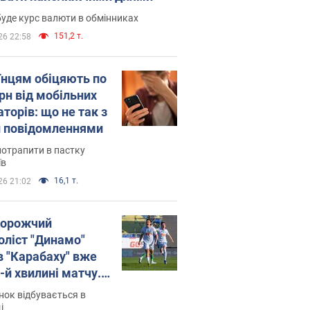
уде курс валюти в обмінниках
151,2 т.
26 22:58
їнцям обіцяють по
рн від мобільних
торів: що не так з
 повідомленнями
потрапити в пастку
їв
16,1 т.
26 21:02
орожчий
оліст "Динамо"
в "Карабаху" вже
-й хвилині матчу.
о
ок відбувається в
і