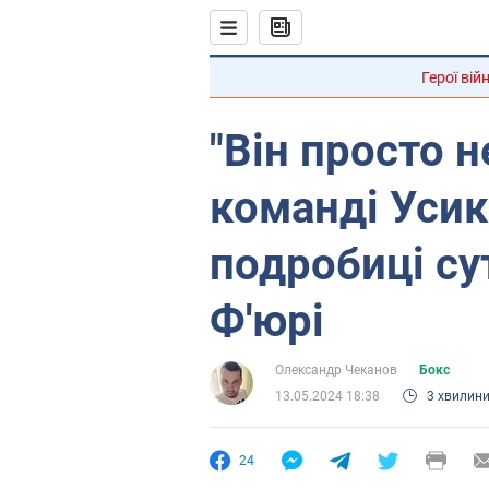
Герої вій
"Він просто н
команді Усик
подробиці су
Ф'юрі
Олександр Чеканов
Бокс
13.05.2024 18:38
3 хвилин
24