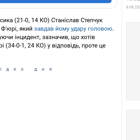
6.08.20
ика (21-0, 14 КО) Станіслав Степчук
Ф'юрі, який
завдав йому удару головою
.
уючи інцидент, зазначив, що хотів
 (34-0-1, 24 КО) у відповідь, проте це
ідео дня