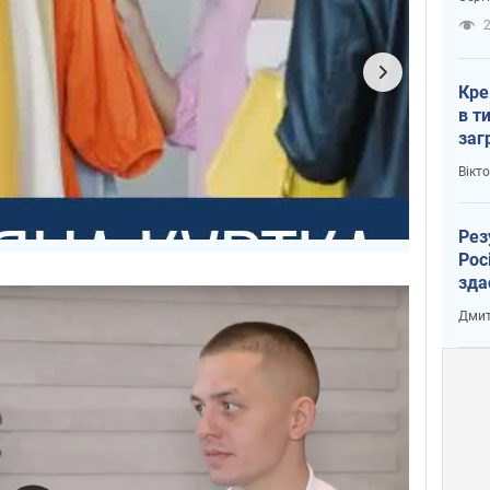
рак
2
Кре
в т
заг
лог
Вікт
Рез
Рос
зда
Дмит