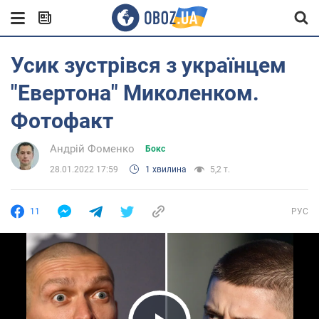
Усик зустрівся з українцем
"Евертона" Миколенком.
Фотофакт
Андрій Фоменко
Бокс
28.01.2022 17:59
1 хвилина
5,2 т.
11
РУС