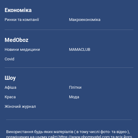
Економіка
Ринки та компанії
Макроекономіка
MedOboz
Новини медицини
MAMACLUB
Covid
Шоу
Афіша
Плітки
Краса
Мода
Жіночий журнал
Використання будь-яких матеріалів ( в тому числі фото- та відео-),
розміщених на цьому сайті
https://www.obozrevatel.com
та всіх його