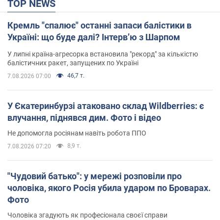
TOP NEWS
Кремль "спалює" останні запаси балістики в
Україні: що буде далі? Інтерв’ю з Шарпом
У липні країна-агресорка встановила "рекорд" за кількістю
балістичних ракет, запущених по Україні
46,7 т.
7.08.2026 07:00
У Єкатеринбурзі атаковано склад Wildberries: є
влучання, піднявся дим. Фото і відео
Не допомогла росіянам навіть робота ППО
8,9 т.
7.08.2026 07:20
"Чудовий батько": у мережі розповіли про
чоловіка, якого Росія убила ударом по Броварах.
Фото
Чоловіка згадують як професіонала своєї справи