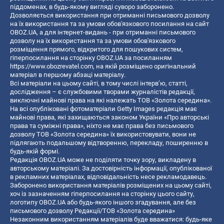
піддоменах, в будь-якому вигляді суворо заборонено.
Дозволяється використання при отриманні письмового дозволу
на їх використання та за умови обов'язкового посилання на сайт
OBOZ.UA, а для інтернет-видань - при отриманні письмового
дозволу на їх використання та за умови обов'язкового
розміщення прямого, відкритого для пошукових систем,
гіперпосилання на сторінку OBOZ.UA за посиланням
https://www.obozrevatel.com
, на якій розміщено оригінальний
матеріал в першому абзаці матеріалу.
Всі матеріали на цьому сайті, в тому числі інтерв’ю, статті,
дослідження – є службовими творами журналістів редакції,
виключні майнові права на які належать ТОВ «Золота середина».
На всі опубліковані фотоматеріали Getty Images редакція має
майнові права, які захищаються законом України «Про авторські
права та суміжні права», ніхто не має права без письмового
дозволу ТОВ «Золота середина» їх використовувати, вони не
підлягають подальшому відтворенню, перекладу, поширенню в
будь-якій формі.
Редакція OBOZ.UA може не поділяти точку зору, викладену в
авторському матеріалі. За достовірність інформації, опублікованої
в рекламних матеріалах, відповідальність несе рекламодавець.
Заборонено використання матеріалів розміщених на цьому сайті,
хоч із зазначенням гіперпосилання на сторінку цього сайту,
логотипу OBOZ.UA або будь-якого іншого згадування, але без
письмового дозволу Редакції/ТОВ «Золота середина»
Незаконним використанням матеріалів буде вважатися: будь-яке