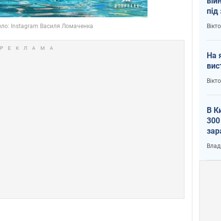
вій
під
кри
Вікт
На 
вис
Вікт
В К
300
зар
всу
Влад