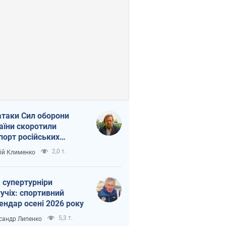
атаки Сил оборони
аїни скоротили
порт російських
топродуктів
2,0 т.
ій Клименко
 супертурніри
учіх: спортивний
ендар осені 2026 року
5,3 т.
сандр Липенко