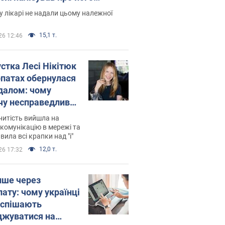
есивний" рак
 лікарі не надали цьому належної
15,1 т.
26 12:46
устка Лесі Нікітюк
рпатах обернулася
далом: чому
чу несправедливо
йтили
нитість вийшла на
комунікацію в мережі та
вила всі крапки над "і"
12,0 т.
26 17:32
ише через
лату: чому українці
оспішають
джуватися на