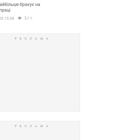
сії
айбільше бракує на
праці
3,1 т.
26 15:38