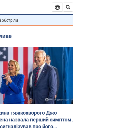
і обстріли
ливе
ина тяжкохворого Джо
ена назвала перший симптом,
 сигналізував про його