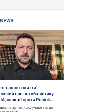
P NEWS
ист нашого життя":
нський про антибалістику
A, санкції проти Росії й
имку аграріїв. Відео
йські партнери долучаються до
ого проєкту