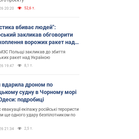
52,6 т.
26 20:20
істика вбиває людей":
рський закликав обговорити
хоплення ворожих ракет над
їною
МЗС Польщі закликав до збиття
ьких ракет над Україною
8,1 т.
26 19:47
я вдарила дроном по
цькому судну в Чорному морі
 Одеси: подробиці
с евакуації екіпажу російські терористи
и ще одного удару безпілотником по
2,5 т.
26 21:34