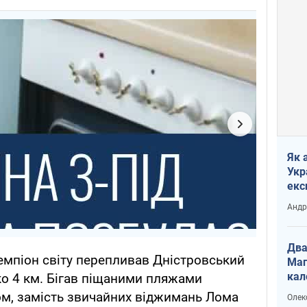
Як 
Укр
екс
наф
Андр
Два
емпіон світу перепливав Дністровський
Маг
кал
о 4 км. Бігав піщаними пляжами
ом, замість звичайних віджимань Лома
Олек