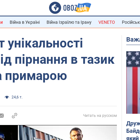
ни
Війна в Україні
Війна Ізраїлю та Ірану
VENETO
Російськ
Важ
т унікальності
ід пірнання в тазик
за примарою
24,6 т.
Читать на русском
Друж
Байд
який