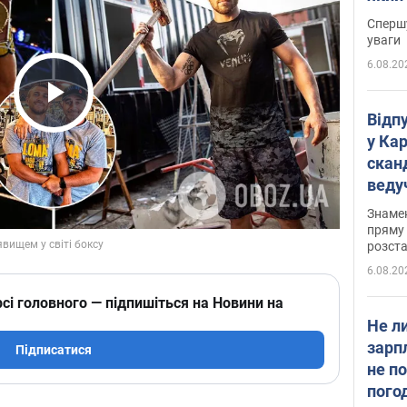
"агр
Спершу
уваги
6.08.20
Play Video
Відп
у Ка
скан
веду
захе
Знаме
пряму 
розста
6.08.20
сі головного — підпишіться на Новини на
Не л
зарп
Підписатися
не п
пого