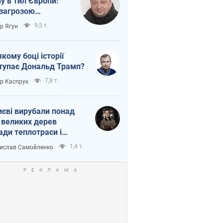
ну в тил Європи:
 загрозою
тична логістика
9,5 т.
ор Ягун
якому боці історії
тупає Дональд Трамп?
7,8 т.
ор Каспрук
иєві вирубали понад
 великих дерев
ади теплотраси і
переч Генплану
1,4 т.
ислав Самойленко