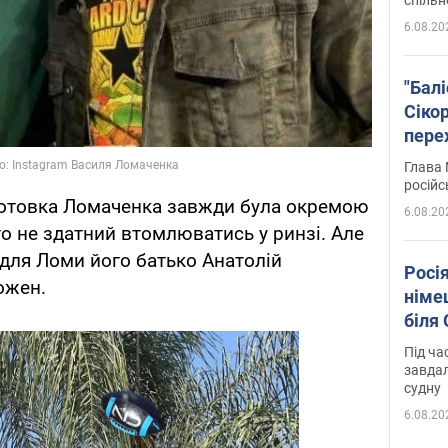
6.08.20
"Бал
Сіко
пере
Укра
Глава 
російс
готовка Ломаченка завжди була окремою
6.08.20
то не здатний втомлюватись у ринзі. Але
 для Ломи його батько Анатолій
Росі
ожен.
німе
біля
Під ча
завдал
судну
6.08.20