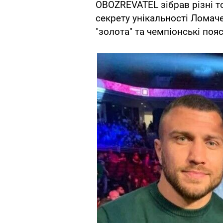
OBOZREVATEL зібрав різні т
секрету унікальності Ломаче
"золота" та чемпіонські пояс