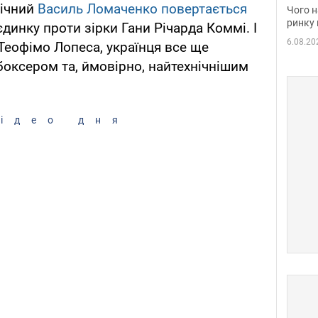
вакан
річний
Василь Ломаченко повертається
Чого н
ринку 
єдинку проти зірки Гани Річарда Коммі. І
6.08.20
Теофімо Лопеса, українця все ще
ксером та, ймовірно, найтехнічнішим
ідео дня