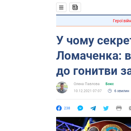
Герої вій
У чому секре
Ломаченка: в
до гонитви 
Олена Павлова
Бокс
10.12.2021 07:07
6 хвилин
238