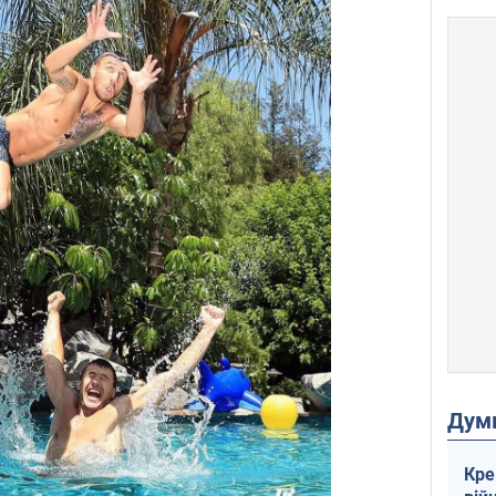
Дум
Кре