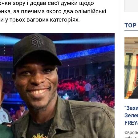
очки зору і додав свої думки щодо
нка, за плечима якого два олімпійські
и у трьох вагових категоріях.
TO
"Зах
Зеле
FREYJ
підтр
Європе
спільн