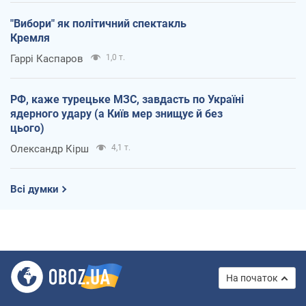
"Вибори" як політичний спектакль
Кремля
Гаррі Каспаров
1,0 т.
РФ, каже турецьке МЗС, завдасть по Україні
ядерного удару (а Київ мер знищує й без
цього)
Олександр Кірш
4,1 т.
Всі думки
На початок