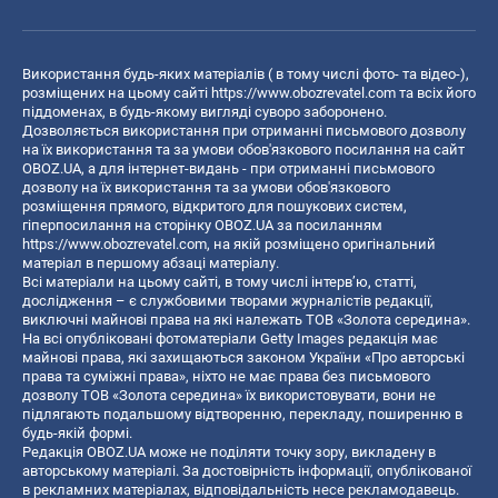
Використання будь-яких матеріалів ( в тому числі фото- та відео-),
розміщених на цьому сайті
https://www.obozrevatel.com
та всіх його
піддоменах, в будь-якому вигляді суворо заборонено.
Дозволяється використання при отриманні письмового дозволу
на їх використання та за умови обов'язкового посилання на сайт
OBOZ.UA, а для інтернет-видань - при отриманні письмового
дозволу на їх використання та за умови обов'язкового
розміщення прямого, відкритого для пошукових систем,
гіперпосилання на сторінку OBOZ.UA за посиланням
https://www.obozrevatel.com
, на якій розміщено оригінальний
матеріал в першому абзаці матеріалу.
Всі матеріали на цьому сайті, в тому числі інтерв’ю, статті,
дослідження – є службовими творами журналістів редакції,
виключні майнові права на які належать ТОВ «Золота середина».
На всі опубліковані фотоматеріали Getty Images редакція має
майнові права, які захищаються законом України «Про авторські
права та суміжні права», ніхто не має права без письмового
дозволу ТОВ «Золота середина» їх використовувати, вони не
підлягають подальшому відтворенню, перекладу, поширенню в
будь-якій формі.
Редакція OBOZ.UA може не поділяти точку зору, викладену в
авторському матеріалі. За достовірність інформації, опублікованої
в рекламних матеріалах, відповідальність несе рекламодавець.