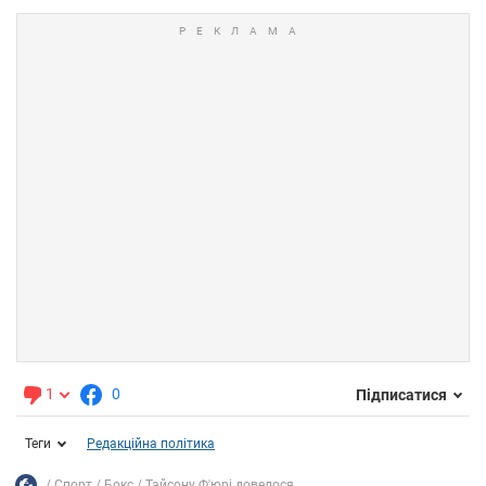
1
0
Підписатися
Теги
Редакційна політика
Спорт
Бокс
Тайсону Ф'юрі довелося...