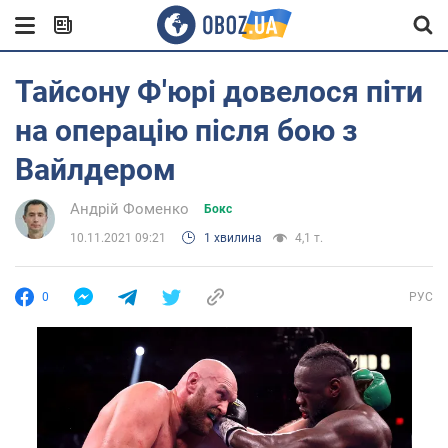
Тайсону Ф'юрі довелося піти
на операцію після бою з
Вайлдером
Андрій Фоменко
Бокс
10.11.2021 09:21
1 хвилина
4,1 т.
0
РУС