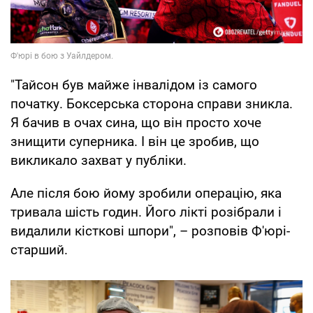
"Тайсон був майже інвалідом із самого
початку. Боксерська сторона справи зникла.
Я бачив в очах сина, що він просто хоче
знищити суперника. І він це зробив, що
викликало захват у публіки.
Але після бою йому зробили операцію, яка
тривала шість годин. Його лікті розібрали і
видалили кісткові шпори", – розповів Ф'юрі-
старший.