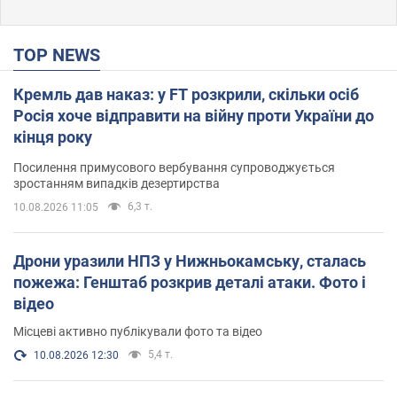
TOP NEWS
Кремль дав наказ: у FT розкрили, скільки осіб
Росія хоче відправити на війну проти України до
кінця року
Посилення примусового вербування супроводжується
зростанням випадків дезертирства
6,3 т.
10.08.2026 11:05
Дрони уразили НПЗ у Нижньокамську, сталась
пожежа: Генштаб розкрив деталі атаки. Фото і
відео
Місцеві активно публікували фото та відео
5,4 т.
10.08.2026 12:30