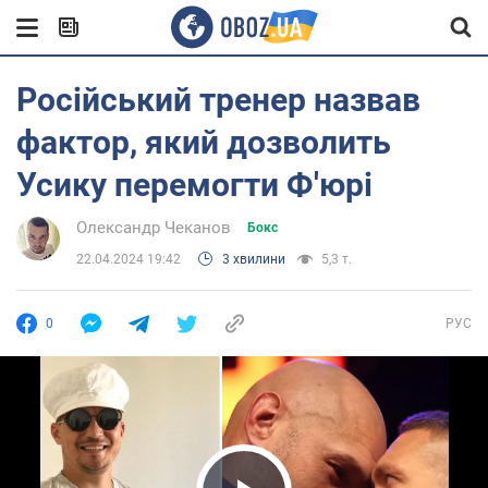
Російський тренер назвав
фактор, який дозволить
Усику перемогти Ф'юрі
Олександр Чеканов
Бокс
22.04.2024 19:42
3 хвилини
5,3 т.
0
РУС