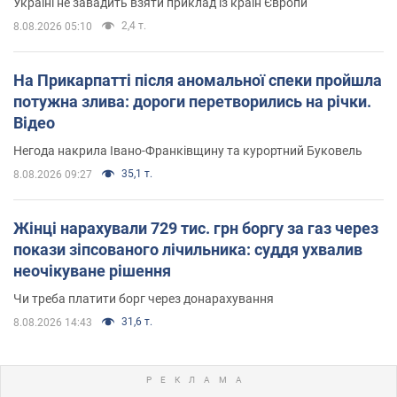
Україні не завадить взяти приклад із країн Європи
2,4 т.
8.08.2026 05:10
На Прикарпатті після аномальної спеки пройшла
потужна злива: дороги перетворились на річки.
Відео
Негода накрила Івано-Франківщину та курортний Буковель
35,1 т.
8.08.2026 09:27
Жінці нарахували 729 тис. грн боргу за газ через
покази зіпсованого лічильника: суддя ухвалив
неочікуване рішення
Чи треба платити борг через донарахування
31,6 т.
8.08.2026 14:43