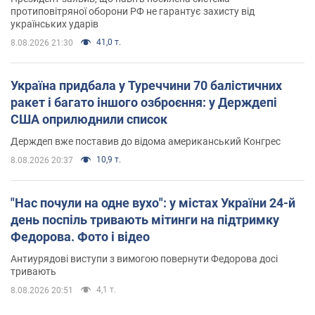
протиповітряної оборони РФ не гарантує захисту від
українських ударів
41,0 т.
8.08.2026 21:30
Україна придбала у Туреччини 70 балістичних
ракет і багато іншого озброєння: у Держдепі
США оприлюднили список
Держдеп вже поставив до відома американський Конгрес
10,9 т.
8.08.2026 20:37
"Нас почули на одне вухо": у містах України 24-й
день поспіль тривають мітинги на підтримку
Федорова. Фото і відео
Антиурядові виступи з вимогою повернути Федорова досі
тривають
4,1 т.
8.08.2026 20:51