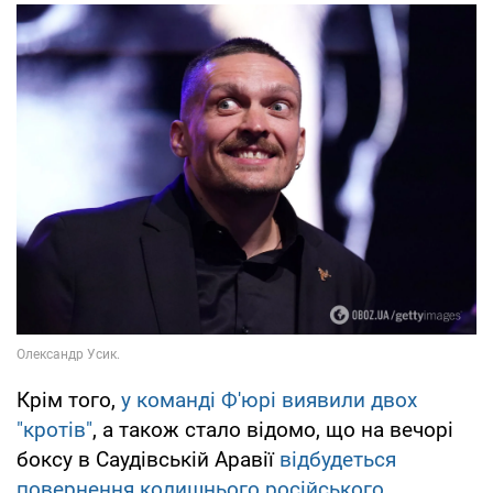
Крім того,
у команді Ф'юрі виявили двох
"кротів"
, а також стало відомо, що на вечорі
боксу в Саудівській Аравії
відбудеться
повернення колишнього російського