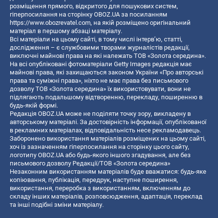
розміщення прямого, відкритого для пошукових систем,
гіперпосилання на сторінку OBOZ.UA за посиланням
https://www.obozrevatel.com
, на якій розміщено оригінальний
матеріал в першому абзаці матеріалу.
Всі матеріали на цьому сайті, в тому числі інтерв’ю, статті,
дослідження – є службовими творами журналістів редакції,
виключні майнові права на які належать ТОВ «Золота середина».
На всі опубліковані фотоматеріали Getty Images редакція має
майнові права, які захищаються законом України «Про авторські
права та суміжні права», ніхто не має права без письмового
дозволу ТОВ «Золота середина» їх використовувати, вони не
підлягають подальшому відтворенню, перекладу, поширенню в
будь-якій формі.
Редакція OBOZ.UA може не поділяти точку зору, викладену в
авторському матеріалі. За достовірність інформації, опублікованої
в рекламних матеріалах, відповідальність несе рекламодавець.
Заборонено використання матеріалів розміщених на цьому сайті,
хоч із зазначенням гіперпосилання на сторінку цього сайту,
логотипу OBOZ.UA або будь-якого іншого згадування, але без
письмового дозволу Редакції/ТОВ «Золота середина»
Незаконним використанням матеріалів буде вважатися: будь-яке
копiювання, публiкацiя, передрук, наступне поширення,
використання, переробка з використанням, включенням до
складу інших матеріалів, розповсюдження, адаптація, переклад
та інші подібні зміни матеріалу.