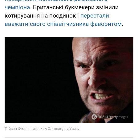
чемпіона
. Британські букмекери змінили
котирування на поєдинок і
перестали
вважати свого співвітчизника фаворитом
.