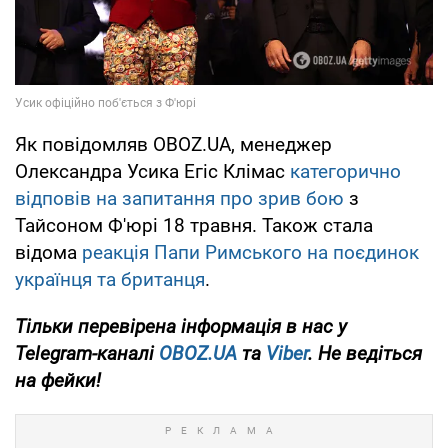
Як повідомляв OBOZ.UA, менеджер
Олександра Усика Егіс Клімас
категорично
відповів на запитання про зрив бою
з
Тайсоном Ф'юрі 18 травня. Також стала
відома
реакція Папи Римського на поєдинок
українця та британця
.
Тільки
перевірена інформація в нас у
Telegram-каналі
OBOZ.UA
та
Viber
. Не ведіться
на фейки!